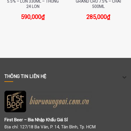
5.5% – LON 330ML – THÙNG
GRAND CRU 7.5% – CHAI
24 LON
500ML
590,000
₫
285,000
₫
THÔNG TIN LIÊN HỆ
First Beer – Bia Nhập Khẩu Giá Sỉ
Địa chỉ: 127/18 Ba Vân, P. 14, Tân Bình, Tp. HCM