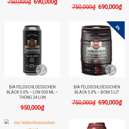
750,000
₫
690,000
₫
750,000
₫
690,000
₫
8%
BIA FELDSCHLOESSCHEN
BIA FELDSCHLOESSCHEN
BLACK 5.0% – LON 500 ML –
BLACK 5.0% – BOM 5 LIT
THÙNG 24 LON
750,000
₫
690,000
₫
950,000
₫