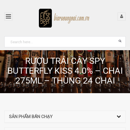
RƯỢU TRÁI CÂY SPY
BUTTERFLY KISS 4.0% – CHAI
275ML – THÙNG 24 CHAI
SẢN PHẨM BÁN CHẠY