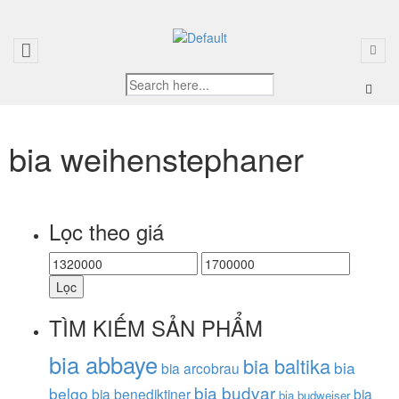
bia weihenstephaner
Lọc theo giá
Lọc
TÌM KIẾM SẢN PHẨM
bia abbaye
bia baltika
bia
bia arcobrau
bia budvar
belgo
bia benediktiner
bia
bia budweiser