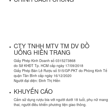
Hướng Dẫn Mua Hàng
Chính Sách Thanh Toán
Chính Sách Vận Chuyển
Chính Sách Đổi Trả Hàng Hoá
Chính Sách Bảo Hành
Chính Sách Bảo Mật
CTY TNHH MTV TM DV ĐỒ
UỐNG HIỀN TRANG
Giấy Phép Kinh Doanh số 0315273868
do Sở KHĐT Tp. HCM cấp ngày 17/09/2018
Giấy Phép Bán Lẻ Rượu số 515/GP-PKT do Phòng Kinh Tế
quận Tân Bình cấp ngày 16/12/2020
Người đại diện: Đinh Thị Hiền
KHUYẾN CÁO
Cấm sử dụng rượu bia với người dưới 18 tuổi, phụ nữ mang
thai, người điều khiển phương tiện giao thông.