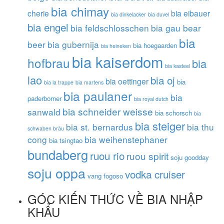
bia chimay
cherie
bia eibauer
bia dinkelacker
bia duvel
bia engel
bia feldschlosschen
bia gau bear
bia
beer
bia gubernija
bia hoegaarden
bia heineken
bia kaiserdom
hofbrau
bia
bia kasteel
lao
bia oj
bia oettinger
bia
bia la trappe
bia martens
bia paulaner
bia
paderborner
bia royal dutch
bia schneider weisse
sanwald
bia schorsch
bia
bia steiger
bia st. bernardus
bia thu
schwaben bräu
cong
bia weihenstephaner
bia tsingtao
bundaberg
ruou rio
ruou spirit
soju goodday
soju oppa
vodka cruiser
vang fogoso
GÓC KIẾN THỨC VỀ BIA NHẬP
KHẨU