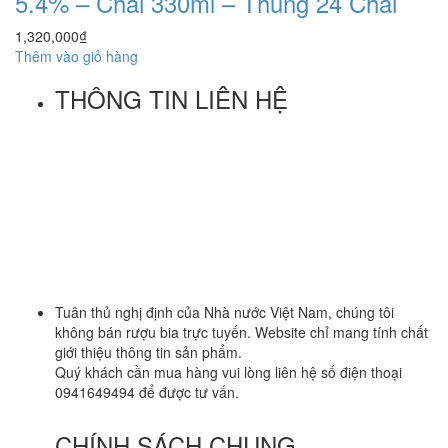
5.4% – Chai 330ml – Thùng 24 Chai
1,320,000
₫
Thêm vào giỏ hàng
THÔNG TIN LIÊN HỆ
First Beer – Bia Nhập Khẩu Giá Sỉ
Địa chỉ: 127/18 Ba Vân, P. 14, Tân Bình, Tp. HCM
Hotline:
0941 64 94 94
–
0838 09 12 86
Facebook:
Bia Nhập Khẩu Giá Sỉ
Tuân thủ nghị định của Nhà nước Việt Nam, chúng tôi
không bán rượu bia trực tuyến. Website chỉ mang tính chất
giới thiệu thông tin sản phẩm.
Quý khách cần mua hàng vui lòng liên hệ số điện thoại
0941649494 để được tư vấn.
CHÍNH SÁCH CHUNG