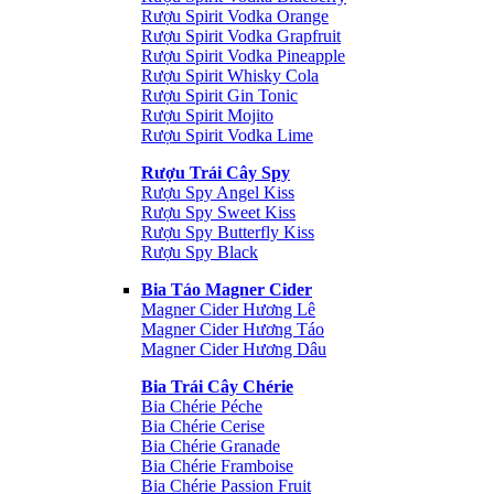
Rượu Spirit Vodka Orange
Rượu Spirit Vodka Grapfruit
Rượu Spirit Vodka Pineapple
Rượu Spirit Whisky Cola
Rượu Spirit Gin Tonic
Rượu Spirit Mojito
Rượu Spirit Vodka Lime
Rượu Trái Cây Spy
Rượu Spy Angel Kiss
Rượu Spy Sweet Kiss
Rượu Spy Butterfly Kiss
Rượu Spy Black
Bia Táo Magner Cider
Magner Cider Hương Lê
Magner Cider Hương Táo
Magner Cider Hương Dâu
Bia Trái Cây Chérie
Bia Chérie Péche
Bia Chérie Cerise
Bia Chérie Granade
Bia Chérie Framboise
Bia Chérie Passion Fruit