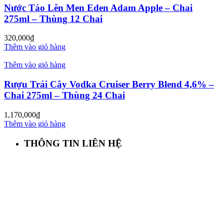
Nước Táo Lên Men Eden Adam Apple – Chai
275ml – Thùng 12 Chai
320,000
₫
Thêm vào giỏ hàng
Thêm vào giỏ hàng
Rượu Trái Cây Vodka Cruiser Berry Blend 4,6% –
Chai 275ml – Thùng 24 Chai
1,170,000
₫
Thêm vào giỏ hàng
THÔNG TIN LIÊN HỆ
First Beer – Bia Nhập Khẩu Giá Sỉ
Địa chỉ: 127/18 Ba Vân, P. 14, Tân Bình, Tp. HCM