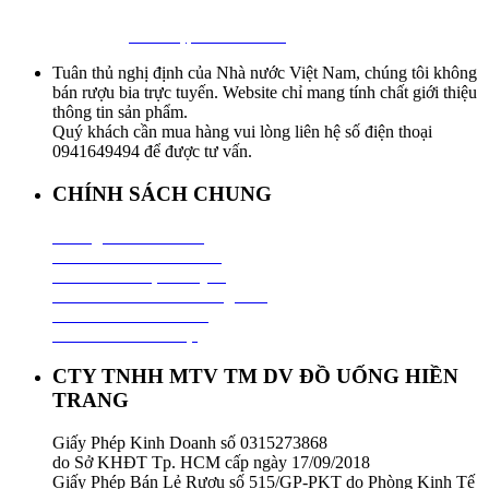
Hotline:
0941 64 94 94
–
0838 09 12 86
Facebook:
Bia Nhập Khẩu Giá Sỉ
Tuân thủ nghị định của Nhà nước Việt Nam, chúng tôi không
bán rượu bia trực tuyến. Website chỉ mang tính chất giới thiệu
thông tin sản phẩm.
Quý khách cần mua hàng vui lòng liên hệ số điện thoại
0941649494 để được tư vấn.
CHÍNH SÁCH CHUNG
Hướng Dẫn Mua Hàng
Chính Sách Thanh Toán
Chính Sách Vận Chuyển
Chính Sách Đổi Trả Hàng Hoá
Chính Sách Bảo Hành
Chính Sách Bảo Mật
CTY TNHH MTV TM DV ĐỒ UỐNG HIỀN
TRANG
Giấy Phép Kinh Doanh số 0315273868
do Sở KHĐT Tp. HCM cấp ngày 17/09/2018
Giấy Phép Bán Lẻ Rượu số 515/GP-PKT do Phòng Kinh Tế