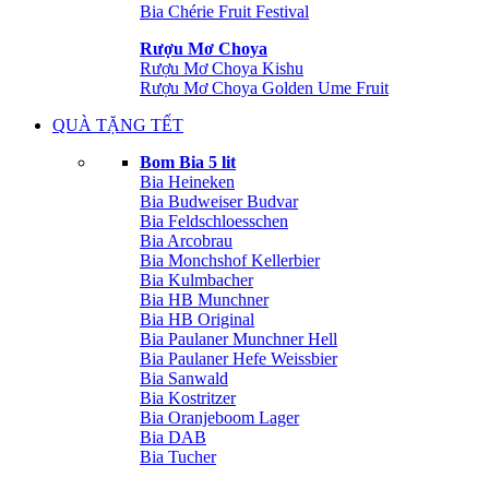
Bia Chérie Fruit Festival
Rượu Mơ Choya
Rượu Mơ Choya Kishu
Rượu Mơ Choya Golden Ume Fruit
QUÀ TẶNG TẾT
Bom Bia 5 lit
Bia Heineken
Bia Budweiser Budvar
Bia Feldschloesschen
Bia Arcobrau
Bia Monchshof Kellerbier
Bia Kulmbacher
Bia HB Munchner
Bia HB Original
Bia Paulaner Munchner Hell
Bia Paulaner Hefe Weissbier
Bia Sanwald
Bia Kostritzer
Bia Oranjeboom Lager
Bia DAB
Bia Tucher