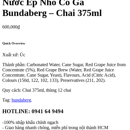
Nước Ép Nho Có Ga
Bundaberg – Chai 375ml
600,000
₫
Quick Overview
Xuất xứ: Úc
Thành phần: Carbonated Water, Cane Sugar, Red Grape Juice from
Concentrate (5%), Red Grape Brew (Water, Red Grape Juice
Concentrate, Cane Sugar, Yeast), Flavours, Acid (Citric Acid),
Colours (150d, 122, 102, 133), Preservatives (211, 202).
Quy cách: Chai 375ml, thùng 12 chai
Tag:
bundaberg
.
HOTLINE: 0941 64 9494
-100% nhập khẩu chính ngạch
- Giao hàng nhanh chóng, miễn phí trong nội thành HCM