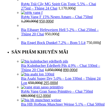
Rượu Trái Cây MG Spirit Gin Tonic 5.5% – Chai
275ml – Thùng 24 Chai
1,170,000
₫
Rượu Vang F 15% Negro Amaro – Chai 750ml
1,200,000
₫
950,000
₫
Bia Eibauer Hefeweizen Hell 5,2% – Chai 250ml –
Thùng 20 Chai
950,000
₫
Bia Engel Bock Dunkel 7.2% – Bom 5 Lit
750,000
₫
SẢN PHẨM KHUYẾN MÃI
Bia Kulmbacher Edelherb Pils 4.9% – Chai 330ml –
Thùng 20 Chai
1,050,000
₫
890,000
₫
Bia Asahi Super Dry 5.0% – Lon 330ml – Thùng 24
Lon
650,000
₫
295,000
₫
Rượu Vang Gran Sasso Primitivo – Chai 750ml
680,000
₫
612,000
₫
Bia HB Hofbrau Munchner Weisse 5.1% – Chai 500ml