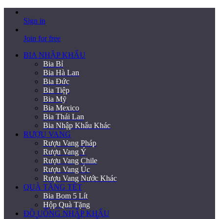
Sign in
Join for free
BIA NHẬP KHẨU
Bia Bỉ
Bia Hà Lan
Bia Đức
Bia Tiệp
Bia Mỹ
Bia Mexico
Bia Thái Lan
Bia Nhập Khẩu Khác
RƯỢU VANG
Rượu Vang Pháp
Rượu Vang Ý
Rượu Vang Chile
Rượu Vang Úc
Rượu Vang Nước Khác
QUÀ TẶNG TẾT
Bia Bom 5 Lít
Hộp Quà Tặng
ĐỒ UỐNG NHẬP KHẨU