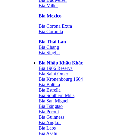
Bia Budweiser
Bia Miller
Bia Mexico
Bia Corona Extra
Bia Coronita
Bia Thái Lan
Bia Chang
Bia Singha
Bia Nhập Khẩu Khác
Bia 1906 Reserva
Bia Saint Omer
Bia Kronenbourg 1664
Bia Baltika
Bia Estrella
Bia Southern Mills
Bia San Miguel
Bia Tsingtao
Bia Peroni
Bia Guinness
Bia Angkor
Bia Laos
Bia Asahi