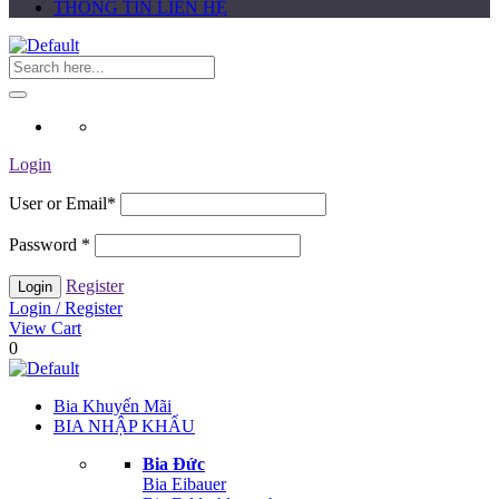
THÔNG TIN LIÊN HỆ
Login
User or Email
*
Password
*
Register
Login / Register
View Cart
0
Bia Khuyến Mãi
BIA NHẬP KHẨU
Bia Đức
Bia Eibauer