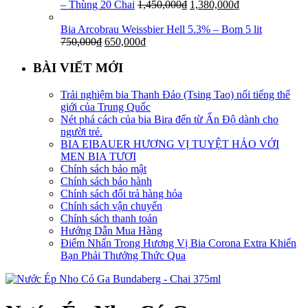
– Thùng 20 Chai
1,450,000
₫
1,380,000
₫
Bia Arcobrau Weissbier Hell 5.3% – Bom 5 lit
750,000
₫
650,000
₫
BÀI VIẾT MỚI
Trải nghiệm bia Thanh Đảo (Tsing Tao) nổi tiếng thế
giới của Trung Quốc
Nét phá cách của bia Bira đến từ Ấn Độ dành cho
người trẻ.
BIA EIBAUER HƯƠNG VỊ TUYỆT HẢO VỚI
MEN BIA TƯƠI
Chính sách bảo mật
Chính sách bảo hành
Chính sách đổi trả hàng hóa
Chính sách vận chuyển
Chính sách thanh toán
Hướng Dẫn Mua Hàng
Điểm Nhấn Trong Hương Vị Bia Corona Extra Khiến
Bạn Phải Thưởng Thức Qua