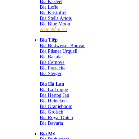
Bia Kasteel
Bia Leffe
Bia Kristoffel
Bia Stella Artois
Bia Blue Moon
Xem thêm >>
Bia Tiệp
Bia Budweiser Budvar
Bia Pilsner Urquell
Bia Bakalar
Bia Cernova
Bia Prazacka
Bia Steiger
Bia Hà Lan
Bia La Trappe
Bia Hertog Jan
Bia Heineken
Bia Oranjeboom
Bia Grolsch
Bia Royal Dutch
Bia Bavaria
Bia Mỹ