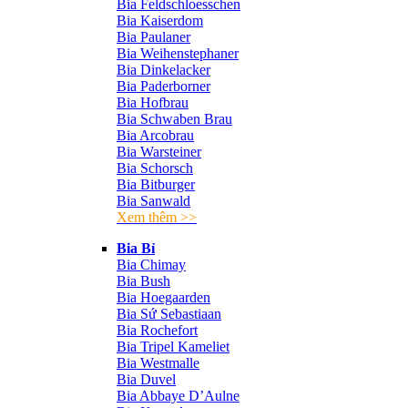
Bia Feldschloesschen
Bia Kaiserdom
Bia Paulaner
Bia Weihenstephaner
Bia Dinkelacker
Bia Paderborner
Bia Hofbrau
Bia Schwaben Brau
Bia Arcobrau
Bia Warsteiner
Bia Schorsch
Bia Bitburger
Bia Sanwald
Xem thêm >>
Bia Bỉ
Bia Chimay
Bia Bush
Bia Hoegaarden
Bia Sứ Sebastiaan
Bia Rochefort
Bia Tripel Kameliet
Bia Westmalle
Bia Duvel
Bia Abbaye D’Aulne