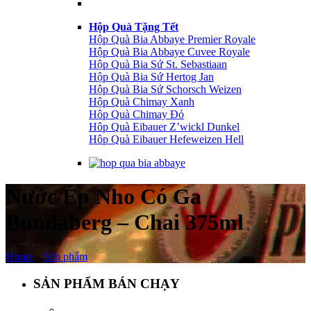
Hộp Quà Tặng Tết
Hộp Quà Bia Abbaye Premier Royale
Hộp Quà Bia Abbaye Cuvee Royale
Hộp Quà Bia Sứ St. Sebastiaan
Hộp Quà Bia Sứ Hertog Jan
Hộp Quà Bia Sứ Schorsch Weizen
Hộp Quà Chimay Xanh
Hôp Quà Chimay Đỏ
Hôp Quà Eibauer Z’wickl Dunkel
Hôp Quà Eibauer Hefeweizen Hell
Nước Ép Nho Có Ga
Bundaberg – Chai 375ml
Home
»
Sản phẩm
SẢN PHẨM BÁN CHẠY