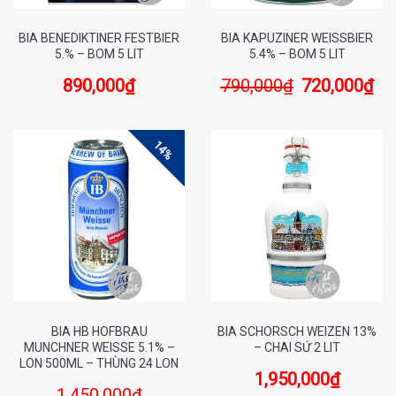
BIA BENEDIKTINER FESTBIER
BIA KAPUZINER WEISSBIER
5.% – BOM 5 LIT
5.4% – BOM 5 LIT
890,000
₫
790,000
₫
720,000
₫
14%
BIA HB HOFBRAU
BIA SCHORSCH WEIZEN 13%
MUNCHNER WEISSE 5.1% –
– CHAI SỨ 2 LIT
LON 500ML – THÙNG 24 LON
1,950,000
₫
1,450,000
₫