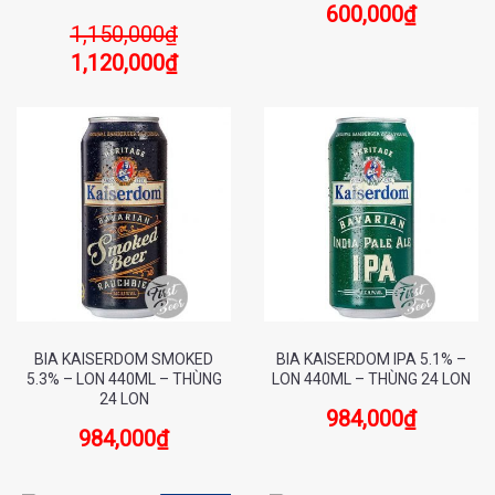
600,000
₫
1,150,000
₫
1,120,000
₫
BIA KAISERDOM SMOKED
BIA KAISERDOM IPA 5.1% –
5.3% – LON 440ML – THÙNG
LON 440ML – THÙNG 24 LON
24 LON
984,000
₫
984,000
₫