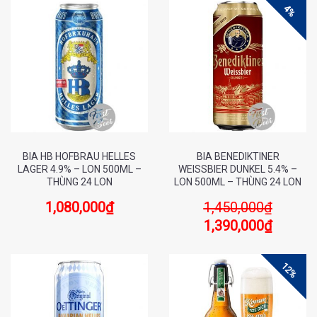
4%
BIA HB HOFBRAU HELLES
BIA BENEDIKTINER
LAGER 4.9% – LON 500ML –
WEISSBIER DUNKEL 5.4% –
THÙNG 24 LON
LON 500ML – THÙNG 24 LON
1,080,000
₫
1,450,000
₫
1,390,000
₫
12%