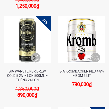
1,250,000
₫
34%
BIA WARSTEINER BREW
BIA KROMBACHER PILS 4.8%
GOLD 5.2% – LON 500ML –
– BOM 5 LIT
THÙNG 24 LON
790,000
₫
1,350,000
₫
890,000
₫