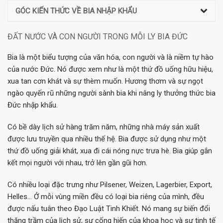
GÓC KIẾN THỨC VỀ BIA NHẬP KHẨU
ĐẤT NƯỚC VÀ CON NGƯỜI TRONG MỖI LY BIA ĐỨC
Bia là một biểu tượng của văn hóa, con người và là niềm tự hào
của nước Đức. Nó được xem như là một thứ đồ uống hữu hiệu,
xua tan cơn khát và sự thèm muốn. Hương thơm và sự ngọt
ngào quyến rũ những người sành bia khi nâng ly thưởng thức bia
Đức nhập khẩu.
Có bề dày lịch sử hàng trăm năm, những nhà máy sản xuất
được lưu truyền qua nhiều thế hệ. Bia được sử dụng như một
thứ đồ uống giải khát, xua đi cái nóng nực trưa hè. Bia giúp gắn
kết mọi người với nhau, trở lên gần gũi hơn.
Có nhiều loại đặc trưng như Pilsener, Weizen, Lagerbier, Export,
Helles… Ở mỗi vùng miền đều có loại bia riêng của mình, đều
được nấu tuân theo Đạo Luật Tinh Khiết. Nó mang sự biến đổi
thăng trầm của lịch sử, sự cống hiến của khoa học và sự tinh tế