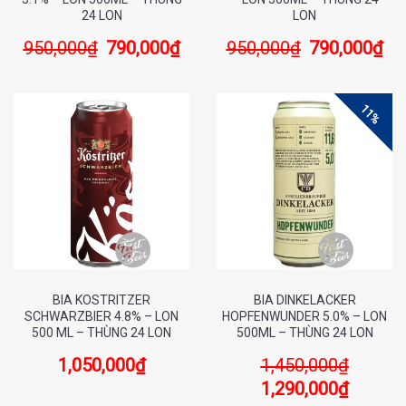
24 LON
LON
950,000
₫
790,000
₫
950,000
₫
790,000
₫
11%
BIA KOSTRITZER
BIA DINKELACKER
SCHWARZBIER 4.8% – LON
HOPFENWUNDER 5.0% – LON
500 ML – THÙNG 24 LON
500ML – THÙNG 24 LON
1,050,000
₫
1,450,000
₫
1,290,000
₫