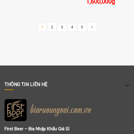
1,600,000
₫
1
2
3
4
5
THÔNG TIN LIÊN HỆ
First Beer – Bia Nhập Khẩu Giá Sỉ