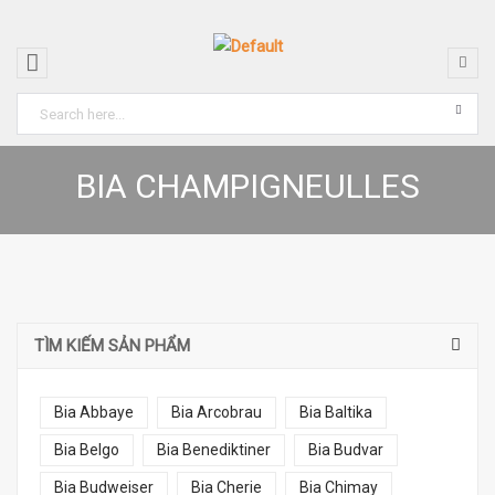
BIA CHAMPIGNEULLES
TÌM KIẾM SẢN PHẨM
Bia Abbaye
Bia Arcobrau
Bia Baltika
Bia Belgo
Bia Benediktiner
Bia Budvar
Bia Budweiser
Bia Cherie
Bia Chimay