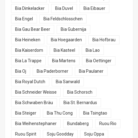
Bia Dinkelacker
Bia Duvel
Bia Eibauer
Bia Engel
Bia Feldschlosschen
Bia Gau Bear Beer
Bia Gubernija
Bia Heineken
Bia Hoegaarden
Bia Hofbrau
Bia Kaiserdom
Bia Kasteel
Bia Lao
Bia La Trappe
Bia Martens
Bia Oettinger
Bia Oj
Bia Paderborner
Bia Paulaner
Bia Royal Dutch
Bia Sanwald
Bia Schneider Weisse
Bia Schorsch
Bia Schwaben Bräu
Bia St. Bernardus
Bia Steiger
Bia Thu Cong
Bia Tsingtao
Bia Weihenstephaner
Bundaberg
Ruou Rio
Ruou Spirit
Soju Goodday
Soju Oppa