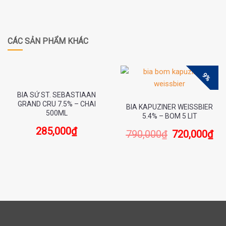
CÁC SẢN PHẨM KHÁC
9%
BIA SỨ ST. SEBASTIAAN
GRAND CRU 7.5% – CHAI
BIA KAPUZINER WEISSBIER
500ML
5.4% – BOM 5 LIT
285,000
₫
790,000
₫
720,000
₫