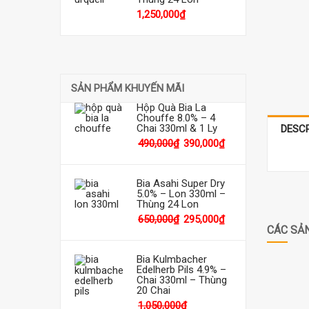
1,250,000
₫
SẢN PHẨM KHUYẾN MÃI
Hộp Quà Bia La
Chouffe 8.0% – 4
Chai 330ml & 1 Ly
DESC
490,000
₫
390,000
₫
Bia Asahi Super Dry
5.0% – Lon 330ml –
Thùng 24 Lon
650,000
₫
295,000
₫
CÁC SẢ
Bia Kulmbacher
Edelherb Pils 4.9% –
Chai 330ml – Thùng
20 Chai
1,050,000
₫