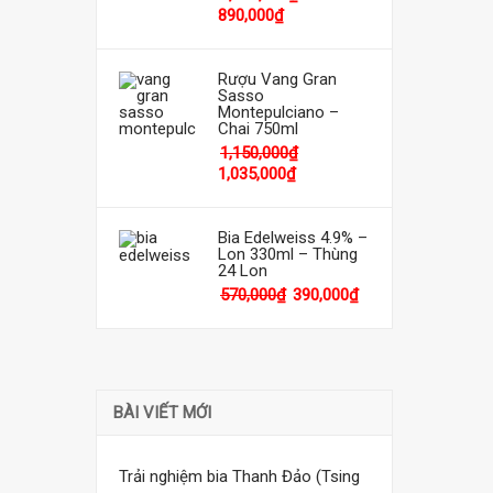
890,000
₫
Rượu Vang Gran
Sasso
Montepulciano –
Chai 750ml
1,150,000
₫
1,035,000
₫
Bia Edelweiss 4.9% –
Lon 330ml – Thùng
24 Lon
570,000
₫
390,000
₫
BÀI VIẾT MỚI
Trải nghiệm bia Thanh Đảo (Tsing