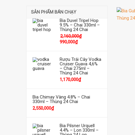
SẢN PHẨM BÁN CHẠY
Bia Duvel Tripel Hop
9.5% – Chai 330ml –
Thùng 24 Chai
2,160,000
₫
990,000
₫
Rượu Trái Cây Vodka
Cruiser Guava 4,6%
– Chai 275ml –
Thùng 24 Chai
1,170,000
₫
Bia Chimay Vàng 4.8% – Chai
330ml – Thùng 24 Chai
2,550,000
₫
Bia Pilsner Urquell
4.4% – Lon 330ml –
Thùng 24 Lon