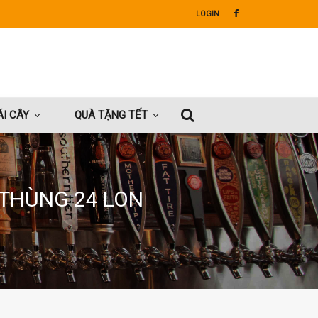
LOGIN
I CÂY
QUÀ TẶNG TẾT
 THÙNG 24 LON