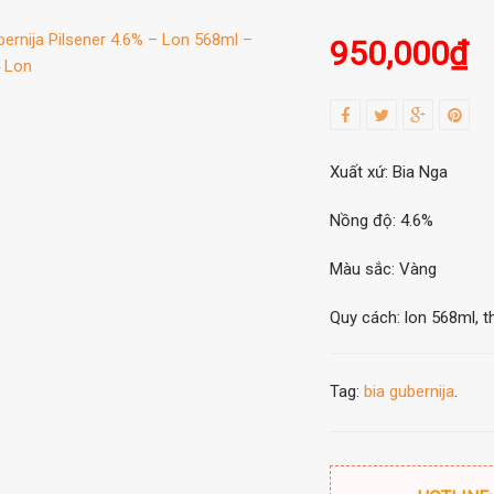
950,000
₫
Xuất xứ: Bia Nga
Nồng độ: 4.6%
Màu sắc: Vàng
Quy cách: lon 568ml, t
Tag:
bia gubernija
.