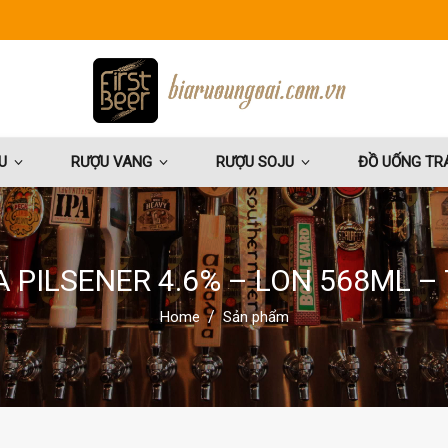
U
RƯỢU VANG
RƯỢU SOJU
ĐỒ UỐNG TRÁ
A PILSENER 4.6% – LON 568ML –
Home
Sản phẩm