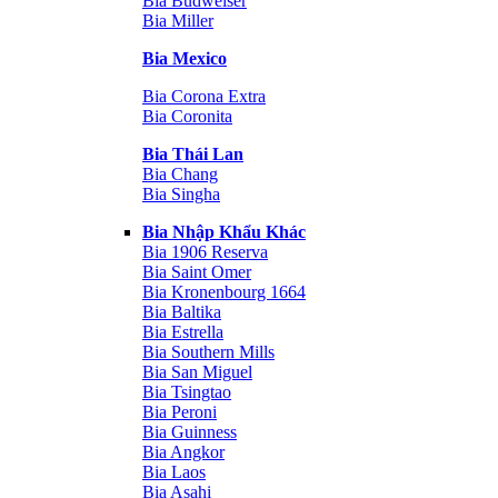
Bia Budweiser
Bia Miller
Bia Mexico
Bia Corona Extra
Bia Coronita
Bia Thái Lan
Bia Chang
Bia Singha
Bia Nhập Khẩu Khác
Bia 1906 Reserva
Bia Saint Omer
Bia Kronenbourg 1664
Bia Baltika
Bia Estrella
Bia Southern Mills
Bia San Miguel
Bia Tsingtao
Bia Peroni
Bia Guinness
Bia Angkor
Bia Laos
Bia Asahi