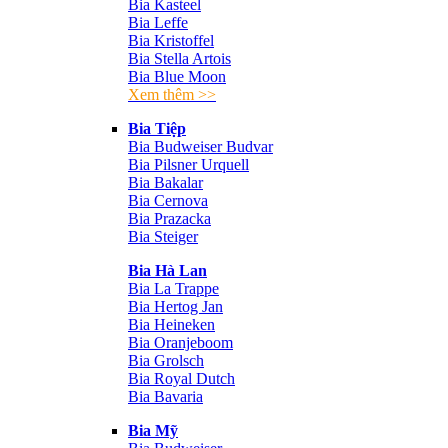
Bia Kasteel
Bia Leffe
Bia Kristoffel
Bia Stella Artois
Bia Blue Moon
Xem thêm >>
Bia Tiệp
Bia Budweiser Budvar
Bia Pilsner Urquell
Bia Bakalar
Bia Cernova
Bia Prazacka
Bia Steiger
Bia Hà Lan
Bia La Trappe
Bia Hertog Jan
Bia Heineken
Bia Oranjeboom
Bia Grolsch
Bia Royal Dutch
Bia Bavaria
Bia Mỹ