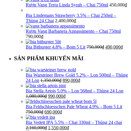
Rượu Vang Terra Linda Syrah – Chai 750ml
450,000
₫
Bia Lindemans Strawberry 3.5% – Chai 250ml –
Thùng 24 Chai
2,400,000
₫
Rượu Vang Barbanera Appassimento – Chai 750ml
790,000
₫
Bia Bitburger 4.8% – Bom 5 Lit
750,000
₫
490,000
₫
SẢN PHẨM KHUYẾN MÃI
Bia Warsteiner Brew Gold 5.2% – Lon 500ml – Thùng
24 Lon
1,350,000
₫
890,000
₫
Bia Stella Artois 5.0% – Lon 568ml – Thùng 24 Lon
1,080,000
₫
990,000
₫
Bia Feldschloesschen Pale Wheat 4.9% – Bom 5 Lit
750,000
₫
690,000
₫
Bia Vedett IPA 5.5% – Chai 330ml – Thùng 24 chai
2,160,000
₫
1,550,000
₫