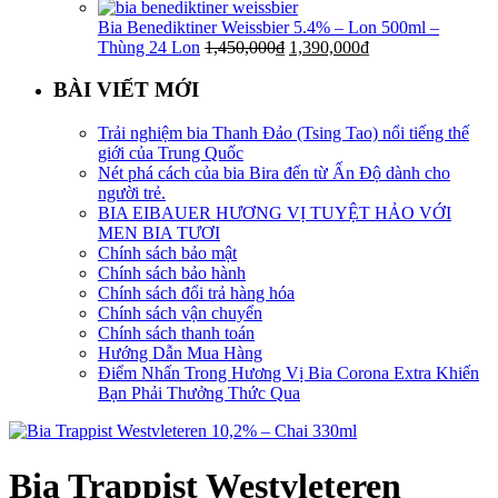
Bia Benediktiner Weissbier 5.4% – Lon 500ml –
Thùng 24 Lon
1,450,000
₫
1,390,000
₫
BÀI VIẾT MỚI
Trải nghiệm bia Thanh Đảo (Tsing Tao) nổi tiếng thế
giới của Trung Quốc
Nét phá cách của bia Bira đến từ Ấn Độ dành cho
người trẻ.
BIA EIBAUER HƯƠNG VỊ TUYỆT HẢO VỚI
MEN BIA TƯƠI
Chính sách bảo mật
Chính sách bảo hành
Chính sách đổi trả hàng hóa
Chính sách vận chuyển
Chính sách thanh toán
Hướng Dẫn Mua Hàng
Điểm Nhấn Trong Hương Vị Bia Corona Extra Khiến
Bạn Phải Thưởng Thức Qua
Bia Trappist Westvleteren