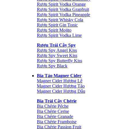
Rượu Spirit Vodka Orange
Rượu Spirit Vodka Grapfruit
Rượu Spirit Vodka Pineapple
Rượu Spirit Whisky Cola
Rượu Spirit Gin Tonic
Rượu Spirit Mojito
Rượu Spirit Vodka Lime
Rượu Trái Cây Spy
Rượu Spy Angel Kiss
Rượu Spy Sweet Kiss
Rượu Spy Butterfly Kiss
Rượu Spy Black
Bia Táo Magner Cider
Magner Cider Hương Lê
Magner Cider Hương Táo
Magner Cider Hương Dâu
Bia Trái Cây Chérie
Bia Chérie Péche
Bia Chérie Cerise
Bia Chérie Granade
Bia Chérie Framboise
Bia Chérie Passion Fruit