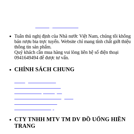
First Beer – Bia Nhập Khẩu Giá Sỉ
Địa chỉ: 127/18 Ba Vân, P. 14, Tân Bình, Tp. HCM
Hotline:
0941 64 94 94
–
0838 09 12 86
Facebook:
Bia Nhập Khẩu Giá Sỉ
Tuân thủ nghị định của Nhà nước Việt Nam, chúng tôi không
bán rượu bia trực tuyến. Website chỉ mang tính chất giới thiệu
thông tin sản phẩm.
Quý khách cần mua hàng vui lòng liên hệ số điện thoại
0941649494 để được tư vấn.
CHÍNH SÁCH CHUNG
Hướng Dẫn Mua Hàng
Chính Sách Thanh Toán
Chính Sách Vận Chuyển
Chính Sách Đổi Trả Hàng Hoá
Chính Sách Bảo Hành
Chính Sách Bảo Mật
CTY TNHH MTV TM DV ĐỒ UỐNG HIỀN
TRANG