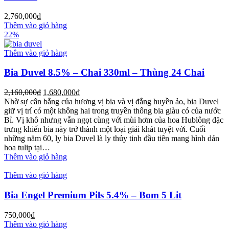
2,760,000
₫
Thêm vào giỏ hàng
22%
Thêm vào giỏ hàng
Bia Duvel 8.5% – Chai 330ml – Thùng 24 Chai
2,160,000
₫
1,680,000
₫
Nhờ sự cân bằng của hương vị bia và vị đắng huyền ảo, bia Duvel
giữ vị trí có một không hai trong truyền thống bia giàu có của nước
Bỉ. Vị khô nhưng vẫn ngọt cùng với mùi hơm của hoa Hublông đặc
trưng khiến bia này trở thành một loại giải khát tuyệt vời. Cuối
những năm 60, ly bia Duvel là ly thủy tinh đầu tiên mang hình dán
hoa tulip tại…
Thêm vào giỏ hàng
Thêm vào giỏ hàng
Bia Engel Premium Pils 5.4% – Bom 5 Lit
750,000
₫
Thêm vào giỏ hàng