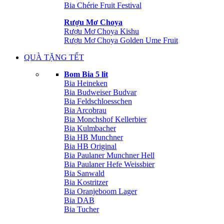
Bia Chérie Fruit Festival
Rượu Mơ Choya
Rượu Mơ Choya Kishu
Rượu Mơ Choya Golden Ume Fruit
QUÀ TẶNG TẾT
Bom Bia 5 lit
Bia Heineken
Bia Budweiser Budvar
Bia Feldschloesschen
Bia Arcobrau
Bia Monchshof Kellerbier
Bia Kulmbacher
Bia HB Munchner
Bia HB Original
Bia Paulaner Munchner Hell
Bia Paulaner Hefe Weissbier
Bia Sanwald
Bia Kostritzer
Bia Oranjeboom Lager
Bia DAB
Bia Tucher