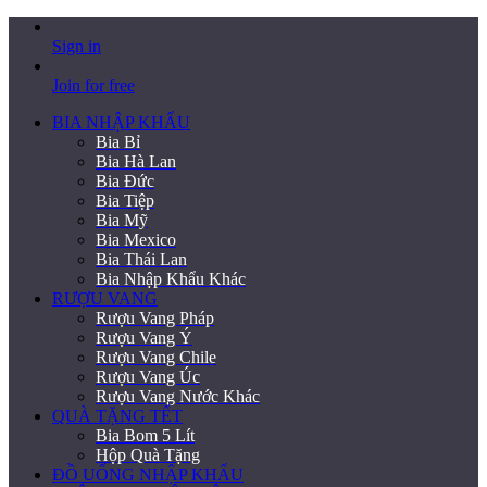
Sign in
Join for free
BIA NHẬP KHẨU
Bia Bỉ
Bia Hà Lan
Bia Đức
Bia Tiệp
Bia Mỹ
Bia Mexico
Bia Thái Lan
Bia Nhập Khẩu Khác
RƯỢU VANG
Rượu Vang Pháp
Rượu Vang Ý
Rượu Vang Chile
Rượu Vang Úc
Rượu Vang Nước Khác
QUÀ TẶNG TẾT
Bia Bom 5 Lít
Hộp Quà Tặng
ĐỒ UỐNG NHẬP KHẨU