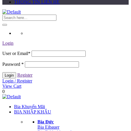
THÔNG TIN LIÊN HỆ
Login
User or Email
*
Password
*
Register
Login / Register
View Cart
0
Bia Khuyến Mãi
BIA NHẬP KHẨU
Bia Đức
Bia Eibauer