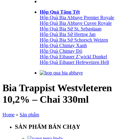
Hộp Quà Tặng Tết
Hộp Quà Bia Abbaye Premier Royale
Hộp Quà Bia Abbaye Cuvee Royale
Hộp Quà Bia Sứ St. Sebastiaan
Hộp Quà Bia Sứ Hertog Jan
Hộp Quà Bia Sứ Schorsch Weizen
Hộp Quà Chimay Xanh
Hôp Quà Chimay Đỏ
Hôp Quà Eibauer Z’wickl Dunkel
Hôp Quà Eibauer Hefeweizen Hell
Bia Trappist Westvleteren
10,2% – Chai 330ml
Home
»
Sản phẩm
SẢN PHẨM BÁN CHẠY