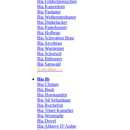
Bia Feldschloesschen
Bia Kaiserdom
Bia Paulaner
Bia Weihenstephaner
Bia Dinkelacker
Bia Paderborner
Bia Hofbrau
Bia Schwaben Brau
Bia Arcobrau
Bia Warsteiner
Bia Schorsch
Bia Bitburger
Bia Sanwald
Xem thêm >>
Bia Bỉ
Bia Chimay
Bia Bush
Bia Hoegaarden
Bia Sứ Sebastiaan
Bia Rochefort
Bia Tripel Kameliet
Bia Westmalle
Bia Duvel
Bia Abbaye D’Aulne