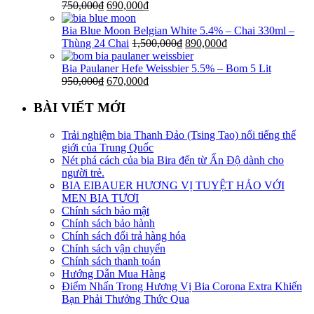
750,000
₫
690,000
₫
Bia Blue Moon Belgian White 5.4% – Chai 330ml –
Thùng 24 Chai
1,500,000
₫
890,000
₫
Bia Paulaner Hefe Weissbier 5.5% – Bom 5 Lit
950,000
₫
670,000
₫
BÀI VIẾT MỚI
Trải nghiệm bia Thanh Đảo (Tsing Tao) nổi tiếng thế
giới của Trung Quốc
Nét phá cách của bia Bira đến từ Ấn Độ dành cho
người trẻ.
BIA EIBAUER HƯƠNG VỊ TUYỆT HẢO VỚI
MEN BIA TƯƠI
Chính sách bảo mật
Chính sách bảo hành
Chính sách đổi trả hàng hóa
Chính sách vận chuyển
Chính sách thanh toán
Hướng Dẫn Mua Hàng
Điểm Nhấn Trong Hương Vị Bia Corona Extra Khiến
Bạn Phải Thưởng Thức Qua