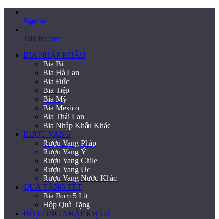
Sign in
Join for free
BIA NHẬP KHẨU
Bia Bỉ
Bia Hà Lan
Bia Đức
Bia Tiệp
Bia Mỹ
Bia Mexico
Bia Thái Lan
Bia Nhập Khẩu Khác
RƯỢU VANG
Rượu Vang Pháp
Rượu Vang Ý
Rượu Vang Chile
Rượu Vang Úc
Rượu Vang Nước Khác
QUÀ TẶNG TẾT
Bia Bom 5 Lít
Hộp Quà Tặng
ĐỒ UỐNG NHẬP KHẨU