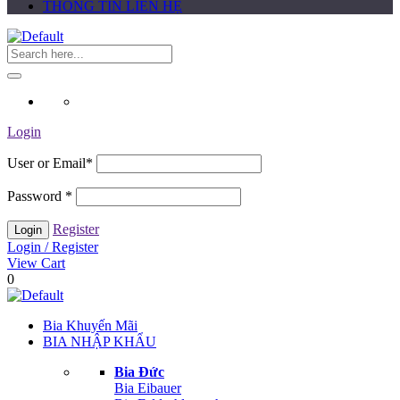
THÔNG TIN LIÊN HỆ
Login
User or Email
*
Password
*
Register
Login / Register
View Cart
0
Bia Khuyến Mãi
BIA NHẬP KHẨU
Bia Đức
Bia Eibauer