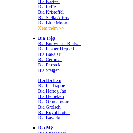
Bia Kasteel
Bia Leffe
Bia Kristoffel
Bia Stella Artois
Bia Blue Moon
Xem thêm >>
Bia Tiệp
Bia Budweiser Budvar
Bia Pilsner Urquell
Bia Bakalar
Bia Cernova
Bia Prazacka
Bia Steiger
Bia Hà Lan
Bia La Trappe
Bia Hertog Jan
Bia Heineken
Bia Oranjeboom
Bia Grolsch
Bia Royal Dutch
Bia Bavaria
Bia Mỹ