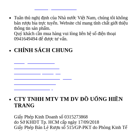
Hotline:
0941 64 94 94
–
0838 09 12 86
Facebook:
Bia Nhập Khẩu Giá Sỉ
Tuân thủ nghị định của Nhà nước Việt Nam, chúng tôi không
bán rượu bia trực tuyến. Website chỉ mang tính chất giới thiệu
thông tin sản phẩm.
Quý khách cần mua hàng vui lòng liên hệ số điện thoại
0941649494 để được tư vấn.
CHÍNH SÁCH CHUNG
Hướng Dẫn Mua Hàng
Chính Sách Thanh Toán
Chính Sách Vận Chuyển
Chính Sách Đổi Trả Hàng Hoá
Chính Sách Bảo Hành
Chính Sách Bảo Mật
CTY TNHH MTV TM DV ĐỒ UỐNG HIỀN
TRANG
Giấy Phép Kinh Doanh số 0315273868
do Sở KHĐT Tp. HCM cấp ngày 17/09/2018
Giấy Phép Bán Lẻ Rượu số 515/GP-PKT do Phòng Kinh Tế