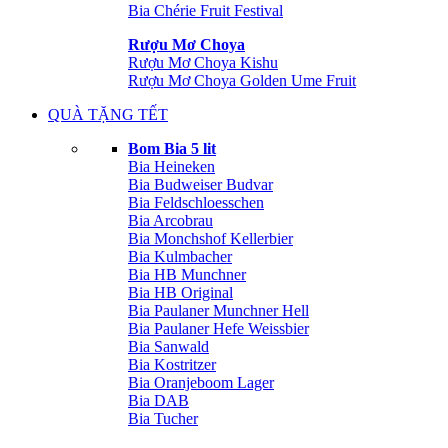
Bia Chérie Fruit Festival
Rượu Mơ Choya
Rượu Mơ Choya Kishu
Rượu Mơ Choya Golden Ume Fruit
QUÀ TẶNG TẾT
Bom Bia 5 lit
Bia Heineken
Bia Budweiser Budvar
Bia Feldschloesschen
Bia Arcobrau
Bia Monchshof Kellerbier
Bia Kulmbacher
Bia HB Munchner
Bia HB Original
Bia Paulaner Munchner Hell
Bia Paulaner Hefe Weissbier
Bia Sanwald
Bia Kostritzer
Bia Oranjeboom Lager
Bia DAB
Bia Tucher