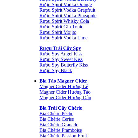
Rượu Spirit Vodka Orange
Rượu Spirit Vodka Grapfruit
Rượu Spirit Vodka Pineapple
Rượu Spirit Whisky Cola
Rượu Spirit Gin Tonic
Rượu Spirit Mojito
Rượu Spirit Vodka Lime
Rượu Trái Cây Spy
Rượu Spy Angel Kiss
Rượu Spy Sweet Kiss
Rượu Spy Butterfly Kiss
Rượu Spy Black
Bia Táo Magner Cider
Magner Cider Hương Lê
Magner Cider Hương Táo
Magner Cider Hương Dâu
Bia Trái Cây Chérie
Bia Chérie Péche
Bia Chérie Cerise
Bia Chérie Granade
Bia Chérie Framboise
Bia Chérie Passion Fruit