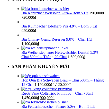
Bia Kapuziner Weissbier 5.4% – Bom 5 Lit
790,000
₫
720,000
₫
Bia Kulmbacher Edelherb Pils 4.9% – Bom 5 Lit
950,000
₫
Bia Chimay Grand Reserver 9.0% – Chai 1.5l
1,100,000
₫
Bia Weihenstephaner Hefeweissbier Dunkel 5.3% –
Chai 500ml – Thùng 20 Chai
1,600,000
₫
SẢN PHẨM KHUYẾN MÃI
Hộp Quà Bia Schwaben Bräu – Chai 500ml – Thùng
12 Chai
1,150,000
₫
1,120,000
₫
Rượu Vang Collefrisio Primitivo – Chai 750ml
1,450,000
₫
900,000
₫
Bia Feldschloesschen Pilsner 5.0% – Bom 5 Lit