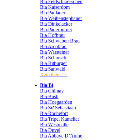
Bia Feldschloesschen
Bia Kaiserdom
Bia Paulaner
Bia Weihenstephaner
Bia Dinkelacker
Bia Paderborner
Bia Hofbrau
Bia Schwaben Brau
Bia Arcobrau
Bia Warsteiner
Bia Schorsch
Bia Bitburger
Bia Sanwald
Xem thêm >>
Bia Bỉ
Bia Chimay
Bia Bush
Bia Hoegaarden
Bia Sứ Sebastiaan
Bia Rochefort
Bia Tripel Kameliet
Bia Westmalle
Bia Duvel
Bia Abbaye D’Aulne