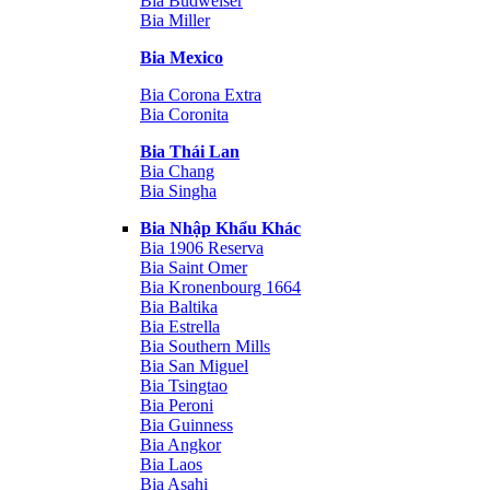
Bia Budweiser
Bia Miller
Bia Mexico
Bia Corona Extra
Bia Coronita
Bia Thái Lan
Bia Chang
Bia Singha
Bia Nhập Khẩu Khác
Bia 1906 Reserva
Bia Saint Omer
Bia Kronenbourg 1664
Bia Baltika
Bia Estrella
Bia Southern Mills
Bia San Miguel
Bia Tsingtao
Bia Peroni
Bia Guinness
Bia Angkor
Bia Laos
Bia Asahi