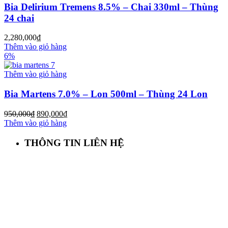
Bia Delirium Tremens 8.5% – Chai 330ml – Thùng
24 chai
2,280,000
₫
Thêm vào giỏ hàng
6%
Thêm vào giỏ hàng
Bia Martens 7.0% – Lon 500ml – Thùng 24 Lon
950,000
₫
890,000
₫
Thêm vào giỏ hàng
THÔNG TIN LIÊN HỆ
First Beer – Bia Nhập Khẩu Giá Sỉ
Địa chỉ: 127/18 Ba Vân, P. 14, Tân Bình, Tp. HCM