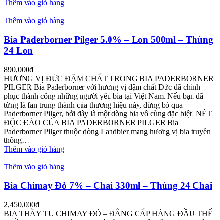
Thêm vào giỏ hàng
Thêm vào giỏ hàng
Bia Paderborner Pilger 5.0% – Lon 500ml – Thùng
24 Lon
890,000
₫
HƯƠNG VỊ ĐỨC ĐẬM CHẤT TRONG BIA PADERBORNER
PILGER Bia Paderborner với hương vị đậm chất Đức đã chinh
phục thành công những người yêu bia tại Việt Nam. Nếu bạn đã
từng là fan trung thành của thương hiệu này, đừng bỏ qua
Paderborner Pilger, bởi đây là một dòng bia vô cùng đặc biệt! NÉT
ĐỘC ĐÁO CỦA BIA PADERBORNER PILGER Bia
Paderborner Pilger thuộc dòng Landbier mang hương vị bia truyền
thống…
Thêm vào giỏ hàng
Thêm vào giỏ hàng
Bia Chimay Đỏ 7% – Chai 330ml – Thùng 24 Chai
2,450,000
₫
BIA THẦY TU CHIMAY ĐỎ – ĐẲNG CẤP HÀNG ĐẦU THẾ