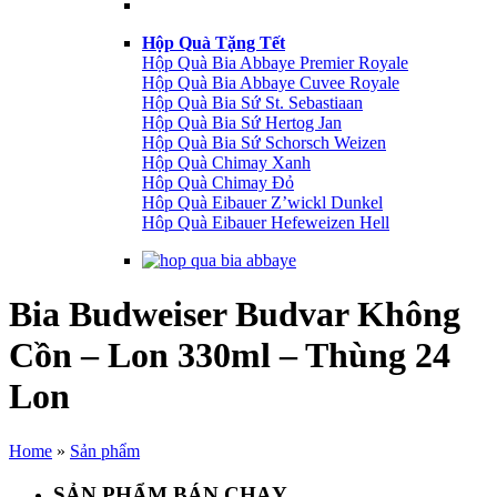
Hộp Quà Tặng Tết
Hộp Quà Bia Abbaye Premier Royale
Hộp Quà Bia Abbaye Cuvee Royale
Hộp Quà Bia Sứ St. Sebastiaan
Hộp Quà Bia Sứ Hertog Jan
Hộp Quà Bia Sứ Schorsch Weizen
Hộp Quà Chimay Xanh
Hôp Quà Chimay Đỏ
Hôp Quà Eibauer Z’wickl Dunkel
Hôp Quà Eibauer Hefeweizen Hell
Bia Budweiser Budvar Không
Cồn – Lon 330ml – Thùng 24
Lon
Home
»
Sản phẩm
SẢN PHẨM BÁN CHẠY