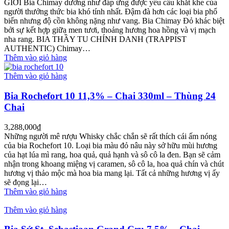
GIỚI Bia Chimay dường như đáp ứng được yêu cầu khắt khe của
người thưởng thức bia khó tính nhất. Đậm đà hơn các loại bia phổ
biến nhưng độ cồn không nặng như vang. Bia Chimay Đỏ khác biệt
bởi sự kết hợp giữa men tươi, thoảng hương hoa hồng và vị mạch
nha rang. BIA THẦY TU CHÍNH DANH (TRAPPIST
AUTHENTIC) Chimay…
Thêm vào giỏ hàng
Thêm vào giỏ hàng
Bia Rochefort 10 11,3% – Chai 330ml – Thùng 24
Chai
3,288,000
₫
Những người mê rượu Whisky chắc chắn sẽ rất thích cái ấm nóng
của bia Rochefort 10. Loại bia màu đỏ nâu này sở hữu mùi hương
của hạt lúa mì rang, hoa quả, quả hạnh và sô cô la đen. Bạn sẽ cảm
nhận trong khoang miệng vị caramen, sô cô la, hoa quả chín và chút
hương vị thảo mộc mà hoa bia mang lại. Tất cả những hương vị ấy
sẽ đọng lại…
Thêm vào giỏ hàng
Thêm vào giỏ hàng