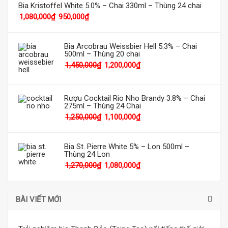
Bia Kristoffel White 5.0% – Chai 330ml – Thùng 24 chai
1,080,000
₫
950,000
₫
Bia Arcobrau Weissbier Hell 5.3% – Chai
500ml – Thùng 20 chai
1,450,000
₫
1,200,000
₫
Rượu Cocktail Rio Nho Brandy 3.8% – Chai
275ml – Thùng 24 Chai
1,250,000
₫
1,100,000
₫
Bia St. Pierre White 5% – Lon 500ml –
Thùng 24 Lon
1,270,000
₫
1,080,000
₫
BÀI VIẾT MỚI