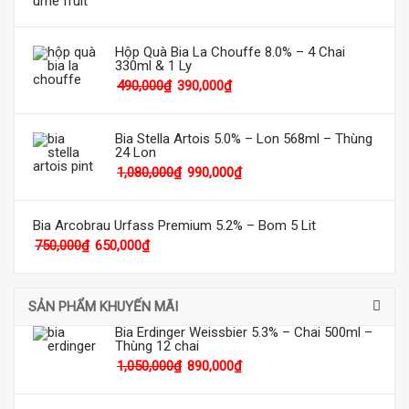
Hộp Quà Bia La Chouffe 8.0% – 4 Chai
330ml & 1 Ly
490,000
₫
390,000
₫
Bia Stella Artois 5.0% – Lon 568ml – Thùng
24 Lon
1,080,000
₫
990,000
₫
Bia Arcobrau Urfass Premium 5.2% – Bom 5 Lit
750,000
₫
650,000
₫
SẢN PHẨM KHUYẾN MÃI
Bia Erdinger Weissbier 5.3% – Chai 500ml –
Thùng 12 chai
1,050,000
₫
890,000
₫