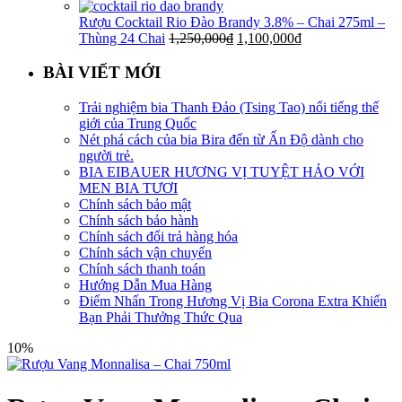
Rượu Cocktail Rio Đào Brandy 3.8% – Chai 275ml –
Thùng 24 Chai
1,250,000
₫
1,100,000
₫
BÀI VIẾT MỚI
Trải nghiệm bia Thanh Đảo (Tsing Tao) nổi tiếng thế
giới của Trung Quốc
Nét phá cách của bia Bira đến từ Ấn Độ dành cho
người trẻ.
BIA EIBAUER HƯƠNG VỊ TUYỆT HẢO VỚI
MEN BIA TƯƠI
Chính sách bảo mật
Chính sách bảo hành
Chính sách đổi trả hàng hóa
Chính sách vận chuyển
Chính sách thanh toán
Hướng Dẫn Mua Hàng
Điểm Nhấn Trong Hương Vị Bia Corona Extra Khiến
Bạn Phải Thưởng Thức Qua
10%