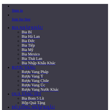
Sign in
Join for free
BIA NHẬP KHẨU
Bia Bỉ
Bia Hà Lan
Bia Đức
Bia Tiệp
Bia Mỹ
Bia Mexico
Bia Thái Lan
Bia Nhập Khẩu Khác
RƯỢU VANG
Rượu Vang Pháp
Rượu Vang Ý
Rượu Vang Chile
Rượu Vang Úc
Rượu Vang Nước Khác
QUÀ TẶNG TẾT
Bia Bom 5 Lít
Hộp Quà Tặng
ĐỒ UỐNG NHẬP KHẨU