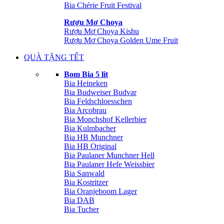
Bia Chérie Fruit Festival
Rượu Mơ Choya
Rượu Mơ Choya Kishu
Rượu Mơ Choya Golden Ume Fruit
QUÀ TẶNG TẾT
Bom Bia 5 lit
Bia Heineken
Bia Budweiser Budvar
Bia Feldschloesschen
Bia Arcobrau
Bia Monchshof Kellerbier
Bia Kulmbacher
Bia HB Munchner
Bia HB Original
Bia Paulaner Munchner Hell
Bia Paulaner Hefe Weissbier
Bia Sanwald
Bia Kostritzer
Bia Oranjeboom Lager
Bia DAB
Bia Tucher