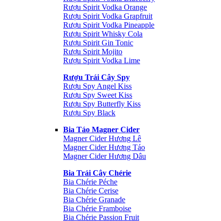
Rượu Spirit Vodka Orange
Rượu Spirit Vodka Grapfruit
Rượu Spirit Vodka Pineapple
Rượu Spirit Whisky Cola
Rượu Spirit Gin Tonic
Rượu Spirit Mojito
Rượu Spirit Vodka Lime
Rượu Trái Cây Spy
Rượu Spy Angel Kiss
Rượu Spy Sweet Kiss
Rượu Spy Butterfly Kiss
Rượu Spy Black
Bia Táo Magner Cider
Magner Cider Hương Lê
Magner Cider Hương Táo
Magner Cider Hương Dâu
Bia Trái Cây Chérie
Bia Chérie Péche
Bia Chérie Cerise
Bia Chérie Granade
Bia Chérie Framboise
Bia Chérie Passion Fruit