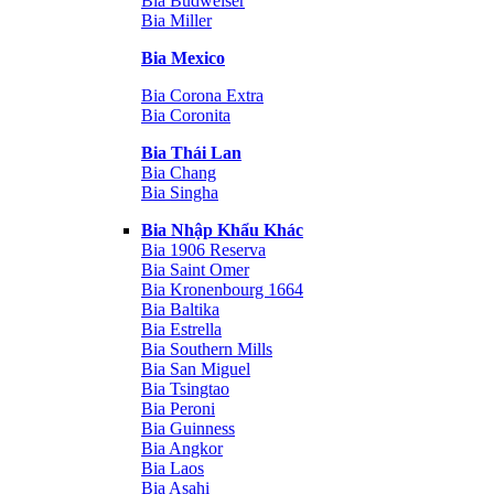
Bia Budweiser
Bia Miller
Bia Mexico
Bia Corona Extra
Bia Coronita
Bia Thái Lan
Bia Chang
Bia Singha
Bia Nhập Khẩu Khác
Bia 1906 Reserva
Bia Saint Omer
Bia Kronenbourg 1664
Bia Baltika
Bia Estrella
Bia Southern Mills
Bia San Miguel
Bia Tsingtao
Bia Peroni
Bia Guinness
Bia Angkor
Bia Laos
Bia Asahi