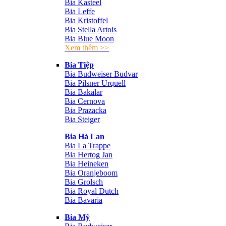
Bia Kasteel
Bia Leffe
Bia Kristoffel
Bia Stella Artois
Bia Blue Moon
Xem thêm >>
Bia Tiệp
Bia Budweiser Budvar
Bia Pilsner Urquell
Bia Bakalar
Bia Cernova
Bia Prazacka
Bia Steiger
Bia Hà Lan
Bia La Trappe
Bia Hertog Jan
Bia Heineken
Bia Oranjeboom
Bia Grolsch
Bia Royal Dutch
Bia Bavaria
Bia Mỹ