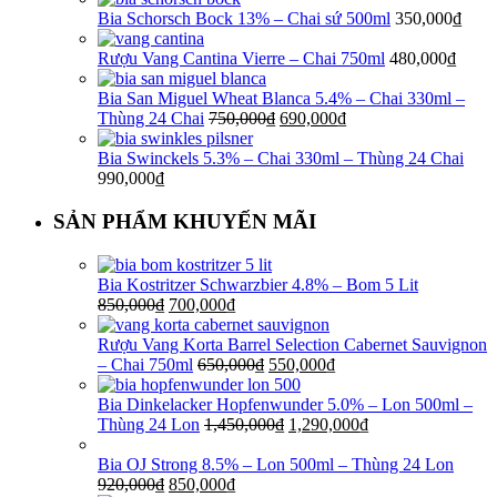
Bia Schorsch Bock 13% – Chai sứ 500ml
350,000
₫
Rượu Vang Cantina Vierre – Chai 750ml
480,000
₫
Bia San Miguel Wheat Blanca 5.4% – Chai 330ml –
Thùng 24 Chai
750,000
₫
690,000
₫
Bia Swinckels 5.3% – Chai 330ml – Thùng 24 Chai
990,000
₫
SẢN PHẨM KHUYẾN MÃI
Bia Kostritzer Schwarzbier 4.8% – Bom 5 Lit
850,000
₫
700,000
₫
Rượu Vang Korta Barrel Selection Cabernet Sauvignon
– Chai 750ml
650,000
₫
550,000
₫
Bia Dinkelacker Hopfenwunder 5.0% – Lon 500ml –
Thùng 24 Lon
1,450,000
₫
1,290,000
₫
Bia OJ Strong 8.5% – Lon 500ml – Thùng 24 Lon
920,000
₫
850,000
₫