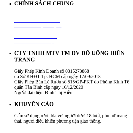
CHÍNH SÁCH CHUNG
Hướng Dẫn Mua Hàng
Chính Sách Thanh Toán
Chính Sách Vận Chuyển
Chính Sách Đổi Trả Hàng Hoá
Chính Sách Bảo Hành
Chính Sách Bảo Mật
CTY TNHH MTV TM DV ĐỒ UỐNG HIỀN
TRANG
Giấy Phép Kinh Doanh số 0315273868
do Sở KHĐT Tp. HCM cấp ngày 17/09/2018
Giấy Phép Bán Lẻ Rượu số 515/GP-PKT do Phòng Kinh Tế
quận Tân Bình cấp ngày 16/12/2020
Người đại diện: Đinh Thị Hiền
KHUYẾN CÁO
Cấm sử dụng rượu bia với người dưới 18 tuổi, phụ nữ mang
thai, người điều khiển phương tiện giao thông.