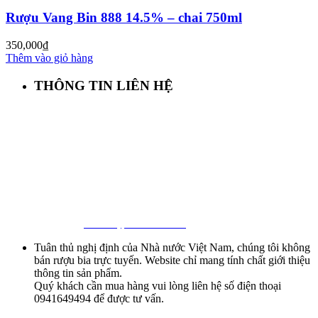
Rượu Vang Bin 888 14.5% – chai 750ml
350,000
₫
Thêm vào giỏ hàng
THÔNG TIN LIÊN HỆ
First Beer – Bia Nhập Khẩu Giá Sỉ
Địa chỉ: 127/18 Ba Vân, P. 14, Tân Bình, Tp. HCM
Hotline:
0941 64 94 94
–
0838 09 12 86
Facebook:
Bia Nhập Khẩu Giá Sỉ
Tuân thủ nghị định của Nhà nước Việt Nam, chúng tôi không
bán rượu bia trực tuyến. Website chỉ mang tính chất giới thiệu
thông tin sản phẩm.
Quý khách cần mua hàng vui lòng liên hệ số điện thoại
0941649494 để được tư vấn.