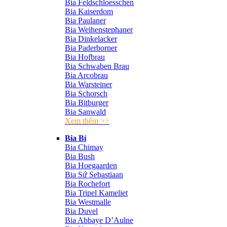
Bia Feldschloesschen
Bia Kaiserdom
Bia Paulaner
Bia Weihenstephaner
Bia Dinkelacker
Bia Paderborner
Bia Hofbrau
Bia Schwaben Brau
Bia Arcobrau
Bia Warsteiner
Bia Schorsch
Bia Bitburger
Bia Sanwald
Xem thêm >>
Bia Bỉ
Bia Chimay
Bia Bush
Bia Hoegaarden
Bia Sứ Sebastiaan
Bia Rochefort
Bia Tripel Kameliet
Bia Westmalle
Bia Duvel
Bia Abbaye D’Aulne