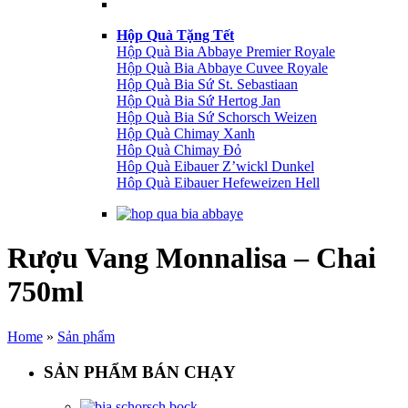
Hộp Quà Tặng Tết
Hộp Quà Bia Abbaye Premier Royale
Hộp Quà Bia Abbaye Cuvee Royale
Hộp Quà Bia Sứ St. Sebastiaan
Hộp Quà Bia Sứ Hertog Jan
Hộp Quà Bia Sứ Schorsch Weizen
Hộp Quà Chimay Xanh
Hôp Quà Chimay Đỏ
Hôp Quà Eibauer Z’wickl Dunkel
Hôp Quà Eibauer Hefeweizen Hell
Rượu Vang Monnalisa – Chai
750ml
Home
»
Sản phẩm
SẢN PHẨM BÁN CHẠY