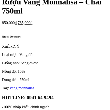
Rượu Vang Monnalisa – Chai
750ml
850,000
₫
765,000
₫
Quick Overview
Xuất xứ: Ý
Loại rượu: Vang đỏ
Giống nho: Sangiovese
Nồng độ: 15%
Dung tích: 750ml
Tag:
vang monnalisa
.
HOTLINE: 0941 64 9494
-100% nhập khẩu chính ngạch