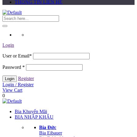
THÔNG TIN LIÊN HỆ
Login
User or Email
*
Password
*
Register
Login / Register
View Cart
0
Bia Khuyến Mãi
BIA NHẬP KHẨU
Bia Đức
Bia Eibauer