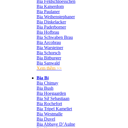
Bia Feldschloesschen
Bia Kaiserdom
Bia Paulaner
Bia Weihenstephaner
Bia Dinkelacker
Bia Paderborner
Bia Hofbrau
Bia Schwaben Brau
Bia Arcobrau
Bia Warsteiner
Bia Schorsch
Bia Bitburger
Bia Sanwald
Xem thêm >>
Bia Bỉ
Bia Chimay
Bia Bush
Bia Hoegaarden
Bia Sứ Sebastiaan
Bia Rochefort
Bia Tripel Kameliet
Bia Westmalle
Bia Duvel
Bia Abbaye D’Aulne