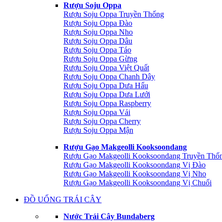
Rượu Soju Oppa
Rượu Soju Oppa Truyền Thống
Rượu Soju Oppa Đào
Rượu Soju Oppa Nho
Rượu Soju Oppa Dâu
Rượu Soju Oppa Táo
Rượu Soju Oppa Gừng
Rượu Soju Oppa Việt Quất
Rượu Soju Oppa Chanh Dây
Rượu Soju Oppa Dưa Hấu
Rượu Soju Oppa Dưa Lưới
Rượu Soju Oppa Raspberry
Rượu Soju Oppa Vải
Rượu Soju Oppa Cherry
Rượu Soju Oppa Mận
Rượu Gạo Makgeolli Kooksoondang
Rượu Gạo Makgeolli Kooksoondang Truyền Thố
Rượu Gạo Makgeolli Kooksoondang Vị Đào
Rượu Gạo Makgeolli Kooksoondang Vị Nho
Rượu Gạo Makgeolli Kooksoondang Vị Chuối
ĐỒ UỐNG TRÁI CÂY
Nước Trái Cây Bundaberg