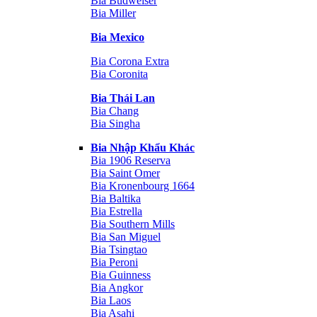
Bia Budweiser
Bia Miller
Bia Mexico
Bia Corona Extra
Bia Coronita
Bia Thái Lan
Bia Chang
Bia Singha
Bia Nhập Khẩu Khác
Bia 1906 Reserva
Bia Saint Omer
Bia Kronenbourg 1664
Bia Baltika
Bia Estrella
Bia Southern Mills
Bia San Miguel
Bia Tsingtao
Bia Peroni
Bia Guinness
Bia Angkor
Bia Laos
Bia Asahi