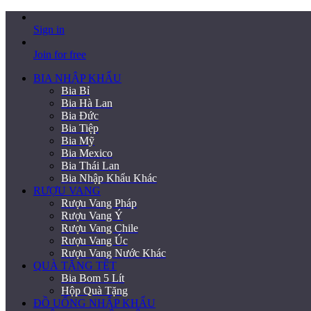
Sign in
Join for free
BIA NHẬP KHẨU
Bia Bỉ
Bia Hà Lan
Bia Đức
Bia Tiệp
Bia Mỹ
Bia Mexico
Bia Thái Lan
Bia Nhập Khẩu Khác
RƯỢU VANG
Rượu Vang Pháp
Rượu Vang Ý
Rượu Vang Chile
Rượu Vang Úc
Rượu Vang Nước Khác
QUÀ TẶNG TẾT
Bia Bom 5 Lít
Hộp Quà Tặng
ĐỒ UỐNG NHẬP KHẨU