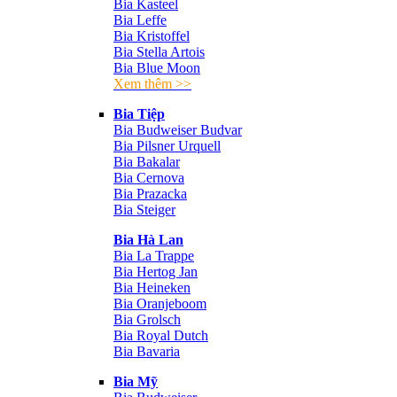
Bia Kasteel
Bia Leffe
Bia Kristoffel
Bia Stella Artois
Bia Blue Moon
Xem thêm >>
Bia Tiệp
Bia Budweiser Budvar
Bia Pilsner Urquell
Bia Bakalar
Bia Cernova
Bia Prazacka
Bia Steiger
Bia Hà Lan
Bia La Trappe
Bia Hertog Jan
Bia Heineken
Bia Oranjeboom
Bia Grolsch
Bia Royal Dutch
Bia Bavaria
Bia Mỹ