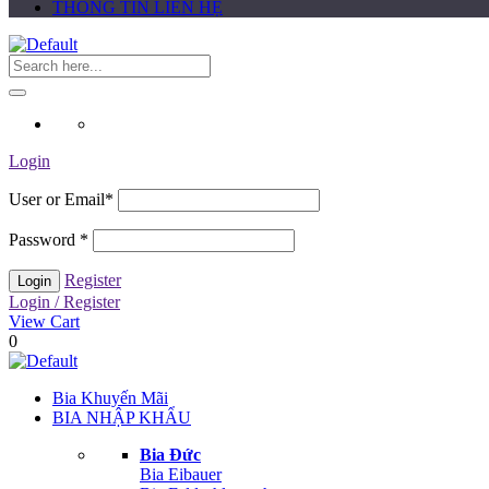
THÔNG TIN LIÊN HỆ
Login
User or Email
*
Password
*
Register
Login / Register
View Cart
0
Bia Khuyến Mãi
BIA NHẬP KHẨU
Bia Đức
Bia Eibauer