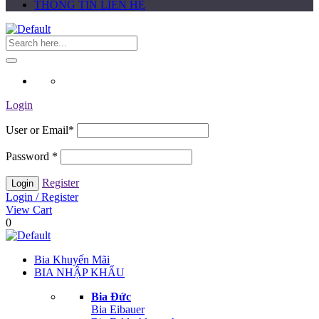
THÔNG TIN LIÊN HỆ
Login
User or Email
*
Password
*
Register
Login / Register
View Cart
0
Bia Khuyến Mãi
BIA NHẬP KHẨU
Bia Đức
Bia Eibauer