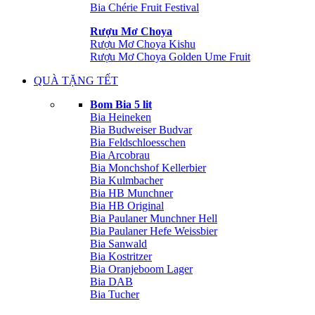
Bia Chérie Fruit Festival
Rượu Mơ Choya
Rượu Mơ Choya Kishu
Rượu Mơ Choya Golden Ume Fruit
QUÀ TẶNG TẾT
Bom Bia 5 lit
Bia Heineken
Bia Budweiser Budvar
Bia Feldschloesschen
Bia Arcobrau
Bia Monchshof Kellerbier
Bia Kulmbacher
Bia HB Munchner
Bia HB Original
Bia Paulaner Munchner Hell
Bia Paulaner Hefe Weissbier
Bia Sanwald
Bia Kostritzer
Bia Oranjeboom Lager
Bia DAB
Bia Tucher