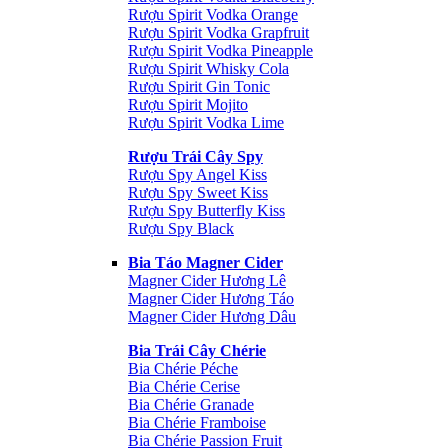
Rượu Spirit Vodka Orange
Rượu Spirit Vodka Grapfruit
Rượu Spirit Vodka Pineapple
Rượu Spirit Whisky Cola
Rượu Spirit Gin Tonic
Rượu Spirit Mojito
Rượu Spirit Vodka Lime
Rượu Trái Cây Spy
Rượu Spy Angel Kiss
Rượu Spy Sweet Kiss
Rượu Spy Butterfly Kiss
Rượu Spy Black
Bia Táo Magner Cider
Magner Cider Hương Lê
Magner Cider Hương Táo
Magner Cider Hương Dâu
Bia Trái Cây Chérie
Bia Chérie Péche
Bia Chérie Cerise
Bia Chérie Granade
Bia Chérie Framboise
Bia Chérie Passion Fruit