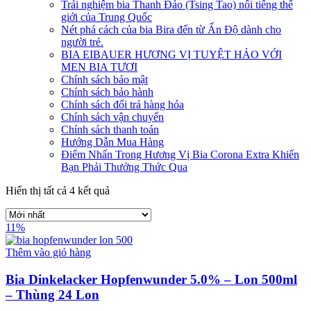
Trải nghiệm bia Thanh Đảo (Tsing Tao) nổi tiếng thế
giới của Trung Quốc
Nét phá cách của bia Bira đến từ Ấn Độ dành cho
người trẻ.
BIA EIBAUER HƯƠNG VỊ TUYỆT HẢO VỚI
MEN BIA TƯƠI
Chính sách bảo mật
Chính sách bảo hành
Chính sách đổi trả hàng hóa
Chính sách vận chuyển
Chính sách thanh toán
Hướng Dẫn Mua Hàng
Điểm Nhấn Trong Hương Vị Bia Corona Extra Khiến
Bạn Phải Thưởng Thức Qua
Hiển thị tất cả 4 kết quả
11%
Thêm vào giỏ hàng
Bia Dinkelacker Hopfenwunder 5.0% – Lon 500ml
– Thùng 24 Lon