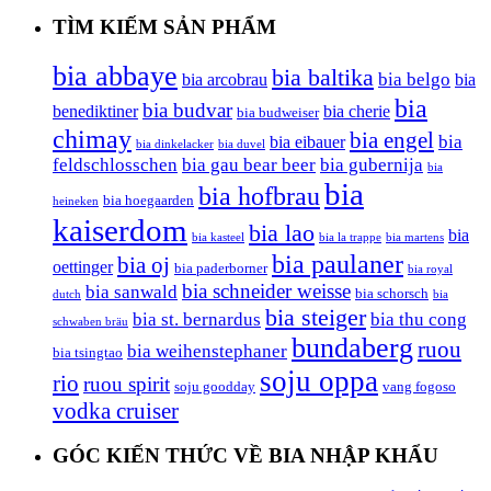
TÌM KIẾM SẢN PHẨM
bia abbaye
bia baltika
bia belgo
bia arcobrau
bia
bia
bia budvar
benediktiner
bia cherie
bia budweiser
chimay
bia engel
bia
bia eibauer
bia dinkelacker
bia duvel
feldschlosschen
bia gau bear beer
bia gubernija
bia
bia
bia hofbrau
bia hoegaarden
heineken
kaiserdom
bia lao
bia
bia kasteel
bia la trappe
bia martens
bia paulaner
bia oj
oettinger
bia paderborner
bia royal
bia schneider weisse
bia sanwald
bia schorsch
dutch
bia
bia steiger
bia st. bernardus
bia thu cong
schwaben bräu
bundaberg
ruou
bia weihenstephaner
bia tsingtao
soju oppa
rio
ruou spirit
soju goodday
vang fogoso
vodka cruiser
GÓC KIẾN THỨC VỀ BIA NHẬP KHẨU