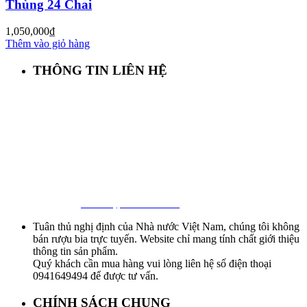
Thùng 24 Chai
1,050,000
₫
Thêm vào giỏ hàng
THÔNG TIN LIÊN HỆ
First Beer – Bia Nhập Khẩu Giá Sỉ
Địa chỉ: 127/18 Ba Vân, P. 14, Tân Bình, Tp. HCM
Hotline:
0941 64 94 94
–
0838 09 12 86
Facebook:
Bia Nhập Khẩu Giá Sỉ
Tuân thủ nghị định của Nhà nước Việt Nam, chúng tôi không
bán rượu bia trực tuyến. Website chỉ mang tính chất giới thiệu
thông tin sản phẩm.
Quý khách cần mua hàng vui lòng liên hệ số điện thoại
0941649494 để được tư vấn.
CHÍNH SÁCH CHUNG