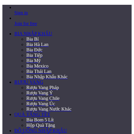
Sign in
Join for free
BIA NHẬP KHẨU
Bia Bỉ
Bia Hà Lan
Bia Đức
Bia Tiệp
Bia Mỹ
Bia Mexico
Bia Thái Lan
Bia Nhập Khẩu Khác
RƯỢU VANG
Rượu Vang Pháp
Rượu Vang Ý
Rượu Vang Chile
Rượu Vang Úc
Rượu Vang Nước Khác
QUÀ TẶNG TẾT
Bia Bom 5 Lít
Hộp Quà Tặng
ĐỒ UỐNG NHẬP KHẨU