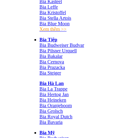
Bia Kasteel
Bia Leffe
Bia Kristoffel
Bia Stella Artois
Bia Blue Moon
Xem thêm >>
Bia Tiệp
Bia Budweiser Budvar
Bia Pilsner Urquell
Bia Bakalar
Bia Cernova
Bia Prazacka
Bia Steiger
Bia Hà Lan
Bia La Trappe
Bia Hertog Jan
Bia Heineken
Bia Oranjeboom
Bia Grolsch
Bia Royal Dutch
Bia Bavaria
Bia Mỹ