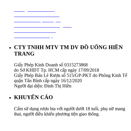
Hướng Dẫn Mua Hàng
Chính Sách Thanh Toán
Chính Sách Vận Chuyển
Chính Sách Đổi Trả Hàng Hoá
Chính Sách Bảo Hành
Chính Sách Bảo Mật
CTY TNHH MTV TM DV ĐỒ UỐNG HIỀN
TRANG
Giấy Phép Kinh Doanh số 0315273868
do Sở KHĐT Tp. HCM cấp ngày 17/09/2018
Giấy Phép Bán Lẻ Rượu số 515/GP-PKT do Phòng Kinh Tế
quận Tân Bình cấp ngày 16/12/2020
Người đại diện: Đinh Thị Hiền
KHUYẾN CÁO
Cấm sử dụng rượu bia với người dưới 18 tuổi, phụ nữ mang
thai, người điều khiển phương tiện giao thông.