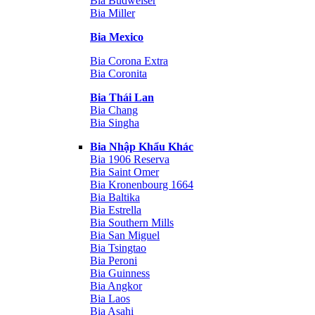
Bia Budweiser
Bia Miller
Bia Mexico
Bia Corona Extra
Bia Coronita
Bia Thái Lan
Bia Chang
Bia Singha
Bia Nhập Khẩu Khác
Bia 1906 Reserva
Bia Saint Omer
Bia Kronenbourg 1664
Bia Baltika
Bia Estrella
Bia Southern Mills
Bia San Miguel
Bia Tsingtao
Bia Peroni
Bia Guinness
Bia Angkor
Bia Laos
Bia Asahi