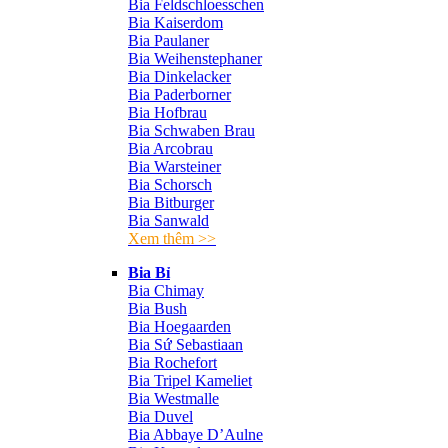
Bia Feldschloesschen
Bia Kaiserdom
Bia Paulaner
Bia Weihenstephaner
Bia Dinkelacker
Bia Paderborner
Bia Hofbrau
Bia Schwaben Brau
Bia Arcobrau
Bia Warsteiner
Bia Schorsch
Bia Bitburger
Bia Sanwald
Xem thêm >>
Bia Bỉ
Bia Chimay
Bia Bush
Bia Hoegaarden
Bia Sứ Sebastiaan
Bia Rochefort
Bia Tripel Kameliet
Bia Westmalle
Bia Duvel
Bia Abbaye D’Aulne