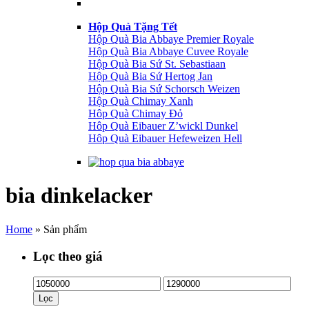
Hộp Quà Tặng Tết
Hộp Quà Bia Abbaye Premier Royale
Hộp Quà Bia Abbaye Cuvee Royale
Hộp Quà Bia Sứ St. Sebastiaan
Hộp Quà Bia Sứ Hertog Jan
Hộp Quà Bia Sứ Schorsch Weizen
Hộp Quà Chimay Xanh
Hôp Quà Chimay Đỏ
Hôp Quà Eibauer Z’wickl Dunkel
Hôp Quà Eibauer Hefeweizen Hell
bia dinkelacker
Home
»
Sản phẩm
Lọc theo giá
Lọc