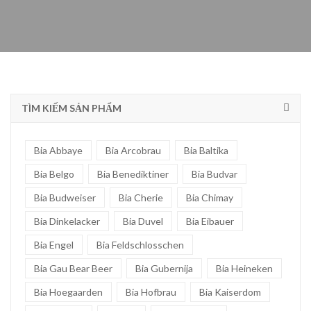
TÌM KIẾM SẢN PHẨM
Bia Abbaye
Bia Arcobrau
Bia Baltika
Bia Belgo
Bia Benediktiner
Bia Budvar
Bia Budweiser
Bia Cherie
Bia Chimay
Bia Dinkelacker
Bia Duvel
Bia Eibauer
Bia Engel
Bia Feldschlosschen
Bia Gau Bear Beer
Bia Gubernija
Bia Heineken
Bia Hoegaarden
Bia Hofbrau
Bia Kaiserdom