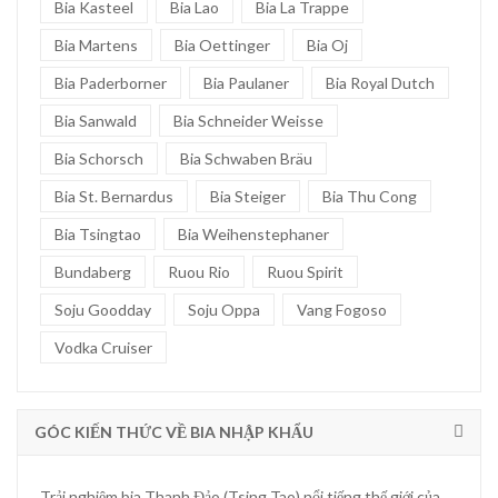
Bia Kasteel
Bia Lao
Bia La Trappe
Bia Martens
Bia Oettinger
Bia Oj
Bia Paderborner
Bia Paulaner
Bia Royal Dutch
Bia Sanwald
Bia Schneider Weisse
Bia Schorsch
Bia Schwaben Bräu
Bia St. Bernardus
Bia Steiger
Bia Thu Cong
Bia Tsingtao
Bia Weihenstephaner
Bundaberg
Ruou Rio
Ruou Spirit
Soju Goodday
Soju Oppa
Vang Fogoso
Vodka Cruiser
GÓC KIẾN THỨC VỀ BIA NHẬP KHẨU
Trải nghiệm bia Thanh Đảo (Tsing Tao) nổi tiếng thế giới của