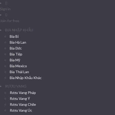
Sign in
Join for free
BIA NHẬP KHẨU
Bia Bỉ
Bia Hà Lan
Bia Đức
Bia Tiệp
Bia Mỹ
Bia Mexico
Bia Thái Lan
Bia Nhập Khẩu Khác
RƯỢU VANG
Rượu Vang Pháp
Rượu Vang Ý
Rượu Vang Chile
Rượu Vang Úc