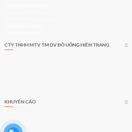
Chính Sách Thanh Toán
Chính Sách Vận Chuyển
Chính Sách Đổi Trả Hàng Hoá
Chính Sách Bảo Hành
Chính Sách Bảo Mật
CTY TNHH MTV TM DV ĐỒ UỐNG HIỀN TRANG
Giấy Phép Kinh Doanh số 0315273868
do Sở KHĐT Tp. HCM cấp ngày 17/09/2018
Giấy Phép Bán Lẻ Rượu số 515/GP-PKT do Phòng Kinh Tế quận Tân
Bình cấp ngày 16/12/2020
Người đại diện: Đinh Thị Hiền
KHUYẾN CÁO
Cấm sử dụng rượu bia với người dưới 18 tuổi, phụ nữ mang thai, người
điều khiển phương tiện giao thông.