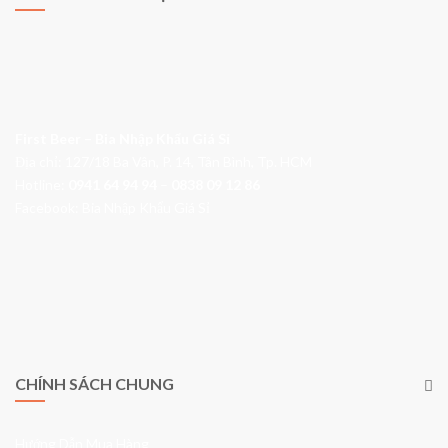
First Beer – Bia Nhập Khẩu Giá Sỉ
Địa chỉ: 127/18 Ba Vân, P. 14, Tân Bình, Tp. HCM
Hotline:
0941 64 94 94
–
0838 09 12 86
Facebook:
Bia Nhập Khẩu Giá Sỉ
Tuân thủ nghị định của Nhà nước Việt Nam, chúng tôi không bán
rượu bia trực tuyến. Website chỉ mang tính chất giới thiệu thông tin
sản phẩm.
Quý khách cần mua hàng vui lòng liên hệ số điện thoại 0941649494
để được tư vấn.
CHÍNH SÁCH CHUNG
Hướng Dẫn Mua Hàng