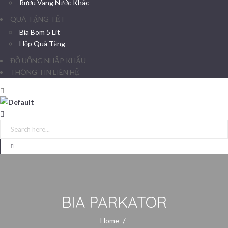
Rượu Vang Nước Khác
QUÀ TẶNG TẾT
Bia Bom 5 Lít
Hộp Quà Tặng
ĐỒ UỐNG NHẬP KHẨU
THÔNG TIN LIÊN HỆ
BIA PARKATOR
Home