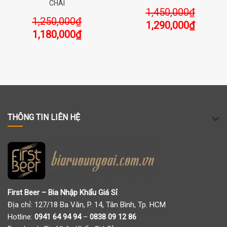
CHAI
1,450,000
₫
1,250,000
₫
1,290,000
₫
1,180,000
₫
THÔNG TIN LIÊN HỆ
First Beer – Bia Nhập Khẩu Giá Sỉ
Địa chỉ: 127/18 Ba Vân, P. 14, Tân Bình, Tp. HCM
Hotline:
0941 64 94 94
–
0838 09 12 86