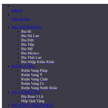
Sign in
Join for free
BIA NHẬP KHẨU
Bia Bỉ
Bia Hà Lan
Bia Đức
Bia Tiệp
Bia Mỹ
Bia Mexico
Bia Thái Lan
Bia Nhập Khẩu Khác
RƯỢU VANG
Rượu Vang Pháp
Rượu Vang Ý
Rượu Vang Chile
Rượu Vang Úc
Rượu Vang Nước Khác
QUÀ TẶNG TẾT
Bia Bom 5 Lít
Hộp Quà Tặng
ĐỒ UỐNG NHẬP KHẨU