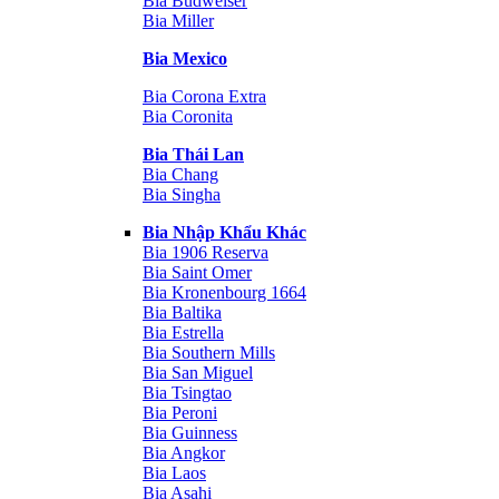
Bia Budweiser
Bia Miller
Bia Mexico
Bia Corona Extra
Bia Coronita
Bia Thái Lan
Bia Chang
Bia Singha
Bia Nhập Khẩu Khác
Bia 1906 Reserva
Bia Saint Omer
Bia Kronenbourg 1664
Bia Baltika
Bia Estrella
Bia Southern Mills
Bia San Miguel
Bia Tsingtao
Bia Peroni
Bia Guinness
Bia Angkor
Bia Laos
Bia Asahi