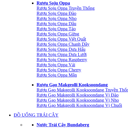
Rượu Soju Oppa
Rượu Soju Oppa Truyền Thống
Rượu Soju Oppa Đào
Rượu Soju Oppa Nho
Rượu Soju Oppa Dâu
Rượu Soju Oppa Táo
Rượu Soju Oppa Gừng
Rượu Soju Oppa Việt Quất
Rượu Soju Oppa Chanh Dây
Rượu Soju Oppa Dưa Hấu
Rượu Soju Oppa Dưa Lưới
Rượu Soju Oppa Raspberry
Rượu Soju Oppa Vải
Rượu Soju Oppa Cherry
Rượu Soju Oppa Mận
Rượu Gạo Makgeolli Kooksoondang
Rượu Gạo Makgeolli Kooksoondang Truyền Thố
Rượu Gạo Makgeolli Kooksoondang Vị Đào
Rượu Gạo Makgeolli Kooksoondang Vị Nho
Rượu Gạo Makgeolli Kooksoondang Vị Chuối
ĐỒ UỐNG TRÁI CÂY
Nước Trái Cây Bundaberg