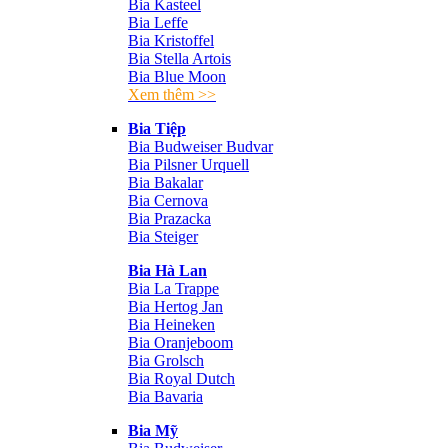
Bia Kasteel
Bia Leffe
Bia Kristoffel
Bia Stella Artois
Bia Blue Moon
Xem thêm >>
Bia Tiệp
Bia Budweiser Budvar
Bia Pilsner Urquell
Bia Bakalar
Bia Cernova
Bia Prazacka
Bia Steiger
Bia Hà Lan
Bia La Trappe
Bia Hertog Jan
Bia Heineken
Bia Oranjeboom
Bia Grolsch
Bia Royal Dutch
Bia Bavaria
Bia Mỹ