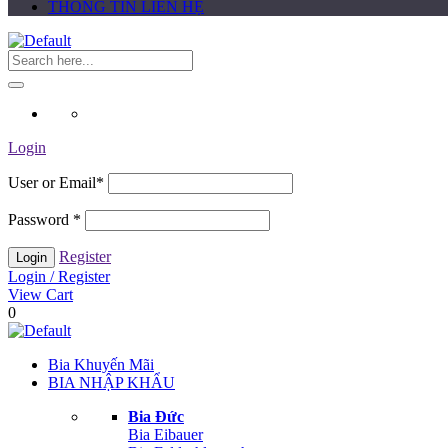
THÔNG TIN LIÊN HỆ
Login
User or Email
*
Password
*
Register
Login / Register
View Cart
0
Bia Khuyến Mãi
BIA NHẬP KHẨU
Bia Đức
Bia Eibauer