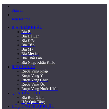
Sign in
Join for free
BIA NHẬP KHẨU
Bia Bỉ
Bia Hà Lan
Bia Đức
Bia Tiệp
Bia Mỹ
Bia Mexico
Bia Thái Lan
Bia Nhập Khẩu Khác
RƯỢU VANG
Rượu Vang Pháp
Rượu Vang Ý
Rượu Vang Chile
Rượu Vang Úc
Rượu Vang Nước Khác
QUÀ TẶNG TẾT
Bia Bom 5 Lít
Hộp Quà Tặng
ĐỒ UỐNG NHẬP KHẨU