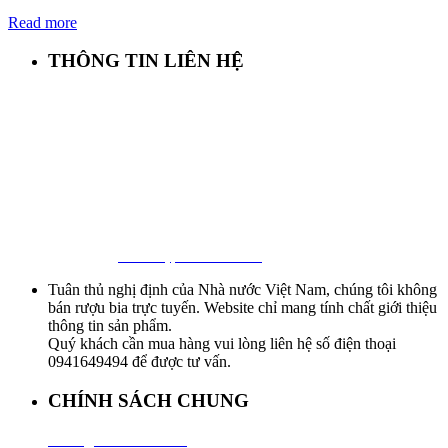
Read more
THÔNG TIN LIÊN HỆ
First Beer – Bia Nhập Khẩu Giá Sỉ
Địa chỉ: 127/18 Ba Vân, P. 14, Tân Bình, Tp. HCM
Hotline:
0941 64 94 94
–
0838 09 12 86
Facebook:
Bia Nhập Khẩu Giá Sỉ
Tuân thủ nghị định của Nhà nước Việt Nam, chúng tôi không
bán rượu bia trực tuyến. Website chỉ mang tính chất giới thiệu
thông tin sản phẩm.
Quý khách cần mua hàng vui lòng liên hệ số điện thoại
0941649494 để được tư vấn.
CHÍNH SÁCH CHUNG
Hướng Dẫn Mua Hàng