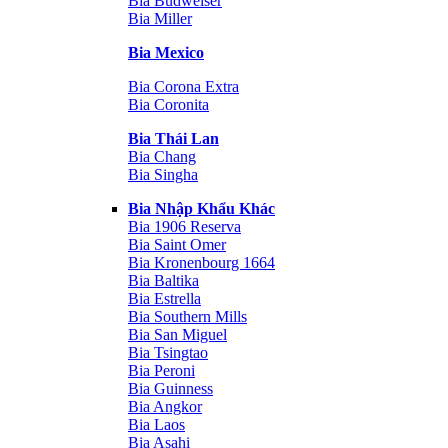
Bia Budweiser
Bia Miller
Bia Mexico
Bia Corona Extra
Bia Coronita
Bia Thái Lan
Bia Chang
Bia Singha
Bia Nhập Khẩu Khác
Bia 1906 Reserva
Bia Saint Omer
Bia Kronenbourg 1664
Bia Baltika
Bia Estrella
Bia Southern Mills
Bia San Miguel
Bia Tsingtao
Bia Peroni
Bia Guinness
Bia Angkor
Bia Laos
Bia Asahi