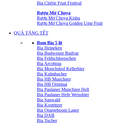
Bia Chérie Fruit Festival
Rượu Mơ Choya
Rượu Mơ Choya Kishu
Rượu Mơ Choya Golden Ume Fruit
QUÀ TẶNG TẾT
Bom Bia 5 lit
Bia Heineken
Bia Budweiser Budvar
Bia Feldschloesschen
Bia Arcobrau
Bia Monchshof Kellerbier
Bia Kulmbacher
Bia HB Munchner
Bia HB Original
Bia Paulaner Munchner Hell
Bia Paulaner Hefe Weissbier
Bia Sanwald
Bia Kostritzer
Bia Oranjeboom Lager
Bia DAB
Bia Tucher