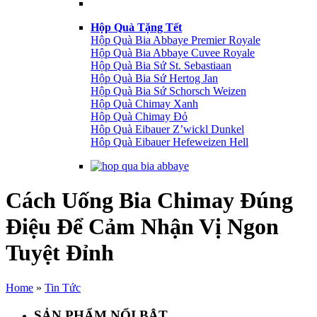
Hộp Quà Tặng Tết
Hộp Quà Bia Abbaye Premier Royale
Hộp Quà Bia Abbaye Cuvee Royale
Hộp Quà Bia Sứ St. Sebastiaan
Hộp Quà Bia Sứ Hertog Jan
Hộp Quà Bia Sứ Schorsch Weizen
Hộp Quà Chimay Xanh
Hôp Quà Chimay Đỏ
Hôp Quà Eibauer Z’wickl Dunkel
Hôp Quà Eibauer Hefeweizen Hell
Cách Uống Bia Chimay Đúng
Điệu Để Cảm Nhận Vị Ngon
Tuyệt Đỉnh
Home
»
Tin Tức
SẢN PHẨM NỔI BẬT