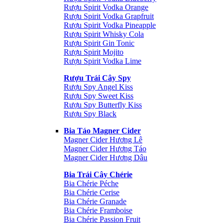
Rượu Spirit Vodka Orange
Rượu Spirit Vodka Grapfruit
Rượu Spirit Vodka Pineapple
Rượu Spirit Whisky Cola
Rượu Spirit Gin Tonic
Rượu Spirit Mojito
Rượu Spirit Vodka Lime
Rượu Trái Cây Spy
Rượu Spy Angel Kiss
Rượu Spy Sweet Kiss
Rượu Spy Butterfly Kiss
Rượu Spy Black
Bia Táo Magner Cider
Magner Cider Hương Lê
Magner Cider Hương Táo
Magner Cider Hương Dâu
Bia Trái Cây Chérie
Bia Chérie Péche
Bia Chérie Cerise
Bia Chérie Granade
Bia Chérie Framboise
Bia Chérie Passion Fruit