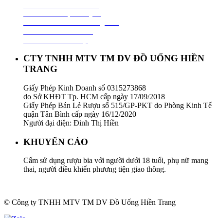
Chính Sách Thanh Toán
Chính Sách Vận Chuyển
Chính Sách Đổi Trả Hàng Hoá
Chính Sách Bảo Hành
Chính Sách Bảo Mật
CTY TNHH MTV TM DV ĐỒ UỐNG HIỀN
TRANG
Giấy Phép Kinh Doanh số 0315273868
do Sở KHĐT Tp. HCM cấp ngày 17/09/2018
Giấy Phép Bán Lẻ Rượu số 515/GP-PKT do Phòng Kinh Tế
quận Tân Bình cấp ngày 16/12/2020
Người đại diện: Đinh Thị Hiền
KHUYẾN CÁO
Cấm sử dụng rượu bia với người dưới 18 tuổi, phụ nữ mang
thai, người điều khiển phương tiện giao thông.
© Công ty TNHH MTV TM DV Đồ Uống Hiền Trang