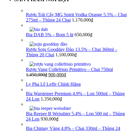
Rượu Trái Cây MG Spirit Vodka Orange 5.5% – Chai
275ml – Thùng 24 Chai
1,170,000
₫
Bia DAB 5% – Bom 5 lit
650,000
₫
Rượu Soju Goodday Đào 13.5% – Chai 360ml –
Thùng 20 Chai
1,100,000
₫
Rượu Vang Collefrisio Primitivo – Chai 750ml
1,450,000
₫
900,000
₫
Ly Pha Lê Leffe Chính Hãng
Bia Warsteiner Premium 4.9% – Lon 500ml – Thùng
24 Lon
1,350,000
₫
Bia Reeper B Weissbier 5.4% – Lon 500 ml – Thùng
24 Lon
930,000
₫
Bia Chimay Vàng 4.8% – Chai 330ml – Thùng 24