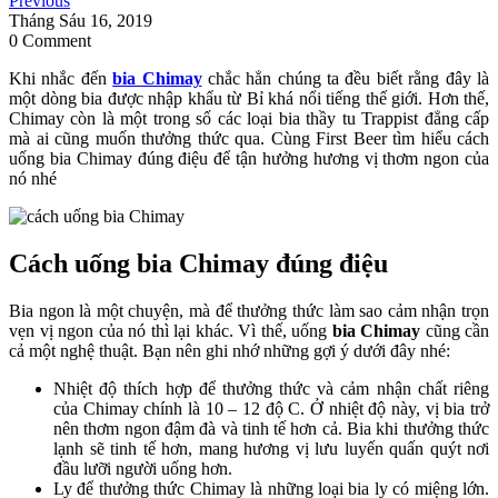
Previous
Tháng Sáu 16, 2019
0 Comment
Khi nhắc đến
bia Chimay
chắc hẳn chúng ta đều biết rằng đây là
một dòng bia được nhập khẩu từ Bỉ khá nổi tiếng thế giới. Hơn thế,
Chimay còn là một trong số các loại bia thầy tu Trappist đẳng cấp
mà ai cũng muốn thưởng thức qua. Cùng First Beer tìm hiểu cách
uống bia Chimay đúng điệu để tận hưởng hương vị thơm ngon của
nó nhé
Cách uống bia Chimay đúng điệu
Bia ngon là một chuyện, mà để thưởng thức làm sao cảm nhận trọn
vẹn vị ngon của nó thì lại khác. Vì thế, uống
bia Chimay
cũng cần
cả một nghệ thuật. Bạn nên ghi nhớ những gợi ý dưới đây nhé:
Nhiệt độ thích hợp để thưởng thức và cảm nhận chất riêng
của Chimay chính là 10 – 12 độ C. Ở nhiệt độ này, vị bia trở
nên thơm ngon đậm đà và tinh tế hơn cả. Bia khi thưởng thức
lạnh sẽ tinh tế hơn, mang hương vị lưu luyến quấn quýt nơi
đầu lưỡi người uống hơn.
Ly để thưởng thức Chimay là những loại bia ly có miệng lớn.