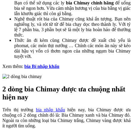
Bạn có thể sử dụng các ly
bia Chimay chính hãng
để uống
bia sẽ ngon hơn. Vừa cảm nhận hương vị của bia bằng vị giác
lẫn khướu giác thì còn gì bằng.
Nghệ thuật rót bia của Chimay cũng khá ấn tượng. Bạn nên
nghiêng ly, và rót từ từ để bia chạy dọc theo thành ly. Với tỷ
lệ 7 phần bia, 3 phần bọt sẽ là một ly bia hoàn hảo để thưởng
thức.
Thức ăn đi kèm cùng Chimay được đề xuất chủ yếu là
phomat, các món thịt nướng … Chính các món ăn này sẽ kéo
dài hậu vị vốn có thơm ngon của những ngụm bia Chimay
tuyệt vời.
Xem thêm:
bia Bỉ nhập khẩu
2 dòng bia Chimay được ưa chuộng nhất
hiện nay
Trên thị trường
bia nhập khẩu
hiện nay, bia Chimay được ưa
chuộng có 2 dòng chính đó là: Bia Chimay xanh và bia Chimay đỏ.
Ngoài ra còn những loại bia Chimay trắng, Chimay vàng được khá
ít người tìm uống.