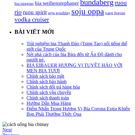
bundaberg
ruou
bia weihenstephaner
bia tsingtao
soju oppa
rio
ruou spirit
soju goodday
vang fogoso
vodka cruiser
BÀI VIẾT MỚI
Trải nghiệm bia Thanh Đảo (Tsing Tao) nổi tiếng thế
giới của Trung Quốc
Nét phá cách của bia Bira đến từ Ấn Độ dành cho
người trẻ.
BIA EIBAUER HƯƠNG VỊ TUYỆT HẢO VỚI
MEN BIA TƯƠI
Chính sách bảo mật
Chính sách bảo hành
Chính sách đổi trả hàng hóa
Chính sách vận chuyển
Chính sách thanh toán
Hướng Dẫn Mua Hàng
Điểm Nhấn Trong Hương Vị Bia Corona Extra Khiến
Bạn Phải Thưởng Thức Qua
Next