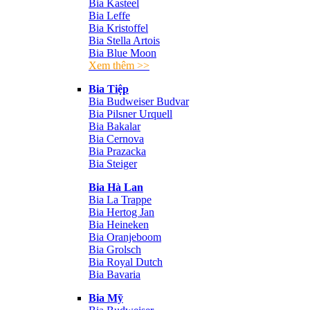
Bia Kasteel
Bia Leffe
Bia Kristoffel
Bia Stella Artois
Bia Blue Moon
Xem thêm >>
Bia Tiệp
Bia Budweiser Budvar
Bia Pilsner Urquell
Bia Bakalar
Bia Cernova
Bia Prazacka
Bia Steiger
Bia Hà Lan
Bia La Trappe
Bia Hertog Jan
Bia Heineken
Bia Oranjeboom
Bia Grolsch
Bia Royal Dutch
Bia Bavaria
Bia Mỹ