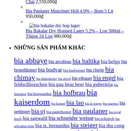
Chai
2,550,000
₫
Bia Paulaner Munchner Hell 4.9% – Bom 5 Lit
950,000
₫
Bia Bakalar Dry Hopped Lager 5.2% – Lon 500ml –
Thùng 24 Lon
980,000
₫
NHỮNG SẢN PHẨM KHÁC
bia abbaye
bia baltika
bia belgo
bia arcobrau
bia
bia
bia budvar
benediktiner
bia cherie
bia budweiser
chimay
bia engel
bia
bia eibauer
bia dinkelacker
bia duvel
feldschlosschen
bia gau bear beer
bia gubernija
bia
bia
bia hofbrau
bia hoegaarden
heineken
kaiserdom
bia lao
bia
bia kasteel
bia la trappe
bia martens
bia paulaner
bia oj
oettinger
bia paderborner
bia royal
bia schneider weisse
bia sanwald
bia schorsch
dutch
bia
bia steiger
bia st. bernardus
bia thu cong
schwaben bräu