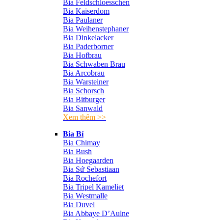
Bia Feldschloesschen
Bia Kaiserdom
Bia Paulaner
Bia Weihenstephaner
Bia Dinkelacker
Bia Paderborner
Bia Hofbrau
Bia Schwaben Brau
Bia Arcobrau
Bia Warsteiner
Bia Schorsch
Bia Bitburger
Bia Sanwald
Xem thêm >>
Bia Bỉ
Bia Chimay
Bia Bush
Bia Hoegaarden
Bia Sứ Sebastiaan
Bia Rochefort
Bia Tripel Kameliet
Bia Westmalle
Bia Duvel
Bia Abbaye D’Aulne