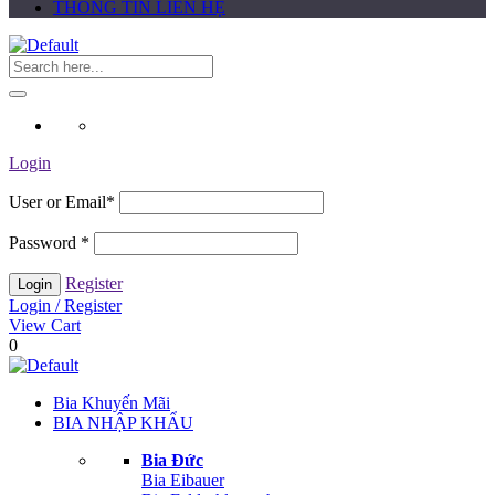
THÔNG TIN LIÊN HỆ
Login
User or Email
*
Password
*
Register
Login / Register
View Cart
0
Bia Khuyến Mãi
BIA NHẬP KHẨU
Bia Đức
Bia Eibauer