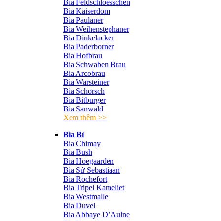
Bia Feldschloesschen
Bia Kaiserdom
Bia Paulaner
Bia Weihenstephaner
Bia Dinkelacker
Bia Paderborner
Bia Hofbrau
Bia Schwaben Brau
Bia Arcobrau
Bia Warsteiner
Bia Schorsch
Bia Bitburger
Bia Sanwald
Xem thêm >>
Bia Bỉ
Bia Chimay
Bia Bush
Bia Hoegaarden
Bia Sứ Sebastiaan
Bia Rochefort
Bia Tripel Kameliet
Bia Westmalle
Bia Duvel
Bia Abbaye D’Aulne