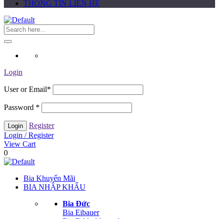
THÔNG TIN LIÊN HỆ
Login
User or Email
*
Password
*
Register
Login / Register
View Cart
0
Bia Khuyến Mãi
BIA NHẬP KHẨU
Bia Đức
Bia Eibauer