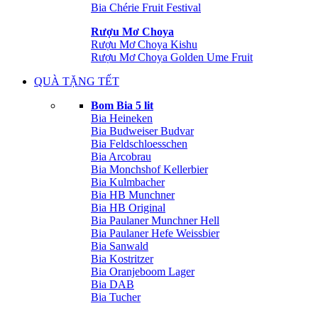
Bia Chérie Fruit Festival
Rượu Mơ Choya
Rượu Mơ Choya Kishu
Rượu Mơ Choya Golden Ume Fruit
QUÀ TẶNG TẾT
Bom Bia 5 lit
Bia Heineken
Bia Budweiser Budvar
Bia Feldschloesschen
Bia Arcobrau
Bia Monchshof Kellerbier
Bia Kulmbacher
Bia HB Munchner
Bia HB Original
Bia Paulaner Munchner Hell
Bia Paulaner Hefe Weissbier
Bia Sanwald
Bia Kostritzer
Bia Oranjeboom Lager
Bia DAB
Bia Tucher