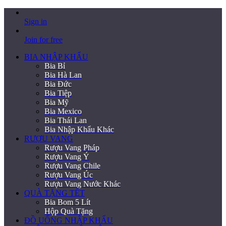
Sign in
Join for free
BIA NHẬP KHẨU
Bia Bỉ
Bia Hà Lan
Bia Đức
Bia Tiệp
Bia Mỹ
Bia Mexico
Bia Thái Lan
Bia Nhập Khẩu Khác
RƯỢU VANG
Rượu Vang Pháp
Rượu Vang Ý
Rượu Vang Chile
Rượu Vang Úc
Rượu Vang Nước Khác
QUÀ TẶNG TẾT
Bia Bom 5 Lít
Hộp Quà Tặng
ĐỒ UỐNG NHẬP KHẨU