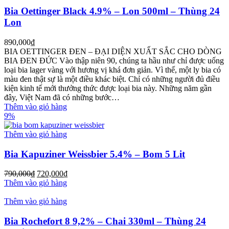
Bia Oettinger Black 4.9% – Lon 500ml – Thùng 24
Lon
890,000
₫
BIA OETTINGER ĐEN – ĐẠI DIỆN XUẤT SẮC CHO DÒNG
BIA ĐEN ĐỨC Vào thập niên 90, chúng ta hầu như chỉ được uống
loại bia lager vàng với hương vị khá đơn giản. Vì thế, một ly bia có
màu đen thật sự là một điều khác biệt. Chỉ có những người đủ điều
kiện kinh tế mới thưởng thức được loại bia này. Những năm gần
đây, Việt Nam đã có những bước…
Thêm vào giỏ hàng
9%
Thêm vào giỏ hàng
Bia Kapuziner Weissbier 5.4% – Bom 5 Lit
790,000
₫
720,000
₫
Thêm vào giỏ hàng
Thêm vào giỏ hàng
Bia Rochefort 8 9,2% – Chai 330ml – Thùng 24