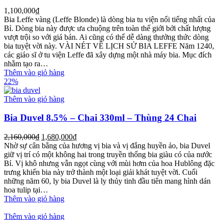
1,100,000
₫
Bia Leffe vàng (Leffe Blonde) là dòng bia tu viện nổi tiếng nhất của
Bỉ. Dòng bia này được ưa chuộng trên toàn thế giới bởi chất lượng
vượt trội so với giá bán. Ai cũng có thể dễ dàng thưởng thức dòng
bia tuyệt vời này. VÀI NÉT VỀ LỊCH SỬ BIA LEFFE Năm 1240,
các giáo sĩ ở tu viện Leffe đã xây dựng một nhà máy bia. Mục đích
nhằm tạo ra…
Thêm vào giỏ hàng
22%
Thêm vào giỏ hàng
Bia Duvel 8.5% – Chai 330ml – Thùng 24 Chai
2,160,000
₫
1,680,000
₫
Nhờ sự cân bằng của hương vị bia và vị đắng huyền ảo, bia Duvel
giữ vị trí có một không hai trong truyền thống bia giàu có của nước
Bỉ. Vị khô nhưng vẫn ngọt cùng với mùi hơm của hoa Hublông đặc
trưng khiến bia này trở thành một loại giải khát tuyệt vời. Cuối
những năm 60, ly bia Duvel là ly thủy tinh đầu tiên mang hình dán
hoa tulip tại…
Thêm vào giỏ hàng
Thêm vào giỏ hàng