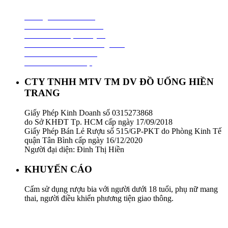
Hướng Dẫn Mua Hàng
Chính Sách Thanh Toán
Chính Sách Vận Chuyển
Chính Sách Đổi Trả Hàng Hoá
Chính Sách Bảo Hành
Chính Sách Bảo Mật
CTY TNHH MTV TM DV ĐỒ UỐNG HIỀN
TRANG
Giấy Phép Kinh Doanh số 0315273868
do Sở KHĐT Tp. HCM cấp ngày 17/09/2018
Giấy Phép Bán Lẻ Rượu số 515/GP-PKT do Phòng Kinh Tế
quận Tân Bình cấp ngày 16/12/2020
Người đại diện: Đinh Thị Hiền
KHUYẾN CÁO
Cấm sử dụng rượu bia với người dưới 18 tuổi, phụ nữ mang
thai, người điều khiển phương tiện giao thông.