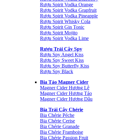
Rượu Spirit Vodka Orange
Rượu Spirit Vodka Grapfruit
Rượu Spirit Vodka Pineapple
Rượu Spirit Whisky Cola
Rượu Spirit Gin Tonic
Rượu Spirit Mojito
Rượu Spirit Vodka Lime
Rượu Trái Cây Spy
Rượu Spy Angel Kiss
Rượu Spy Sweet Kiss
Rượu Spy Butterfly Kiss
Rượu Spy Black
Bia Táo Magner Cider
Magner Cider Hương Lê
Magner Cider Hương Táo
Magner Cider Hương Dâu
Bia Trái Cây Chérie
Bia Chérie Péche
Bia Chérie Cerise
Bia Chérie Granade
Bia Chérie Framboise
Bia Chérie Passion Fruit