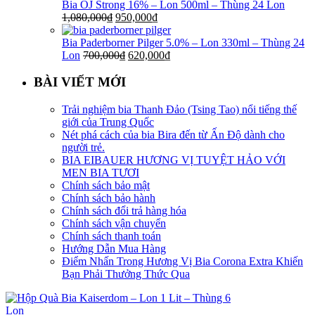
Bia OJ Strong 16% – Lon 500ml – Thùng 24 Lon
1,080,000
₫
950,000
₫
Bia Paderborner Pilger 5.0% – Lon 330ml – Thùng 24
Lon
700,000
₫
620,000
₫
BÀI VIẾT MỚI
Trải nghiệm bia Thanh Đảo (Tsing Tao) nổi tiếng thế
giới của Trung Quốc
Nét phá cách của bia Bira đến từ Ấn Độ dành cho
người trẻ.
BIA EIBAUER HƯƠNG VỊ TUYỆT HẢO VỚI
MEN BIA TƯƠI
Chính sách bảo mật
Chính sách bảo hành
Chính sách đổi trả hàng hóa
Chính sách vận chuyển
Chính sách thanh toán
Hướng Dẫn Mua Hàng
Điểm Nhấn Trong Hương Vị Bia Corona Extra Khiến
Bạn Phải Thưởng Thức Qua