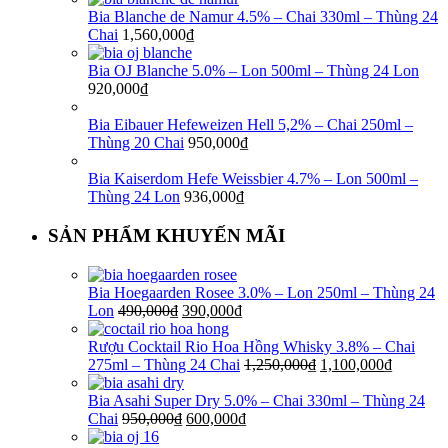
Bia Blanche de Namur 4.5% – Chai 330ml – Thùng 24
Chai
1,560,000
₫
Bia OJ Blanche 5.0% – Lon 500ml – Thùng 24 Lon
920,000
₫
Bia Eibauer Hefeweizen Hell 5,2% – Chai 250ml –
Thùng 20 Chai
950,000
₫
Bia Kaiserdom Hefe Weissbier 4.7% – Lon 500ml –
Thùng 24 Lon
936,000
₫
SẢN PHẨM KHUYẾN MÃI
Bia Hoegaarden Rosee 3.0% – Lon 250ml – Thùng 24
Lon
490,000
₫
390,000
₫
Rượu Cocktail Rio Hoa Hồng Whisky 3.8% – Chai
275ml – Thùng 24 Chai
1,250,000
₫
1,100,000
₫
Bia Asahi Super Dry 5.0% – Chai 330ml – Thùng 24
Chai
950,000
₫
600,000
₫