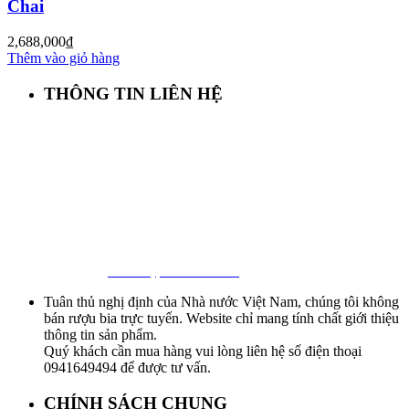
Chai
2,688,000
₫
Thêm vào giỏ hàng
THÔNG TIN LIÊN HỆ
First Beer – Bia Nhập Khẩu Giá Sỉ
Địa chỉ: 127/18 Ba Vân, P. 14, Tân Bình, Tp. HCM
Hotline:
0941 64 94 94
–
0838 09 12 86
Facebook:
Bia Nhập Khẩu Giá Sỉ
Tuân thủ nghị định của Nhà nước Việt Nam, chúng tôi không
bán rượu bia trực tuyến. Website chỉ mang tính chất giới thiệu
thông tin sản phẩm.
Quý khách cần mua hàng vui lòng liên hệ số điện thoại
0941649494 để được tư vấn.
CHÍNH SÁCH CHUNG