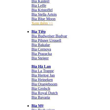
Bia Kasteel
Bia Leffe
Bia Kristoffel
Bia Stella Artois
Bia Blue Moon
Xem thêm >>
Bia Tiệp
Bia Budweiser Budvar
Bia Pilsner Urquell
Bia Bakalar
Bia Cernova
Bia Prazacka
Bia Steiger
Bia Hà Lan
Bia La Trappe
Bia Hertog Jan
Bia Heineken
Bia Oranjeboom
Bia Grolsch
Bia Royal Dutch
Bia Bavaria
Bia Mỹ