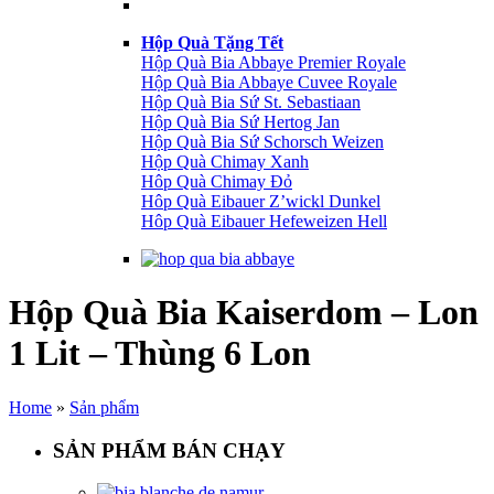
Hộp Quà Tặng Tết
Hộp Quà Bia Abbaye Premier Royale
Hộp Quà Bia Abbaye Cuvee Royale
Hộp Quà Bia Sứ St. Sebastiaan
Hộp Quà Bia Sứ Hertog Jan
Hộp Quà Bia Sứ Schorsch Weizen
Hộp Quà Chimay Xanh
Hôp Quà Chimay Đỏ
Hôp Quà Eibauer Z’wickl Dunkel
Hôp Quà Eibauer Hefeweizen Hell
Hộp Quà Bia Kaiserdom – Lon
1 Lit – Thùng 6 Lon
Home
»
Sản phẩm
SẢN PHẨM BÁN CHẠY