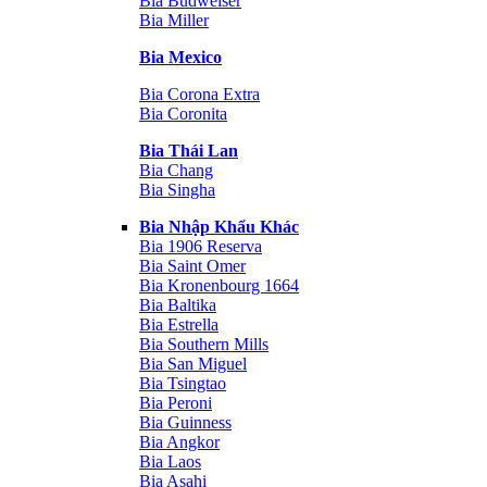
Bia Budweiser
Bia Miller
Bia Mexico
Bia Corona Extra
Bia Coronita
Bia Thái Lan
Bia Chang
Bia Singha
Bia Nhập Khẩu Khác
Bia 1906 Reserva
Bia Saint Omer
Bia Kronenbourg 1664
Bia Baltika
Bia Estrella
Bia Southern Mills
Bia San Miguel
Bia Tsingtao
Bia Peroni
Bia Guinness
Bia Angkor
Bia Laos
Bia Asahi