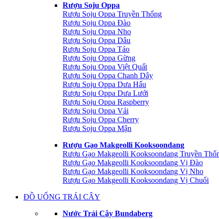
Rượu Soju Oppa
Rượu Soju Oppa Truyền Thống
Rượu Soju Oppa Đào
Rượu Soju Oppa Nho
Rượu Soju Oppa Dâu
Rượu Soju Oppa Táo
Rượu Soju Oppa Gừng
Rượu Soju Oppa Việt Quất
Rượu Soju Oppa Chanh Dây
Rượu Soju Oppa Dưa Hấu
Rượu Soju Oppa Dưa Lưới
Rượu Soju Oppa Raspberry
Rượu Soju Oppa Vải
Rượu Soju Oppa Cherry
Rượu Soju Oppa Mận
Rượu Gạo Makgeolli Kooksoondang
Rượu Gạo Makgeolli Kooksoondang Truyền Thố
Rượu Gạo Makgeolli Kooksoondang Vị Đào
Rượu Gạo Makgeolli Kooksoondang Vị Nho
Rượu Gạo Makgeolli Kooksoondang Vị Chuối
ĐỒ UỐNG TRÁI CÂY
Nước Trái Cây Bundaberg