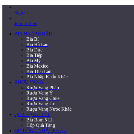
Sign in
Join for free
BIA NHẬP KHẨU
Bia Bỉ
Bia Hà Lan
Bia Đức
Bia Tiệp
Bia Mỹ
Bia Mexico
Bia Thái Lan
Bia Nhập Khẩu Khác
RƯỢU VANG
Rượu Vang Pháp
Rượu Vang Ý
Rượu Vang Chile
Rượu Vang Úc
Rượu Vang Nước Khác
QUÀ TẶNG TẾT
Bia Bom 5 Lít
Hộp Quà Tặng
ĐỒ UỐNG NHẬP KHẨU