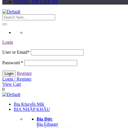
THÔNG TIN LIÊN HỆ
Login
User or Email
*
Password
*
Register
Login / Register
View Cart
0
Bia Khuyến Mãi
BIA NHẬP KHẨU
Bia Đức
Bia Eibauer