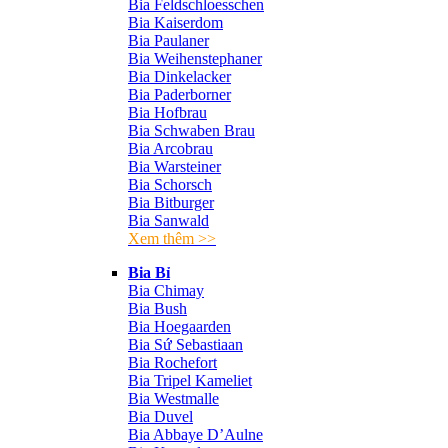
Bia Feldschloesschen
Bia Kaiserdom
Bia Paulaner
Bia Weihenstephaner
Bia Dinkelacker
Bia Paderborner
Bia Hofbrau
Bia Schwaben Brau
Bia Arcobrau
Bia Warsteiner
Bia Schorsch
Bia Bitburger
Bia Sanwald
Xem thêm >>
Bia Bỉ
Bia Chimay
Bia Bush
Bia Hoegaarden
Bia Sứ Sebastiaan
Bia Rochefort
Bia Tripel Kameliet
Bia Westmalle
Bia Duvel
Bia Abbaye D’Aulne