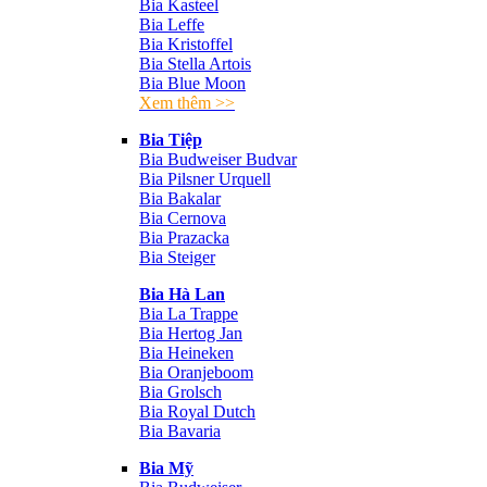
Bia Kasteel
Bia Leffe
Bia Kristoffel
Bia Stella Artois
Bia Blue Moon
Xem thêm >>
Bia Tiệp
Bia Budweiser Budvar
Bia Pilsner Urquell
Bia Bakalar
Bia Cernova
Bia Prazacka
Bia Steiger
Bia Hà Lan
Bia La Trappe
Bia Hertog Jan
Bia Heineken
Bia Oranjeboom
Bia Grolsch
Bia Royal Dutch
Bia Bavaria
Bia Mỹ