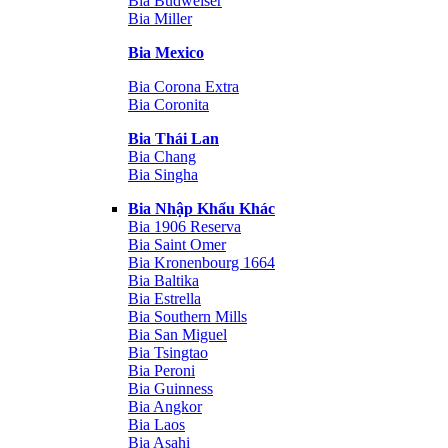
Bia Budweiser
Bia Miller
Bia Mexico
Bia Corona Extra
Bia Coronita
Bia Thái Lan
Bia Chang
Bia Singha
Bia Nhập Khẩu Khác
Bia 1906 Reserva
Bia Saint Omer
Bia Kronenbourg 1664
Bia Baltika
Bia Estrella
Bia Southern Mills
Bia San Miguel
Bia Tsingtao
Bia Peroni
Bia Guinness
Bia Angkor
Bia Laos
Bia Asahi