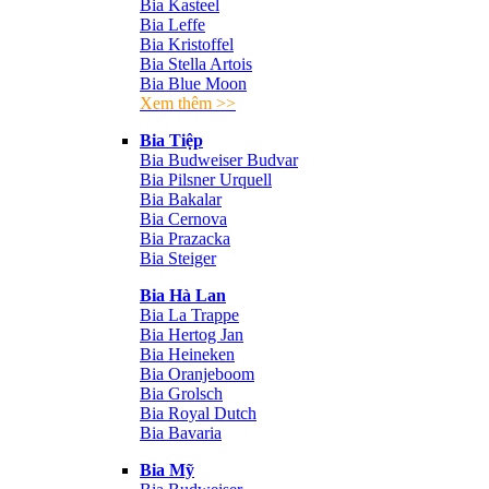
Bia Kasteel
Bia Leffe
Bia Kristoffel
Bia Stella Artois
Bia Blue Moon
Xem thêm >>
Bia Tiệp
Bia Budweiser Budvar
Bia Pilsner Urquell
Bia Bakalar
Bia Cernova
Bia Prazacka
Bia Steiger
Bia Hà Lan
Bia La Trappe
Bia Hertog Jan
Bia Heineken
Bia Oranjeboom
Bia Grolsch
Bia Royal Dutch
Bia Bavaria
Bia Mỹ