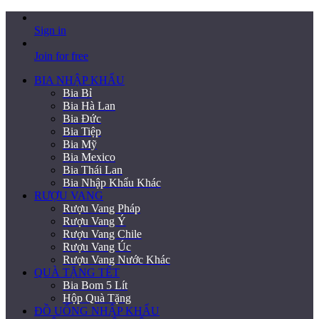
Sign in
Join for free
BIA NHẬP KHẨU
Bia Bỉ
Bia Hà Lan
Bia Đức
Bia Tiệp
Bia Mỹ
Bia Mexico
Bia Thái Lan
Bia Nhập Khẩu Khác
RƯỢU VANG
Rượu Vang Pháp
Rượu Vang Ý
Rượu Vang Chile
Rượu Vang Úc
Rượu Vang Nước Khác
QUÀ TẶNG TẾT
Bia Bom 5 Lít
Hộp Quà Tặng
ĐỒ UỐNG NHẬP KHẨU