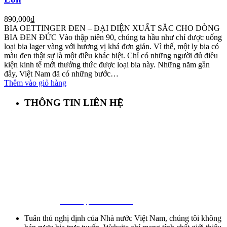
890,000
₫
BIA OETTINGER ĐEN – ĐẠI DIỆN XUẤT SẮC CHO DÒNG
BIA ĐEN ĐỨC Vào thập niên 90, chúng ta hầu như chỉ được uống
loại bia lager vàng với hương vị khá đơn giản. Vì thế, một ly bia có
màu đen thật sự là một điều khác biệt. Chỉ có những người đủ điều
kiện kinh tế mới thưởng thức được loại bia này. Những năm gần
đây, Việt Nam đã có những bước…
Thêm vào giỏ hàng
THÔNG TIN LIÊN HỆ
First Beer – Bia Nhập Khẩu Giá Sỉ
Địa chỉ: 127/18 Ba Vân, P. 14, Tân Bình, Tp. HCM
Hotline:
0941 64 94 94
–
0838 09 12 86
Facebook:
Bia Nhập Khẩu Giá Sỉ
Tuân thủ nghị định của Nhà nước Việt Nam, chúng tôi không