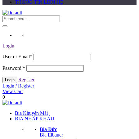
THÔNG TIN LIÊN HỆ
Login
User or Email
*
Password
*
Register
Login / Register
View Cart
0
Bia Khuyến Mãi
BIA NHẬP KHẨU
Bia Đức
Bia Eibauer