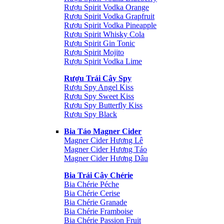
Rượu Spirit Vodka Orange
Rượu Spirit Vodka Grapfruit
Rượu Spirit Vodka Pineapple
Rượu Spirit Whisky Cola
Rượu Spirit Gin Tonic
Rượu Spirit Mojito
Rượu Spirit Vodka Lime
Rượu Trái Cây Spy
Rượu Spy Angel Kiss
Rượu Spy Sweet Kiss
Rượu Spy Butterfly Kiss
Rượu Spy Black
Bia Táo Magner Cider
Magner Cider Hương Lê
Magner Cider Hương Táo
Magner Cider Hương Dâu
Bia Trái Cây Chérie
Bia Chérie Péche
Bia Chérie Cerise
Bia Chérie Granade
Bia Chérie Framboise
Bia Chérie Passion Fruit