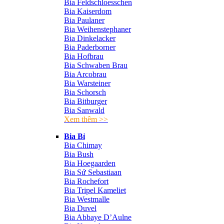
Bia Feldschloesschen
Bia Kaiserdom
Bia Paulaner
Bia Weihenstephaner
Bia Dinkelacker
Bia Paderborner
Bia Hofbrau
Bia Schwaben Brau
Bia Arcobrau
Bia Warsteiner
Bia Schorsch
Bia Bitburger
Bia Sanwald
Xem thêm >>
Bia Bỉ
Bia Chimay
Bia Bush
Bia Hoegaarden
Bia Sứ Sebastiaan
Bia Rochefort
Bia Tripel Kameliet
Bia Westmalle
Bia Duvel
Bia Abbaye D’Aulne