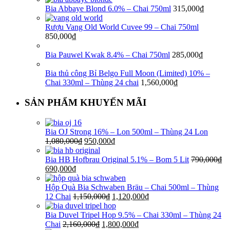
Bia Abbaye Blond 6.0% – Chai 750ml
315,000
₫
Rượu Vang Old World Cuvee 99 – Chai 750ml
850,000
₫
Bia Pauwel Kwak 8.4% – Chai 750ml
285,000
₫
Bia thủ công Bỉ Belgo Full Moon (Limited) 10% –
Chai 330ml – Thùng 24 chai
1,560,000
₫
SẢN PHẨM KHUYẾN MÃI
Bia OJ Strong 16% – Lon 500ml – Thùng 24 Lon
1,080,000
₫
950,000
₫
Bia HB Hofbrau Original 5.1% – Bom 5 Lit
790,000
₫
690,000
₫
Hộp Quà Bia Schwaben Bräu – Chai 500ml – Thùng
12 Chai
1,150,000
₫
1,120,000
₫
Bia Duvel Tripel Hop 9.5% – Chai 330ml – Thùng 24
Chai
2,160,000
₫
1,800,000
₫