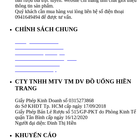
bán rượu bia trực tuyến. Website chỉ mang tính chất giới thiệu
thông tin sản phẩm.
Quý khách cần mua hàng vui lòng liên hệ số điện thoại
0941649494 để được tư vấn.
CHÍNH SÁCH CHUNG
Hướng Dẫn Mua Hàng
Chính Sách Thanh Toán
Chính Sách Vận Chuyển
Chính Sách Đổi Trả Hàng Hoá
Chính Sách Bảo Hành
Chính Sách Bảo Mật
CTY TNHH MTV TM DV ĐỒ UỐNG HIỀN
TRANG
Giấy Phép Kinh Doanh số 0315273868
do Sở KHĐT Tp. HCM cấp ngày 17/09/2018
Giấy Phép Bán Lẻ Rượu số 515/GP-PKT do Phòng Kinh Tế
quận Tân Bình cấp ngày 16/12/2020
Người đại diện: Đinh Thị Hiền
KHUYẾN CÁO