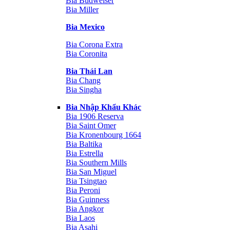
Bia Budweiser
Bia Miller
Bia Mexico
Bia Corona Extra
Bia Coronita
Bia Thái Lan
Bia Chang
Bia Singha
Bia Nhập Khẩu Khác
Bia 1906 Reserva
Bia Saint Omer
Bia Kronenbourg 1664
Bia Baltika
Bia Estrella
Bia Southern Mills
Bia San Miguel
Bia Tsingtao
Bia Peroni
Bia Guinness
Bia Angkor
Bia Laos
Bia Asahi