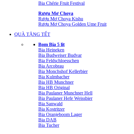
Bia Chérie Fruit Festival
Rượu Mơ Choya
Rượu Mơ Choya Kishu
Rượu Mơ Choya Golden Ume Fruit
QUÀ TẶNG TẾT
Bom Bia 5 lit
Bia Heineken
Bia Budweiser Budvar
Bia Feldschloesschen
Bia Arcobrau
Bia Monchshof Kellerbier
Bia Kulmbacher
Bia HB Munchner
Bia HB Original
Bia Paulaner Munchner Hell
Bia Paulaner Hefe Weissbier
Bia Sanwald
Bia Kostritzer
Bia Oranjeboom Lager
Bia DAB
Bia Tucher