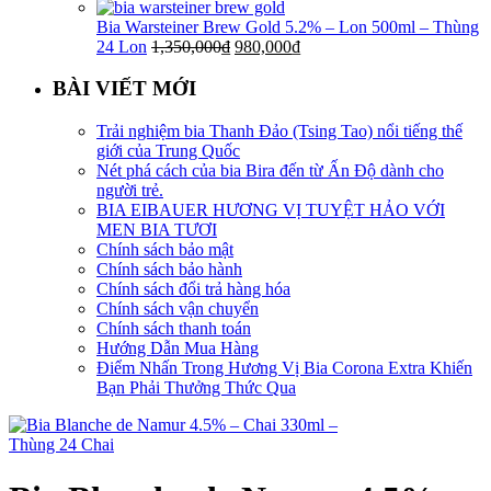
Bia Warsteiner Brew Gold 5.2% – Lon 500ml – Thùng
24 Lon
1,350,000
₫
980,000
₫
BÀI VIẾT MỚI
Trải nghiệm bia Thanh Đảo (Tsing Tao) nổi tiếng thế
giới của Trung Quốc
Nét phá cách của bia Bira đến từ Ấn Độ dành cho
người trẻ.
BIA EIBAUER HƯƠNG VỊ TUYỆT HẢO VỚI
MEN BIA TƯƠI
Chính sách bảo mật
Chính sách bảo hành
Chính sách đổi trả hàng hóa
Chính sách vận chuyển
Chính sách thanh toán
Hướng Dẫn Mua Hàng
Điểm Nhấn Trong Hương Vị Bia Corona Extra Khiến
Bạn Phải Thưởng Thức Qua