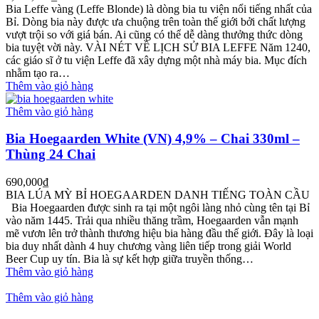
Bia Leffe vàng (Leffe Blonde) là dòng bia tu viện nổi tiếng nhất của
Bỉ. Dòng bia này được ưa chuộng trên toàn thế giới bởi chất lượng
vượt trội so với giá bán. Ai cũng có thể dễ dàng thưởng thức dòng
bia tuyệt vời này. VÀI NÉT VỀ LỊCH SỬ BIA LEFFE Năm 1240,
các giáo sĩ ở tu viện Leffe đã xây dựng một nhà máy bia. Mục đích
nhằm tạo ra…
Thêm vào giỏ hàng
Thêm vào giỏ hàng
Bia Hoegaarden White (VN) 4,9% – Chai 330ml –
Thùng 24 Chai
690,000
₫
BIA LÚA MỲ BỈ HOEGAARDEN DANH TIẾNG TOÀN CẦU
Bia Hoegaarden được sinh ra tại một ngôi làng nhỏ cùng tên tại Bỉ
vào năm 1445. Trải qua nhiều thăng trầm, Hoegaarden vẫn mạnh
mẽ vươn lên trở thành thương hiệu bia hàng đầu thế giới. Đây là loại
bia duy nhất dành 4 huy chương vàng liên tiếp trong giải World
Beer Cup uy tín. Bia là sự kết hợp giữa truyền thống…
Thêm vào giỏ hàng
Thêm vào giỏ hàng