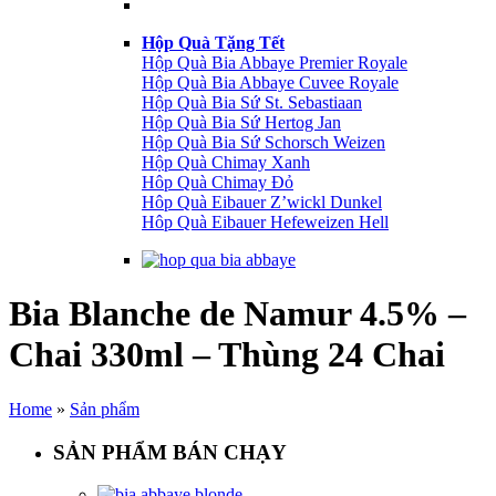
Hộp Quà Tặng Tết
Hộp Quà Bia Abbaye Premier Royale
Hộp Quà Bia Abbaye Cuvee Royale
Hộp Quà Bia Sứ St. Sebastiaan
Hộp Quà Bia Sứ Hertog Jan
Hộp Quà Bia Sứ Schorsch Weizen
Hộp Quà Chimay Xanh
Hôp Quà Chimay Đỏ
Hôp Quà Eibauer Z’wickl Dunkel
Hôp Quà Eibauer Hefeweizen Hell
Bia Blanche de Namur 4.5% –
Chai 330ml – Thùng 24 Chai
Home
»
Sản phẩm
SẢN PHẨM BÁN CHẠY