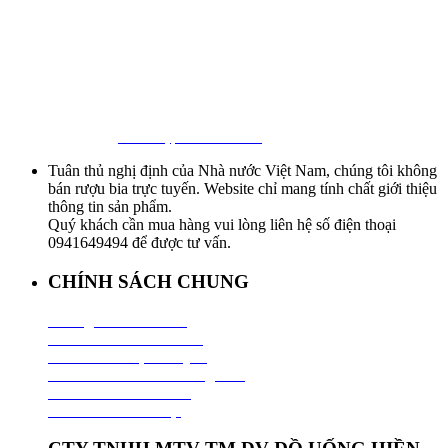
First Beer – Bia Nhập Khẩu Giá Sỉ
Địa chỉ: 127/18 Ba Vân, P. 14, Tân Bình, Tp. HCM
Hotline:
0941 64 94 94
–
0838 09 12 86
Facebook:
Bia Nhập Khẩu Giá Sỉ
Tuân thủ nghị định của Nhà nước Việt Nam, chúng tôi không
bán rượu bia trực tuyến. Website chỉ mang tính chất giới thiệu
thông tin sản phẩm.
Quý khách cần mua hàng vui lòng liên hệ số điện thoại
0941649494 để được tư vấn.
CHÍNH SÁCH CHUNG
Hướng Dẫn Mua Hàng
Chính Sách Thanh Toán
Chính Sách Vận Chuyển
Chính Sách Đổi Trả Hàng Hoá
Chính Sách Bảo Hành
Chính Sách Bảo Mật