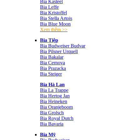
Bia Kasteel
Bia Leffe
Bia Kristoffel
Bia Stella Artois
Bia Blue Moon
Xem thêm >>
Bia Tiệp
Bia Budweiser Budvar
Bia Pilsner Urquell
Bia Bakalar
Bia Cernova
Bia Prazacka
Bia Steiger
Bia Hà Lan
Bia La Trappe
Bia Hertog Jan
Bia Heineken
Bia Oranjeboom
Bia Grolsch
Bia Royal Dutch
Bia Bavaria
Bia Mỹ