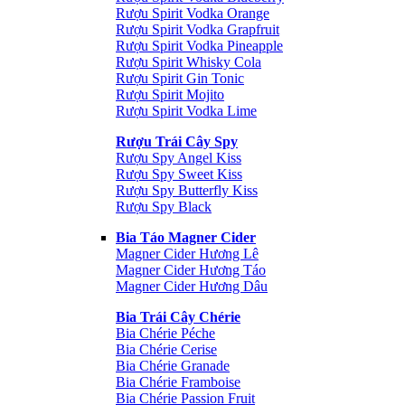
Rượu Spirit Vodka Orange
Rượu Spirit Vodka Grapfruit
Rượu Spirit Vodka Pineapple
Rượu Spirit Whisky Cola
Rượu Spirit Gin Tonic
Rượu Spirit Mojito
Rượu Spirit Vodka Lime
Rượu Trái Cây Spy
Rượu Spy Angel Kiss
Rượu Spy Sweet Kiss
Rượu Spy Butterfly Kiss
Rượu Spy Black
Bia Táo Magner Cider
Magner Cider Hương Lê
Magner Cider Hương Táo
Magner Cider Hương Dâu
Bia Trái Cây Chérie
Bia Chérie Péche
Bia Chérie Cerise
Bia Chérie Granade
Bia Chérie Framboise
Bia Chérie Passion Fruit