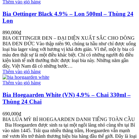
Thêm vào giỏ hàng
Bia Oettinger Black 4.9% – Lon 500ml – Thùng 24
Lon
890,000
₫
BIA OETTINGER ĐEN – ĐẠI DIỆN XUẤT SẮC CHO DÒNG
BIA ĐEN ĐỨC Vào thập niên 90, chúng ta hầu như chỉ được uống
loại bia lager vàng với hương vị khá đơn giản. Vì thế, một ly bia có
màu đen thật sự là một điều khác biệt. Chỉ có những người đủ điều
kiện kinh tế mới thưởng thức được loại bia này. Những năm gần
đây, Việt Nam đã có những bước…
Thêm vào giỏ hàng
Thêm vào giỏ hàng
Bia Hoegaarden White (VN) 4,9% – Chai 330ml –
Thùng 24 Chai
690,000
₫
BIA LÚA MỲ BỈ HOEGAARDEN DANH TIẾNG TOÀN CẦU
Bia Hoegaarden được sinh ra tại một ngôi làng nhỏ cùng tên tại Bỉ
vào năm 1445. Trải qua nhiều thăng trầm, Hoegaarden vẫn mạnh
mẽ vươn lên trở thành thương hiệu bia hàng đầu thế giới. Đây là loại