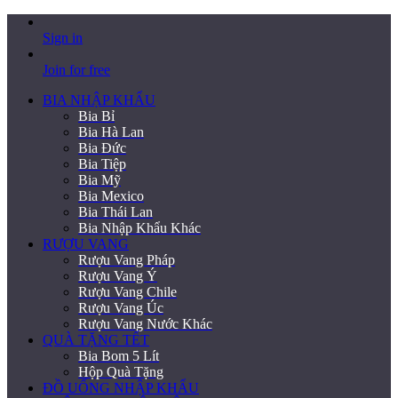
Sign in
Join for free
BIA NHẬP KHẨU
Bia Bỉ
Bia Hà Lan
Bia Đức
Bia Tiệp
Bia Mỹ
Bia Mexico
Bia Thái Lan
Bia Nhập Khẩu Khác
RƯỢU VANG
Rượu Vang Pháp
Rượu Vang Ý
Rượu Vang Chile
Rượu Vang Úc
Rượu Vang Nước Khác
QUÀ TẶNG TẾT
Bia Bom 5 Lít
Hộp Quà Tặng
ĐỒ UỐNG NHẬP KHẨU