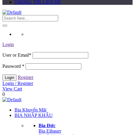
THÔNG TIN LIÊN HỆ
Login
User or Email
*
Password
*
Register
Login / Register
View Cart
0
Bia Khuyến Mãi
BIA NHẬP KHẨU
Bia Đức
Bia Eibauer