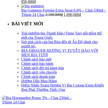
950,000
₫
Bia Guinness Foreign Extra Stout 6.8% – Chai 330ml –
Thùng 24 Chai
2,160,000
₫
1,690,000
₫
BÀI VIẾT MỚI
Trải nghiệm bia Thanh Đảo (Tsing Tao) nổi tiếng thế
giới của Trung Quốc
Nét phá cách của bia Bira đến từ Ấn Độ dành cho
người trẻ.
BIA EIBAUER HƯƠNG VỊ TUYỆT HẢO VỚI
MEN BIA TƯƠI
Chính sách bảo mật
Chính sách bảo hành
Chính sách đổi trả hàng hóa
Chính sách vận chuyển
Chính sách thanh toán
Hướng Dẫn Mua Hàng
Điểm Nhấn Trong Hương Vị Bia Corona Extra Khiến
Bạn Phải Thưởng Thức Qua