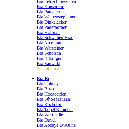
Bia Feldschloesschen
Bia Kaiserdom
Bia Paulaner
Bia Weihenstephaner
Bia Dinkelacker
Bia Paderborner
Bia Hofbrau
Bia Schwaben Brau
Bia Arcobrau
Bia Warsteiner
Bia Schorsch
Bia Bitburger
Bia Sanwald
Xem thêm >>
Bia Bỉ
Bia Chimay
Bia Bush
Bia Hoegaarden
Bia Sứ Sebastiaan
Bia Rochefort
Bia Tripel Kameliet
Bia Westmalle
Bia Duvel
Bia Abbaye D’Aulne