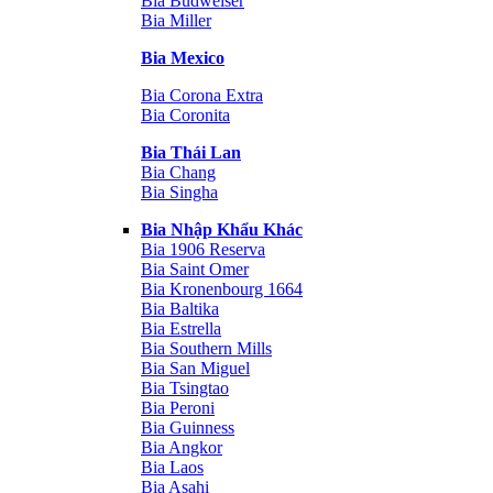
Bia Budweiser
Bia Miller
Bia Mexico
Bia Corona Extra
Bia Coronita
Bia Thái Lan
Bia Chang
Bia Singha
Bia Nhập Khẩu Khác
Bia 1906 Reserva
Bia Saint Omer
Bia Kronenbourg 1664
Bia Baltika
Bia Estrella
Bia Southern Mills
Bia San Miguel
Bia Tsingtao
Bia Peroni
Bia Guinness
Bia Angkor
Bia Laos
Bia Asahi