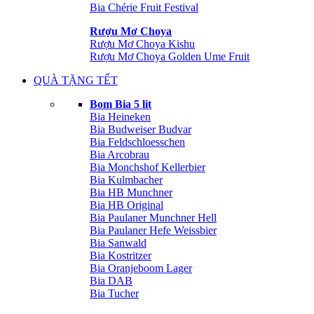
Bia Chérie Fruit Festival
Rượu Mơ Choya
Rượu Mơ Choya Kishu
Rượu Mơ Choya Golden Ume Fruit
QUÀ TẶNG TẾT
Bom Bia 5 lit
Bia Heineken
Bia Budweiser Budvar
Bia Feldschloesschen
Bia Arcobrau
Bia Monchshof Kellerbier
Bia Kulmbacher
Bia HB Munchner
Bia HB Original
Bia Paulaner Munchner Hell
Bia Paulaner Hefe Weissbier
Bia Sanwald
Bia Kostritzer
Bia Oranjeboom Lager
Bia DAB
Bia Tucher