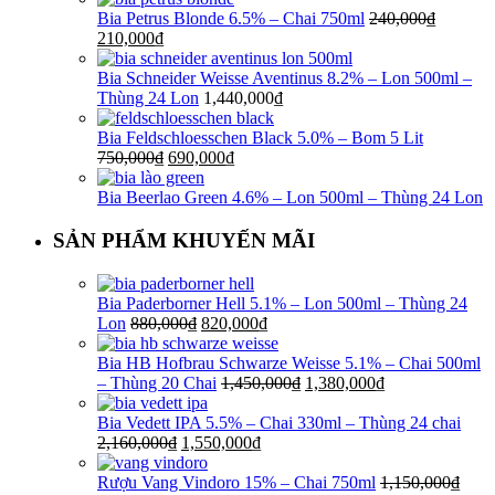
Bia Petrus Blonde 6.5% – Chai 750ml
240,000
₫
210,000
₫
Bia Schneider Weisse Aventinus 8.2% – Lon 500ml –
Thùng 24 Lon
1,440,000
₫
Bia Feldschloesschen Black 5.0% – Bom 5 Lit
750,000
₫
690,000
₫
Bia Beerlao Green 4.6% – Lon 500ml – Thùng 24 Lon
SẢN PHẨM KHUYẾN MÃI
Bia Paderborner Hell 5.1% – Lon 500ml – Thùng 24
Lon
880,000
₫
820,000
₫
Bia HB Hofbrau Schwarze Weisse 5.1% – Chai 500ml
– Thùng 20 Chai
1,450,000
₫
1,380,000
₫
Bia Vedett IPA 5.5% – Chai 330ml – Thùng 24 chai
2,160,000
₫
1,550,000
₫
Rượu Vang Vindoro 15% – Chai 750ml
1,150,000
₫