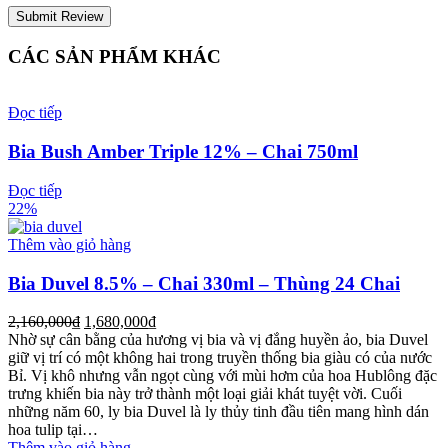
CÁC SẢN PHẨM KHÁC
Đọc tiếp
Bia Bush Amber Triple 12% – Chai 750ml
Đọc tiếp
22%
Thêm vào giỏ hàng
Bia Duvel 8.5% – Chai 330ml – Thùng 24 Chai
2,160,000
₫
1,680,000
₫
Nhờ sự cân bằng của hương vị bia và vị đắng huyền ảo, bia Duvel
giữ vị trí có một không hai trong truyền thống bia giàu có của nước
Bỉ. Vị khô nhưng vẫn ngọt cùng với mùi hơm của hoa Hublông đặc
trưng khiến bia này trở thành một loại giải khát tuyệt vời. Cuối
những năm 60, ly bia Duvel là ly thủy tinh đầu tiên mang hình dán
hoa tulip tại…
Thêm vào giỏ hàng