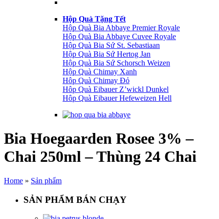
Hộp Quà Tặng Tết
Hộp Quà Bia Abbaye Premier Royale
Hộp Quà Bia Abbaye Cuvee Royale
Hộp Quà Bia Sứ St. Sebastiaan
Hộp Quà Bia Sứ Hertog Jan
Hộp Quà Bia Sứ Schorsch Weizen
Hộp Quà Chimay Xanh
Hôp Quà Chimay Đỏ
Hôp Quà Eibauer Z’wickl Dunkel
Hôp Quà Eibauer Hefeweizen Hell
Bia Hoegaarden Rosee 3% –
Chai 250ml – Thùng 24 Chai
Home
»
Sản phẩm
SẢN PHẨM BÁN CHẠY