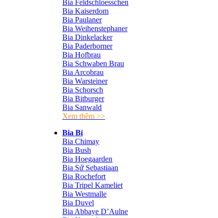
Bia Feldschloesschen
Bia Kaiserdom
Bia Paulaner
Bia Weihenstephaner
Bia Dinkelacker
Bia Paderborner
Bia Hofbrau
Bia Schwaben Brau
Bia Arcobrau
Bia Warsteiner
Bia Schorsch
Bia Bitburger
Bia Sanwald
Xem thêm >>
Bia Bỉ
Bia Chimay
Bia Bush
Bia Hoegaarden
Bia Sứ Sebastiaan
Bia Rochefort
Bia Tripel Kameliet
Bia Westmalle
Bia Duvel
Bia Abbaye D’Aulne