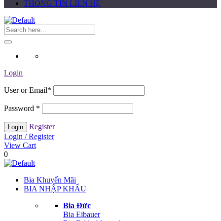
THÔNG TIN LIÊN HỆ
Login
User or Email
*
Password
*
Register
Login / Register
View Cart
0
Bia Khuyến Mãi
BIA NHẬP KHẨU
Bia Đức
Bia Eibauer