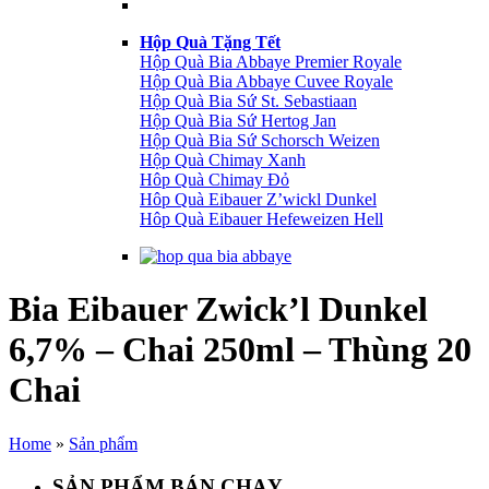
Hộp Quà Tặng Tết
Hộp Quà Bia Abbaye Premier Royale
Hộp Quà Bia Abbaye Cuvee Royale
Hộp Quà Bia Sứ St. Sebastiaan
Hộp Quà Bia Sứ Hertog Jan
Hộp Quà Bia Sứ Schorsch Weizen
Hộp Quà Chimay Xanh
Hôp Quà Chimay Đỏ
Hôp Quà Eibauer Z’wickl Dunkel
Hôp Quà Eibauer Hefeweizen Hell
Bia Eibauer Zwick’l Dunkel
6,7% – Chai 250ml – Thùng 20
Chai
Home
»
Sản phẩm
SẢN PHẨM BÁN CHẠY