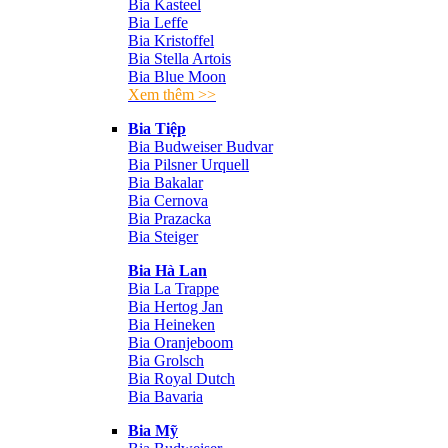
Bia Kasteel
Bia Leffe
Bia Kristoffel
Bia Stella Artois
Bia Blue Moon
Xem thêm >>
Bia Tiệp
Bia Budweiser Budvar
Bia Pilsner Urquell
Bia Bakalar
Bia Cernova
Bia Prazacka
Bia Steiger
Bia Hà Lan
Bia La Trappe
Bia Hertog Jan
Bia Heineken
Bia Oranjeboom
Bia Grolsch
Bia Royal Dutch
Bia Bavaria
Bia Mỹ