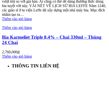
vượt trội so với giá bán. Ai cũng có thể dễ dàng thưởng thức dòng
bia tuyệt vời này. VÀI NÉT VỀ LỊCH SỬ BIA LEFFE Năm 1240,
các giáo sĩ ở tu viện Leffe đã xây dựng một nhà máy bia. Mục đích
nhằm tạo ra…
Thêm vào giỏ hàng
Thêm vào giỏ hàng
Bia Karmeliet Triple 8,4% – Chai 330ml – Thùng
24 Chai
2,760,000
₫
Thêm vào giỏ hàng
THÔNG TIN LIÊN HỆ
First Beer – Bia Nhập Khẩu Giá Sỉ
Địa chỉ: 127/18 Ba Vân, P. 14, Tân Bình, Tp. HCM
Hotline:
0941 64 94 94
–
0838 09 12 86