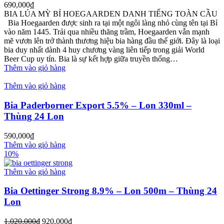
690,000
₫
BIA LÚA MỲ BỈ HOEGAARDEN DANH TIẾNG TOÀN CẦU
Bia Hoegaarden được sinh ra tại một ngôi làng nhỏ cùng tên tại Bỉ
vào năm 1445. Trải qua nhiều thăng trầm, Hoegaarden vẫn mạnh
mẽ vươn lên trở thành thương hiệu bia hàng đầu thế giới. Đây là loại
bia duy nhất dành 4 huy chương vàng liên tiếp trong giải World
Beer Cup uy tín. Bia là sự kết hợp giữa truyền thống…
Thêm vào giỏ hàng
Thêm vào giỏ hàng
Bia Paderborner Export 5.5% – Lon 330ml –
Thùng 24 Lon
590,000
₫
Thêm vào giỏ hàng
10%
Thêm vào giỏ hàng
Bia Oettinger Strong 8.9% – Lon 500m – Thùng 24
Lon
1,020,000
₫
920,000
₫