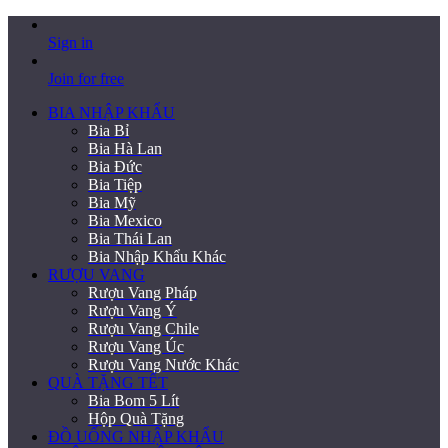
Sign in
Join for free
BIA NHẬP KHẨU
Bia Bỉ
Bia Hà Lan
Bia Đức
Bia Tiệp
Bia Mỹ
Bia Mexico
Bia Thái Lan
Bia Nhập Khẩu Khác
RƯỢU VANG
Rượu Vang Pháp
Rượu Vang Ý
Rượu Vang Chile
Rượu Vang Úc
Rượu Vang Nước Khác
QUÀ TẶNG TẾT
Bia Bom 5 Lít
Hộp Quà Tặng
ĐỒ UỐNG NHẬP KHẨU