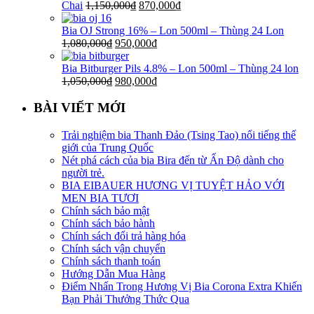
Chai
1,150,000
₫
870,000
₫
Bia OJ Strong 16% – Lon 500ml – Thùng 24 Lon
1,080,000
₫
950,000
₫
Bia Bitburger Pils 4.8% – Lon 500ml – Thùng 24 lon
1,050,000
₫
980,000
₫
BÀI VIẾT MỚI
Trải nghiệm bia Thanh Đảo (Tsing Tao) nổi tiếng thế
giới của Trung Quốc
Nét phá cách của bia Bira đến từ Ấn Độ dành cho
người trẻ.
BIA EIBAUER HƯƠNG VỊ TUYỆT HẢO VỚI
MEN BIA TƯƠI
Chính sách bảo mật
Chính sách bảo hành
Chính sách đổi trả hàng hóa
Chính sách vận chuyển
Chính sách thanh toán
Hướng Dẫn Mua Hàng
Điểm Nhấn Trong Hương Vị Bia Corona Extra Khiến
Bạn Phải Thưởng Thức Qua