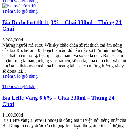
Thêm vào giỏ hàng
Thêm vào giỏ hàng
Bia Rochefort 10 11,3% – Chai 330ml – Thùng 24
Chai
3,288,000
₫
Những người mê rượu Whisky chắc chắn sẽ rất thích cái ấm nóng
của bia Rochefort 10. Loại bia màu đỏ nâu này sở hữu mùi hương
của hạt lúa mì rang, hoa quả, quả hạnh và sô cô la đen. Bạn sẽ cảm
nhận trong khoang miệng vị caramen, sô cô la, hoa quả chín và chút
hương vị thảo mộc mà hoa bia mang lại. Tất cả những hương vị ấy
sẽ đọng lại…
Thêm vào giỏ hàng
Thêm vào giỏ hàng
Bia Leffe Vàng 6,6% – Chai 330ml – Thùng 24
Chai
1,100,000
₫
Bia Leffe vàng (Leffe Blonde) là dòng bia tu viện nổi tiếng nhất của
Bỉ. Dòng bia này được ưa chuộng trên toàn thế giới bởi chất lượng