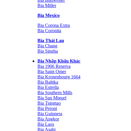
Bia Budweiser
Bia Miller
Bia Mexico
Bia Corona Extra
Bia Coronita
Bia Thái Lan
Bia Chang
Bia Singha
Bia Nhập Khẩu Khác
Bia 1906 Reserva
Bia Saint Omer
Bia Kronenbourg 1664
Bia Baltika
Bia Estrella
Bia Southern Mills
Bia San Miguel
Bia Tsingtao
Bia Peroni
Bia Guinness
Bia Angkor
Bia Laos
Bia Asahi