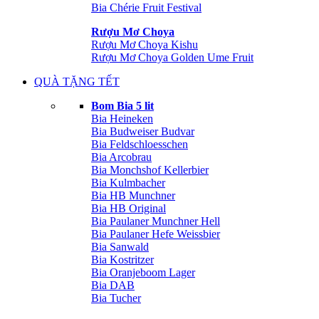
Bia Chérie Fruit Festival
Rượu Mơ Choya
Rượu Mơ Choya Kishu
Rượu Mơ Choya Golden Ume Fruit
QUÀ TẶNG TẾT
Bom Bia 5 lit
Bia Heineken
Bia Budweiser Budvar
Bia Feldschloesschen
Bia Arcobrau
Bia Monchshof Kellerbier
Bia Kulmbacher
Bia HB Munchner
Bia HB Original
Bia Paulaner Munchner Hell
Bia Paulaner Hefe Weissbier
Bia Sanwald
Bia Kostritzer
Bia Oranjeboom Lager
Bia DAB
Bia Tucher