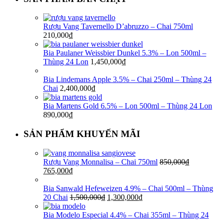
Rượu Vang Tavernello D’abruzzo – Chai 750ml
210,000
₫
Bia Paulaner Weissbier Dunkel 5.3% – Lon 500ml –
Thùng 24 Lon
1,450,000
₫
Bia Lindemans Apple 3.5% – Chai 250ml – Thùng 24
Chai
2,400,000
₫
Bia Martens Gold 6.5% – Lon 500ml – Thùng 24 Lon
890,000
₫
SẢN PHẨM KHUYẾN MÃI
Rượu Vang Monnalisa – Chai 750ml
850,000
₫
765,000
₫
Bia Sanwald Hefeweizen 4.9% – Chai 500ml – Thùng
20 Chai
1,500,000
₫
1,300,000
₫
Bia Modelo Especial 4.4% – Chai 355ml – Thùng 24