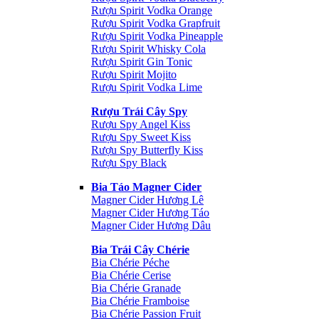
Rượu Spirit Vodka Orange
Rượu Spirit Vodka Grapfruit
Rượu Spirit Vodka Pineapple
Rượu Spirit Whisky Cola
Rượu Spirit Gin Tonic
Rượu Spirit Mojito
Rượu Spirit Vodka Lime
Rượu Trái Cây Spy
Rượu Spy Angel Kiss
Rượu Spy Sweet Kiss
Rượu Spy Butterfly Kiss
Rượu Spy Black
Bia Táo Magner Cider
Magner Cider Hương Lê
Magner Cider Hương Táo
Magner Cider Hương Dâu
Bia Trái Cây Chérie
Bia Chérie Péche
Bia Chérie Cerise
Bia Chérie Granade
Bia Chérie Framboise
Bia Chérie Passion Fruit