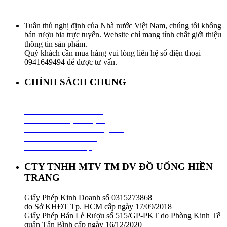
Facebook:
Bia Nhập Khẩu Giá Sỉ
Tuân thủ nghị định của Nhà nước Việt Nam, chúng tôi không
bán rượu bia trực tuyến. Website chỉ mang tính chất giới thiệu
thông tin sản phẩm.
Quý khách cần mua hàng vui lòng liên hệ số điện thoại
0941649494 để được tư vấn.
CHÍNH SÁCH CHUNG
Hướng Dẫn Mua Hàng
Chính Sách Thanh Toán
Chính Sách Vận Chuyển
Chính Sách Đổi Trả Hàng Hoá
Chính Sách Bảo Hành
Chính Sách Bảo Mật
CTY TNHH MTV TM DV ĐỒ UỐNG HIỀN
TRANG
Giấy Phép Kinh Doanh số 0315273868
do Sở KHĐT Tp. HCM cấp ngày 17/09/2018
Giấy Phép Bán Lẻ Rượu số 515/GP-PKT do Phòng Kinh Tế
quận Tân Bình cấp ngày 16/12/2020