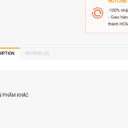
HOTLINE:
-100% nhậ
- Giao hàn
thành HC
RIPTION
REVIEWS (0)
N PHẨM KHÁC