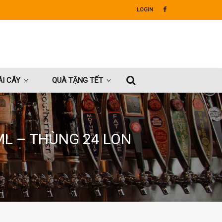
LOGIN
I CÂY
QUÀ TẶNG TẾT
ML – THÙNG 24 LON