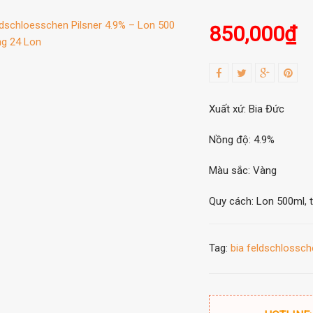
850,000
₫
Xuất xứ: Bia Đức
Nồng độ: 4.9%
Màu sắc: Vàng
Quy cách: Lon 500ml, 
Tag:
bia feldschlossc