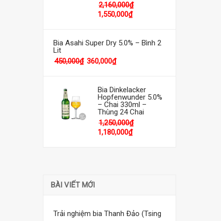
2,160,000
₫
1,550,000
₫
Bia Asahi Super Dry 5.0% – Bình 2
Lit
450,000
₫
360,000
₫
Bia Dinkelacker
Hopfenwunder 5.0%
– Chai 330ml –
Thùng 24 Chai
1,250,000
₫
1,180,000
₫
BÀI VIẾT MỚI
Trải nghiệm bia Thanh Đảo (Tsing