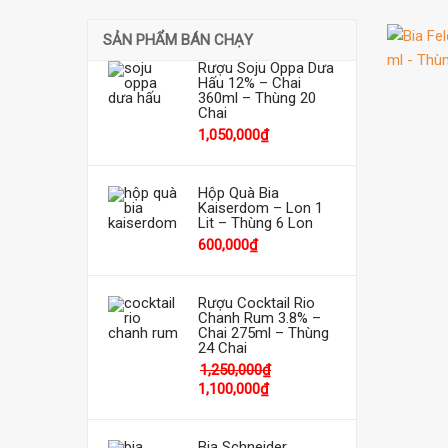
SẢN PHẨM BÁN CHẠY
Rượu Soju Oppa Dưa
Hấu 12% – Chai
360ml – Thùng 20
Chai
1,050,000
₫
Hộp Quà Bia
Kaiserdom – Lon 1
Lit – Thùng 6 Lon
600,000
₫
Rượu Cocktail Rio
Chanh Rum 3.8% –
Chai 275ml – Thùng
24 Chai
1,250,000
₫
1,100,000
₫
Bia Schneider