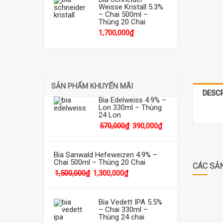
Weisse Kristall 5.3%
– Chai 500ml –
Thùng 20 Chai
1,700,000
₫
SẢN PHẨM KHUYẾN MÃI
DESC
Bia Edelweiss 4.9% –
Lon 330ml – Thùng
24 Lon
570,000
₫
390,000
₫
Bia Sanwald Hefeweizen 4.9% –
Chai 500ml – Thùng 20 Chai
CÁC SẢ
1,500,000
₫
1,300,000
₫
Bia Vedett IPA 5.5%
– Chai 330ml –
Thùng 24 chai