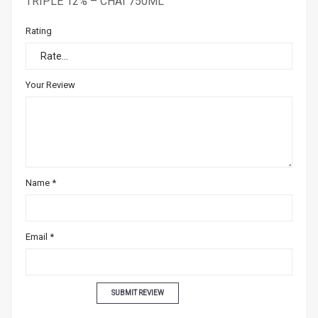
TRIPLE 12% – CHAI 750ML”
Rating
Your Review
Name
*
Email
*