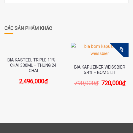
CÁC SẢN PHẨM KHÁC
9%
BIA KASTEEL TRIPLE 11% –
CHAI 330ML – THÙNG 24
BIA KAPUZINER WEISSBIER
CHAI
5.4% – BOM 5 LIT
2,496,000
₫
790,000
₫
720,000
₫