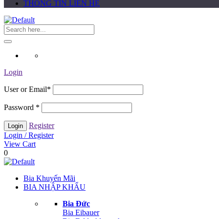
THÔNG TIN LIÊN HỆ
Login
User or Email
*
Password
*
Register
Login / Register
View Cart
0
Bia Khuyến Mãi
BIA NHẬP KHẨU
Bia Đức
Bia Eibauer