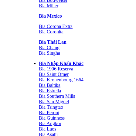
Bia Budweiser
Bia Miller
Bia Mexico
Bia Corona Extra
Bia Coronita
Bia Thái Lan
Bia Chang
Bia Singha
Bia Nhập Khẩu Khác
Bia 1906 Reserva
Bia Saint Omer
Bia Kronenbourg 1664
Bia Baltika
Bia Estrella
Bia Southern Mills
Bia San Miguel
Bia Tsingtao
Bia Peroni
Bia Guinness
Bia Angkor
Bia Laos
Bia Asahi