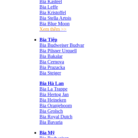
Bia Kasteel
Bia Leffe
Bia Kristoffel
Bia Stella Artois
Bia Blue Moon
Xem thêm >>
Bia Tiệp
Bia Budweiser Budvar
Bia Pilsner Urquell
Bia Bakalar
Bia Cernova
Bia Prazacka
Bia Steiger
Bia Hà Lan
Bia La Trappe
Bia Hertog Jan
Bia Heineken
Bia Oranjeboom
Bia Grolsch
Bia Royal Dutch
Bia Bavaria
Bia Mỹ