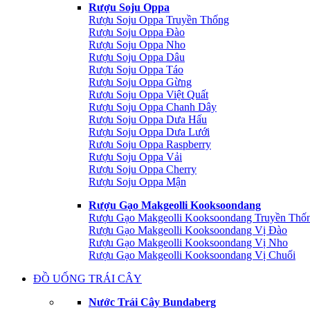
Rượu Soju Oppa
Rượu Soju Oppa Truyền Thống
Rượu Soju Oppa Đào
Rượu Soju Oppa Nho
Rượu Soju Oppa Dâu
Rượu Soju Oppa Táo
Rượu Soju Oppa Gừng
Rượu Soju Oppa Việt Quất
Rượu Soju Oppa Chanh Dây
Rượu Soju Oppa Dưa Hấu
Rượu Soju Oppa Dưa Lưới
Rượu Soju Oppa Raspberry
Rượu Soju Oppa Vải
Rượu Soju Oppa Cherry
Rượu Soju Oppa Mận
Rượu Gạo Makgeolli Kooksoondang
Rượu Gạo Makgeolli Kooksoondang Truyền Thố
Rượu Gạo Makgeolli Kooksoondang Vị Đào
Rượu Gạo Makgeolli Kooksoondang Vị Nho
Rượu Gạo Makgeolli Kooksoondang Vị Chuối
ĐỒ UỐNG TRÁI CÂY
Nước Trái Cây Bundaberg