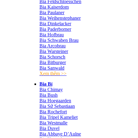
Bia Feldschloesschen
Bia Kaiserdom
Bia Paulaner
Bia Weihenstephaner
Bia Dinkelacker
Bia Paderborner
Bia Hofbrau
Bia Schwaben Brau
Bia Arcobrau
Bia Warsteiner
Bia Schorsch
Bia Bitburger
Bia Sanwald
Xem thêm >>
Bia Bỉ
Bia Chimay
Bia Bush
Bia Hoegaarden
Bia Sứ Sebastiaan
Bia Rochefort
Bia Tripel Kameliet
Bia Westmalle
Bia Duvel
Bia Abbaye D’Aulne