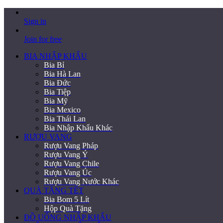
Sign in
Join for free
BIA NHẬP KHẨU
Bia Bỉ
Bia Hà Lan
Bia Đức
Bia Tiệp
Bia Mỹ
Bia Mexico
Bia Thái Lan
Bia Nhập Khẩu Khác
RƯỢU VANG
Rượu Vang Pháp
Rượu Vang Ý
Rượu Vang Chile
Rượu Vang Úc
Rượu Vang Nước Khác
QUÀ TẶNG TẾT
Bia Bom 5 Lít
Hộp Quà Tặng
ĐỒ UỐNG NHẬP KHẨU