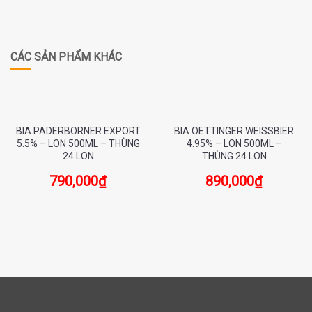
CÁC SẢN PHẨM KHÁC
BIA PADERBORNER EXPORT
BIA OETTINGER WEISSBIER
5.5% – LON 500ML – THÙNG
4.95% – LON 500ML –
24 LON
THÙNG 24 LON
790,000
₫
890,000
₫