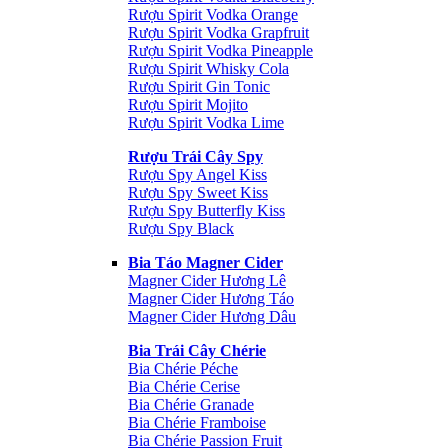
Rượu Spirit Vodka Orange
Rượu Spirit Vodka Grapfruit
Rượu Spirit Vodka Pineapple
Rượu Spirit Whisky Cola
Rượu Spirit Gin Tonic
Rượu Spirit Mojito
Rượu Spirit Vodka Lime
Rượu Trái Cây Spy
Rượu Spy Angel Kiss
Rượu Spy Sweet Kiss
Rượu Spy Butterfly Kiss
Rượu Spy Black
Bia Táo Magner Cider
Magner Cider Hương Lê
Magner Cider Hương Táo
Magner Cider Hương Dâu
Bia Trái Cây Chérie
Bia Chérie Péche
Bia Chérie Cerise
Bia Chérie Granade
Bia Chérie Framboise
Bia Chérie Passion Fruit