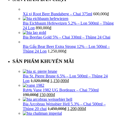
Xá xị Root Beer Bundaberg – Chai 375ml
600,000
₫
Bia Eichbaum Hefeweizen 5.2% – Lon 500ml – Thùng
24 Lon
890,000
₫
Bia Beerlao Gold 5% – Chai 330ml – Thùng 24 Chai
Bia Gấu Bear Beer Extra Strong 12% – Lon 500ml –
Thùng 24 Lon
1,250,000
₫
SẢN PHẨM KHUYẾN MÃI
Bia St. Pierre Brune 6.5% – Lon 500ml – Thùng 24
Lon
1,320,000
₫
1,150,000
₫
Rượu Vang 1982 UG Bordeaux – Chai 750ml
190,000
₫
150,000
₫
Bia Arcobrau Weissbier Hell 5.3% – Chai 500ml –
Thùng 20 chai
1,450,000
₫
1,200,000
₫