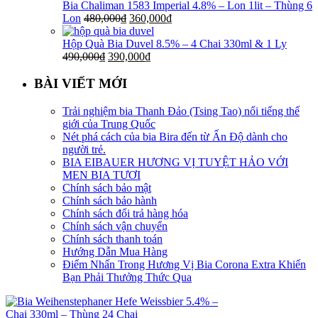
Bia Chaliman 1583 Imperial 4.8% – Lon 1lit – Thùng 6
Lon
480,000
₫
360,000
₫
Hộp Quà Bia Duvel 8.5% – 4 Chai 330ml & 1 Ly
490,000
₫
390,000
₫
BÀI VIẾT MỚI
Trải nghiệm bia Thanh Đảo (Tsing Tao) nổi tiếng thế
giới của Trung Quốc
Nét phá cách của bia Bira đến từ Ấn Độ dành cho
người trẻ.
BIA EIBAUER HƯƠNG VỊ TUYỆT HẢO VỚI
MEN BIA TƯƠI
Chính sách bảo mật
Chính sách bảo hành
Chính sách đổi trả hàng hóa
Chính sách vận chuyển
Chính sách thanh toán
Hướng Dẫn Mua Hàng
Điểm Nhấn Trong Hương Vị Bia Corona Extra Khiến
Bạn Phải Thưởng Thức Qua