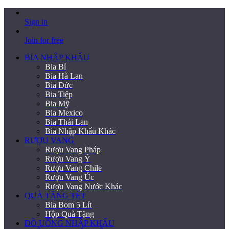
Sign in
Join for free
BIA NHẬP KHẨU
Bia Bỉ
Bia Hà Lan
Bia Đức
Bia Tiệp
Bia Mỹ
Bia Mexico
Bia Thái Lan
Bia Nhập Khẩu Khác
RƯỢU VANG
Rượu Vang Pháp
Rượu Vang Ý
Rượu Vang Chile
Rượu Vang Úc
Rượu Vang Nước Khác
QUÀ TẶNG TẾT
Bia Bom 5 Lít
Hộp Quà Tặng
ĐỒ UỐNG NHẬP KHẨU