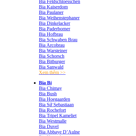
Bia Feldschloesschen
Bia Kaiserdom
Bia Paulaner
Bia Weihenstephaner
Bia Dinkelacker
Bia Paderborner
Bia Hofbrau
Bia Schwaben Brau
Bia Arcobrau
Bia Warsteiner
Bia Schorsch
Bia Bitburger
Bia Sanwald
Xem thêm >>
Bia Bỉ
Bia Chimay
Bia Bush
Bia Hoegaarden
Bia Sứ Sebastiaan
Bia Rochefort
Bia Tripel Kameliet
Bia Westmalle
Bia Duvel
Bia Abbaye D’Aulne