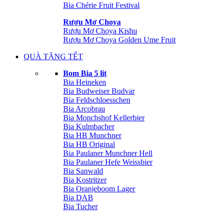
Bia Chérie Fruit Festival
Rượu Mơ Choya
Rượu Mơ Choya Kishu
Rượu Mơ Choya Golden Ume Fruit
QUÀ TẶNG TẾT
Bom Bia 5 lit
Bia Heineken
Bia Budweiser Budvar
Bia Feldschloesschen
Bia Arcobrau
Bia Monchshof Kellerbier
Bia Kulmbacher
Bia HB Munchner
Bia HB Original
Bia Paulaner Munchner Hell
Bia Paulaner Hefe Weissbier
Bia Sanwald
Bia Kostritzer
Bia Oranjeboom Lager
Bia DAB
Bia Tucher