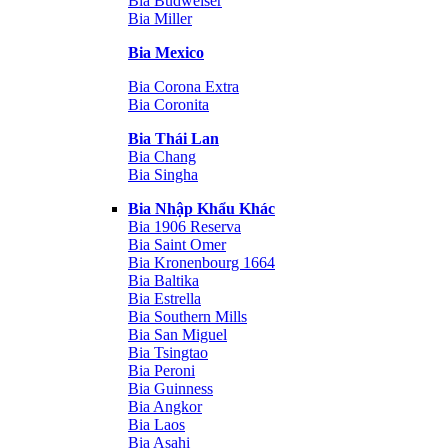
Bia Budweiser
Bia Miller
Bia Mexico
Bia Corona Extra
Bia Coronita
Bia Thái Lan
Bia Chang
Bia Singha
Bia Nhập Khẩu Khác
Bia 1906 Reserva
Bia Saint Omer
Bia Kronenbourg 1664
Bia Baltika
Bia Estrella
Bia Southern Mills
Bia San Miguel
Bia Tsingtao
Bia Peroni
Bia Guinness
Bia Angkor
Bia Laos
Bia Asahi