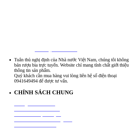
First Beer – Bia Nhập Khẩu Giá Sỉ
Địa chỉ: 127/18 Ba Vân, P. 14, Tân Bình, Tp. HCM
Hotline:
0941 64 94 94
–
0838 09 12 86
Facebook:
Bia Nhập Khẩu Giá Sỉ
Tuân thủ nghị định của Nhà nước Việt Nam, chúng tôi không
bán rượu bia trực tuyến. Website chỉ mang tính chất giới thiệu
thông tin sản phẩm.
Quý khách cần mua hàng vui lòng liên hệ số điện thoại
0941649494 để được tư vấn.
CHÍNH SÁCH CHUNG
Hướng Dẫn Mua Hàng
Chính Sách Thanh Toán
Chính Sách Vận Chuyển
Chính Sách Đổi Trả Hàng Hoá
Chính Sách Bảo Hành
Chính Sách Bảo Mật