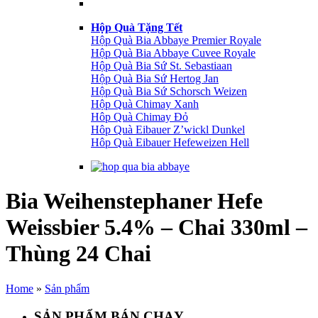
Hộp Quà Tặng Tết
Hộp Quà Bia Abbaye Premier Royale
Hộp Quà Bia Abbaye Cuvee Royale
Hộp Quà Bia Sứ St. Sebastiaan
Hộp Quà Bia Sứ Hertog Jan
Hộp Quà Bia Sứ Schorsch Weizen
Hộp Quà Chimay Xanh
Hôp Quà Chimay Đỏ
Hôp Quà Eibauer Z’wickl Dunkel
Hôp Quà Eibauer Hefeweizen Hell
Bia Weihenstephaner Hefe
Weissbier 5.4% – Chai 330ml –
Thùng 24 Chai
Home
»
Sản phẩm
SẢN PHẨM BÁN CHẠY