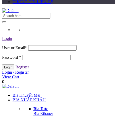
THÔNG TIN LIÊN HỆ
Login
User or Email
*
Password
*
Register
Login / Register
View Cart
0
Bia Khuyến Mãi
BIA NHẬP KHẨU
Bia Đức
Bia Eibauer