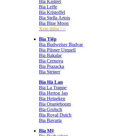
Bia Kasteel
Bia Leffe
Bia Kristoffel
Bia Stella Artois
Bia Blue Moon
Xem thêm >>
Bia Tiệp
Bia Budweiser Budvar
Bia Pilsner Urquell
Bia Bakalar
Bia Cernova
Bia Prazacka
Bia Steiger
Bia Hà Lan
Bia La Trappe
Bia Hertog Jan
Bia Heineken
Bia Oranjeboom
Bia Grolsch
Bia Royal Dutch
Bia Bavaria
Bia Mỹ