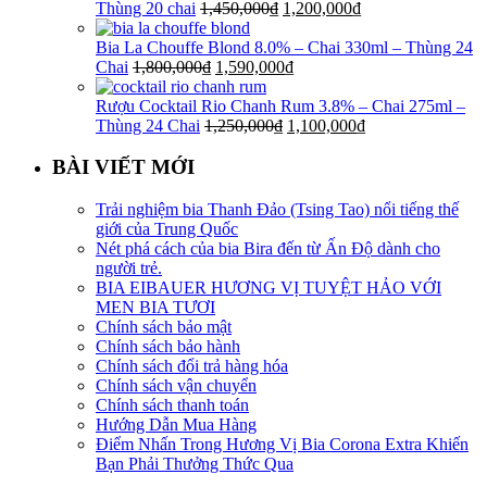
Thùng 20 chai
1,450,000
₫
1,200,000
₫
Bia La Chouffe Blond 8.0% – Chai 330ml – Thùng 24
Chai
1,800,000
₫
1,590,000
₫
Rượu Cocktail Rio Chanh Rum 3.8% – Chai 275ml –
Thùng 24 Chai
1,250,000
₫
1,100,000
₫
BÀI VIẾT MỚI
Trải nghiệm bia Thanh Đảo (Tsing Tao) nổi tiếng thế
giới của Trung Quốc
Nét phá cách của bia Bira đến từ Ấn Độ dành cho
người trẻ.
BIA EIBAUER HƯƠNG VỊ TUYỆT HẢO VỚI
MEN BIA TƯƠI
Chính sách bảo mật
Chính sách bảo hành
Chính sách đổi trả hàng hóa
Chính sách vận chuyển
Chính sách thanh toán
Hướng Dẫn Mua Hàng
Điểm Nhấn Trong Hương Vị Bia Corona Extra Khiến
Bạn Phải Thưởng Thức Qua