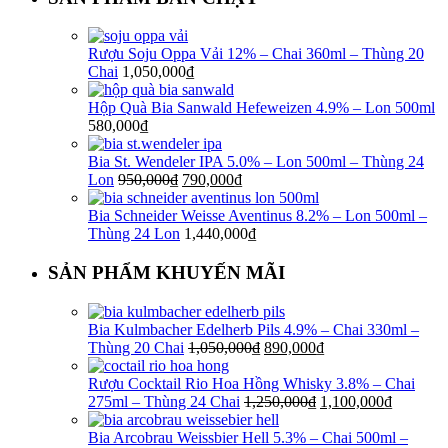
Rượu Soju Oppa Vải 12% – Chai 360ml – Thùng 20
Chai
1,050,000
₫
Hộp Quà Bia Sanwald Hefeweizen 4.9% – Lon 500ml
580,000
₫
Bia St. Wendeler IPA 5.0% – Lon 500ml – Thùng 24
Lon
950,000
₫
790,000
₫
Bia Schneider Weisse Aventinus 8.2% – Lon 500ml –
Thùng 24 Lon
1,440,000
₫
SẢN PHẨM KHUYẾN MÃI
Bia Kulmbacher Edelherb Pils 4.9% – Chai 330ml –
Thùng 20 Chai
1,050,000
₫
890,000
₫
Rượu Cocktail Rio Hoa Hồng Whisky 3.8% – Chai
275ml – Thùng 24 Chai
1,250,000
₫
1,100,000
₫
Bia Arcobrau Weissbier Hell 5.3% – Chai 500ml –