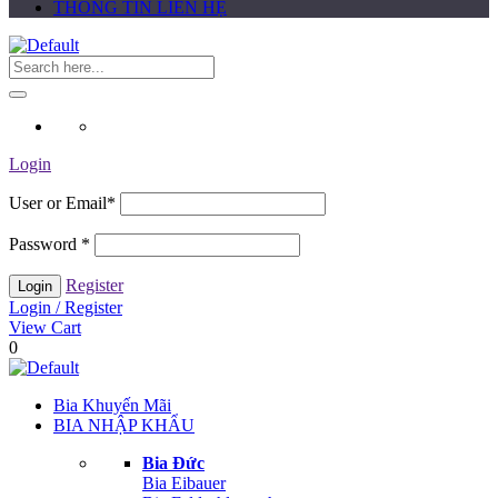
THÔNG TIN LIÊN HỆ
Login
User or Email
*
Password
*
Register
Login / Register
View Cart
0
Bia Khuyến Mãi
BIA NHẬP KHẨU
Bia Đức
Bia Eibauer