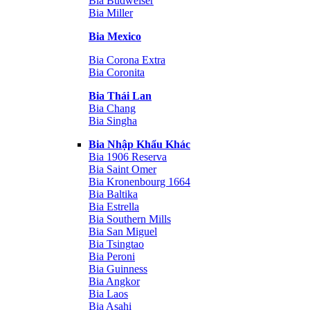
Bia Budweiser
Bia Miller
Bia Mexico
Bia Corona Extra
Bia Coronita
Bia Thái Lan
Bia Chang
Bia Singha
Bia Nhập Khẩu Khác
Bia 1906 Reserva
Bia Saint Omer
Bia Kronenbourg 1664
Bia Baltika
Bia Estrella
Bia Southern Mills
Bia San Miguel
Bia Tsingtao
Bia Peroni
Bia Guinness
Bia Angkor
Bia Laos
Bia Asahi