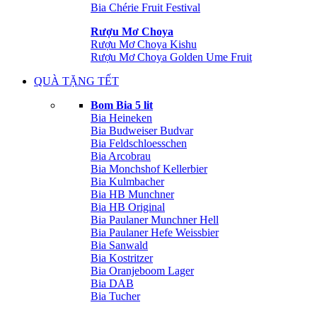
Bia Chérie Fruit Festival
Rượu Mơ Choya
Rượu Mơ Choya Kishu
Rượu Mơ Choya Golden Ume Fruit
QUÀ TẶNG TẾT
Bom Bia 5 lit
Bia Heineken
Bia Budweiser Budvar
Bia Feldschloesschen
Bia Arcobrau
Bia Monchshof Kellerbier
Bia Kulmbacher
Bia HB Munchner
Bia HB Original
Bia Paulaner Munchner Hell
Bia Paulaner Hefe Weissbier
Bia Sanwald
Bia Kostritzer
Bia Oranjeboom Lager
Bia DAB
Bia Tucher