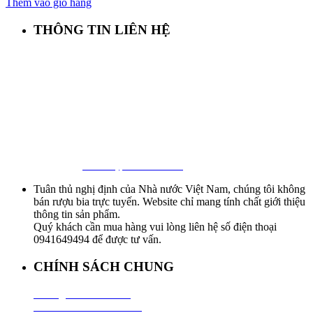
Thêm vào giỏ hàng
THÔNG TIN LIÊN HỆ
First Beer – Bia Nhập Khẩu Giá Sỉ
Địa chỉ: 127/18 Ba Vân, P. 14, Tân Bình, Tp. HCM
Hotline:
0941 64 94 94
–
0838 09 12 86
Facebook:
Bia Nhập Khẩu Giá Sỉ
Tuân thủ nghị định của Nhà nước Việt Nam, chúng tôi không
bán rượu bia trực tuyến. Website chỉ mang tính chất giới thiệu
thông tin sản phẩm.
Quý khách cần mua hàng vui lòng liên hệ số điện thoại
0941649494 để được tư vấn.
CHÍNH SÁCH CHUNG
Hướng Dẫn Mua Hàng
Chính Sách Thanh Toán