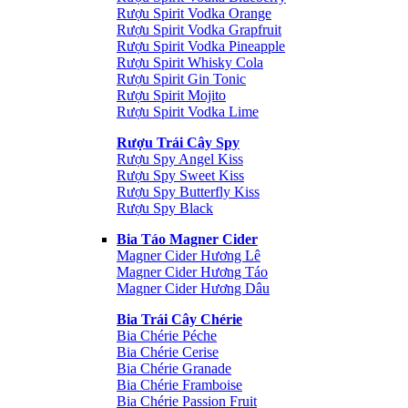
Rượu Spirit Vodka Orange
Rượu Spirit Vodka Grapfruit
Rượu Spirit Vodka Pineapple
Rượu Spirit Whisky Cola
Rượu Spirit Gin Tonic
Rượu Spirit Mojito
Rượu Spirit Vodka Lime
Rượu Trái Cây Spy
Rượu Spy Angel Kiss
Rượu Spy Sweet Kiss
Rượu Spy Butterfly Kiss
Rượu Spy Black
Bia Táo Magner Cider
Magner Cider Hương Lê
Magner Cider Hương Táo
Magner Cider Hương Dâu
Bia Trái Cây Chérie
Bia Chérie Péche
Bia Chérie Cerise
Bia Chérie Granade
Bia Chérie Framboise
Bia Chérie Passion Fruit