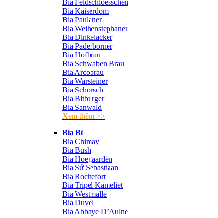
Bia Feldschloesschen
Bia Kaiserdom
Bia Paulaner
Bia Weihenstephaner
Bia Dinkelacker
Bia Paderborner
Bia Hofbrau
Bia Schwaben Brau
Bia Arcobrau
Bia Warsteiner
Bia Schorsch
Bia Bitburger
Bia Sanwald
Xem thêm >>
Bia Bỉ
Bia Chimay
Bia Bush
Bia Hoegaarden
Bia Sứ Sebastiaan
Bia Rochefort
Bia Tripel Kameliet
Bia Westmalle
Bia Duvel
Bia Abbaye D’Aulne