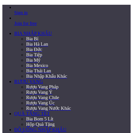
Sign in
Join for free
BIA NHẬP KHẨU
Bia Bỉ
Bia Hà Lan
Bia Đức
Bia Tiệp
Bia Mỹ
Bia Mexico
Bia Thái Lan
Bia Nhập Khẩu Khác
RƯỢU VANG
Rượu Vang Pháp
Rượu Vang Ý
Rượu Vang Chile
Rượu Vang Úc
Rượu Vang Nước Khác
QUÀ TẶNG TẾT
Bia Bom 5 Lít
Hộp Quà Tặng
ĐỒ UỐNG NHẬP KHẨU