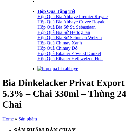
Hộp Quà Tặng Tết
Hộp Quà Bia Abbaye Premier Royale
Hộp Quà Bia Abbaye Cuvee Royale
Hộp Quà Bia Sứ St. Sebastiaan
Hộp Quà Bia Sứ Hertog Jan
Hộp Quà Bia Sứ Schorsch Weizen
Hộp Quà Chimay Xanh
Hôp Quà Chimay Đỏ
Hôp Quà Eibauer Z’wickl Dunkel
Hôp Quà Eibauer Hefeweizen Hell
Bia Dinkelacker Privat Export
5.3% – Chai 330ml – Thùng 24
Chai
Home
»
Sản phẩm
SẢN PHẨM BÁN CHẠY