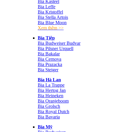
Bia Kasteel
Bia Leffe
Bia Kristoffel
Bia Stella Artois
Bia Blue Moon
Xem thêm >>
Bia Tiệp
Bia Budweiser Budvar
Bia Pilsner Urquell
Bia Bakalar
Bia Cernova
Bia Prazacka
Bia Steiger
Bia Hà Lan
Bia La Trappe
Bia Hertog Jan
Bia Heineken
Bia Oranjeboom
Bia Grolsch
Bia Royal Dutch
Bia Bavaria
Bia Mỹ