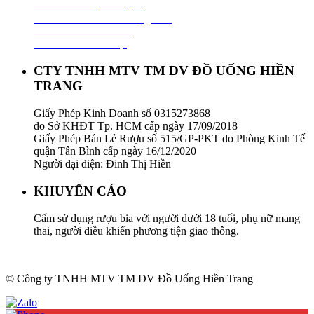
Chính Sách Vận Chuyển
Chính Sách Đổi Trả Hàng Hoá
Chính Sách Bảo Hành
Chính Sách Bảo Mật
CTY TNHH MTV TM DV ĐỒ UỐNG HIỀN
TRANG
Giấy Phép Kinh Doanh số 0315273868
do Sở KHĐT Tp. HCM cấp ngày 17/09/2018
Giấy Phép Bán Lẻ Rượu số 515/GP-PKT do Phòng Kinh Tế
quận Tân Bình cấp ngày 16/12/2020
Người đại diện: Đinh Thị Hiền
KHUYẾN CÁO
Cấm sử dụng rượu bia với người dưới 18 tuổi, phụ nữ mang
thai, người điều khiển phương tiện giao thông.
© Công ty TNHH MTV TM DV Đồ Uống Hiền Trang