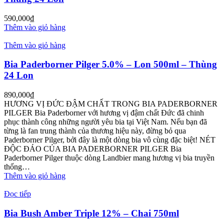
590,000
₫
Thêm vào giỏ hàng
Thêm vào giỏ hàng
Bia Paderborner Pilger 5.0% – Lon 500ml – Thùng
24 Lon
890,000
₫
HƯƠNG VỊ ĐỨC ĐẬM CHẤT TRONG BIA PADERBORNER
PILGER Bia Paderborner với hương vị đậm chất Đức đã chinh
phục thành công những người yêu bia tại Việt Nam. Nếu bạn đã
từng là fan trung thành của thương hiệu này, đừng bỏ qua
Paderborner Pilger, bởi đây là một dòng bia vô cùng đặc biệt! NÉT
ĐỘC ĐÁO CỦA BIA PADERBORNER PILGER Bia
Paderborner Pilger thuộc dòng Landbier mang hương vị bia truyền
thống…
Thêm vào giỏ hàng
Đọc tiếp
Bia Bush Amber Triple 12% – Chai 750ml