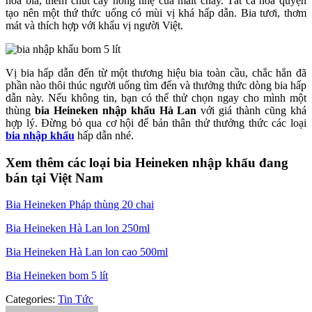
hoa bia, thêm chút cay nồng nhẹ của malt cháy. Tất cả hòa quyện
tạo nên một thứ thức uống có mùi vị khá hấp dẫn. Bia tươi, thơm
mát và thích hợp với khẩu vị người Việt.
Vị bia hấp dẫn đến từ một thương hiệu bia toàn cầu, chắc hẳn đã
phần nào thôi thúc người uống tìm đến và thưởng thức dòng bia hấp
dẫn này. Nếu không tin, bạn có thể thử chọn ngay cho mình một
thùng
bia Heineken nhập khẩu Hà Lan
với giá thành cũng khá
hợp lý. Đừng bỏ qua cơ hội để bản thân thử thưởng thức các loại
bia nhập khẩu
hấp dẫn nhé.
Xem thêm các loại bia Heineken nhập khẩu đang
bán tại Việt Nam
Bia Heineken Pháp thùng 20 chai
Bia Heineken Hà Lan lon 250ml
Bia Heineken Hà Lan lon cao 500ml
Bia Heineken bom 5 lít
Categories:
Tin Tức