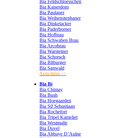
Bia Feldschloesschen
Bia Kaiserdom
Bia Paulaner
Bia Weihenstephaner
Bia Dinkelacker
Bia Paderborner
Bia Hofbrau
Bia Schwaben Brau
Bia Arcobrau
Bia Warsteiner
Bia Schorsch
Bia Bitburger
Bia Sanwald
Xem thêm >>
Bia Bỉ
Bia Chimay
Bia Bush
Bia Hoegaarden
Bia Sứ Sebastiaan
Bia Rochefort
Bia Tripel Kameliet
Bia Westmalle
Bia Duvel
Bia Abbaye D’Aulne