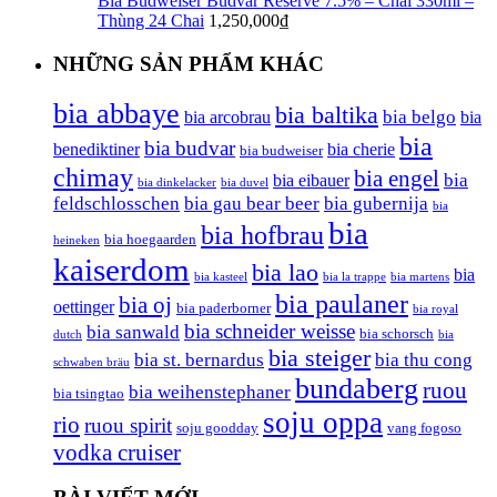
Bia Budweiser Budvar Reserve 7.5% – Chai 330ml –
Thùng 24 Chai
1,250,000
₫
NHỮNG SẢN PHẨM KHÁC
bia abbaye
bia baltika
bia belgo
bia arcobrau
bia
bia
bia budvar
benediktiner
bia cherie
bia budweiser
chimay
bia engel
bia
bia eibauer
bia dinkelacker
bia duvel
feldschlosschen
bia gau bear beer
bia gubernija
bia
bia
bia hofbrau
bia hoegaarden
heineken
kaiserdom
bia lao
bia
bia kasteel
bia la trappe
bia martens
bia paulaner
bia oj
oettinger
bia paderborner
bia royal
bia schneider weisse
bia sanwald
bia schorsch
dutch
bia
bia steiger
bia st. bernardus
bia thu cong
schwaben bräu
bundaberg
ruou
bia weihenstephaner
bia tsingtao
soju oppa
rio
ruou spirit
soju goodday
vang fogoso
vodka cruiser