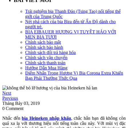
BÀI VIẾT MỚI
Trải nghiệm bia Thanh Đảo (Tsing Tao) nổi tiếng thế
giới của Trung Quốc
Nét phá cách của bia Bira đến từ Ấn Độ dành cho
người trẻ.
BIA EIBAUER HƯƠNG VỊ TUYỆT HẢO VỚI
MEN BIA TƯƠI
Chính sách bảo mật
Chính sách bảo hành
Chính sách đổi trả hàng hóa
Chính sách vận chuyển
Chính sách thanh toán
Hướng Dẫn Mua Hàng
Điểm Nhấn Trong Hương Vị Bia Corona Extra Khiến
Bạn Phải Thưởng Thức Qua
Next
Previous
Tháng Bảy 03, 2019
0 Comment
Nhắc đến
bia Heineken nhập khẩu
, chắc hẳn bạn đã không còn
quá xa lạ với thương hiệu nổi tiếng toàn cầu này. Với mùi vị đặc