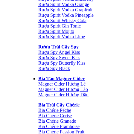
Rượu Spirit Vodka Orange
Rượu Spirit Vodka Grapfruit
Rượu Spirit Vodka Pineapple
Rượu Spirit Whisky Cola
Rượu Spirit Gin Tonic
Rượu Spirit Mojito
Rượu Spirit Vodka Lime
Rượu Trái Cây Spy
Rượu Spy Angel Kiss
Rượu Spy Sweet Kiss
Rượu Spy Butterfly Kiss
Rượu Spy Black
Bia Táo Magner Cider
Magner Cider Hương Lê
Magner Cider Hương Táo
Magner Cider Hương Dâu
Bia Trái Cây Chérie
Bia Chérie Péche
Bia Chérie Cerise
Bia Chérie Granade
Bia Chérie Framboise
Bia Chérie Passion Fruit