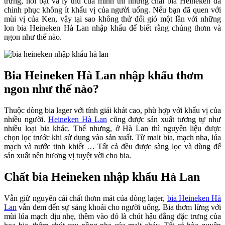
trưng, nổi bật và lý thú của mình thì những chai bia Heineken đã
chinh phục không ít khẩu vị của người uống. Nếu bạn đã quen với
mùi vị của Ken, vậy tại sao không thử đổi gió một lần với những
lon bia Heineken Hà Lan nhập khẩu để biết rằng chúng thơm và
ngon như thế nào.
Bia Heineken Hà Lan nhập khẩu thơm
ngon như thế nào?
Thuộc dòng bia lager với tính giải khát cao, phù hợp với khẩu vị của
nhiều người.
Heineken Hà Lan
cũng được sản xuất tương tự như
nhiều loại bia khác. Thế nhưng, ở Hà Lan thì nguyên liệu được
chọn lọc trước khi sử dụng vào sản xuất. Từ malt bia, mạch nha, lúa
mạch và nước tinh khiết … Tất cả đều được sàng lọc và dùng để
sản xuất nên hương vị tuyệt vời cho bia.
Chất bia Heineken nhập khẩu Hà Lan
Vẫn giữ nguyên cái chất thơm mát của dòng lager,
bia Heineken Hà
Lan
vẫn đem đến sự sảng khoái cho người uống. Bia thơm lừng với
mùi lúa mạch dịu nhẹ, thêm vào đó là chút hậu đắng đặc trưng của