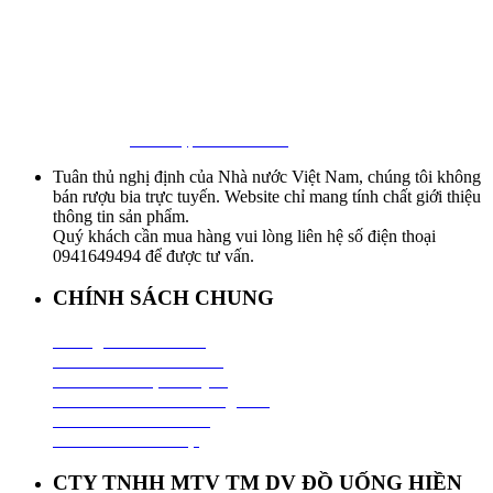
First Beer – Bia Nhập Khẩu Giá Sỉ
Địa chỉ: 127/18 Ba Vân, P. 14, Tân Bình, Tp. HCM
Hotline:
0941 64 94 94
–
0838 09 12 86
Facebook:
Bia Nhập Khẩu Giá Sỉ
Tuân thủ nghị định của Nhà nước Việt Nam, chúng tôi không
bán rượu bia trực tuyến. Website chỉ mang tính chất giới thiệu
thông tin sản phẩm.
Quý khách cần mua hàng vui lòng liên hệ số điện thoại
0941649494 để được tư vấn.
CHÍNH SÁCH CHUNG
Hướng Dẫn Mua Hàng
Chính Sách Thanh Toán
Chính Sách Vận Chuyển
Chính Sách Đổi Trả Hàng Hoá
Chính Sách Bảo Hành
Chính Sách Bảo Mật
CTY TNHH MTV TM DV ĐỒ UỐNG HIỀN