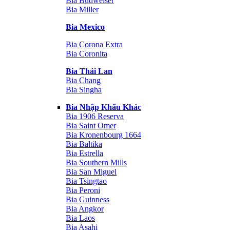
Bia Budweiser
Bia Miller
Bia Mexico
Bia Corona Extra
Bia Coronita
Bia Thái Lan
Bia Chang
Bia Singha
Bia Nhập Khẩu Khác
Bia 1906 Reserva
Bia Saint Omer
Bia Kronenbourg 1664
Bia Baltika
Bia Estrella
Bia Southern Mills
Bia San Miguel
Bia Tsingtao
Bia Peroni
Bia Guinness
Bia Angkor
Bia Laos
Bia Asahi