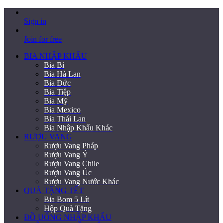
Sign in
Join for free
BIA NHẬP KHẨU
Bia Bỉ
Bia Hà Lan
Bia Đức
Bia Tiệp
Bia Mỹ
Bia Mexico
Bia Thái Lan
Bia Nhập Khẩu Khác
RƯỢU VANG
Rượu Vang Pháp
Rượu Vang Ý
Rượu Vang Chile
Rượu Vang Úc
Rượu Vang Nước Khác
QUÀ TẶNG TẾT
Bia Bom 5 Lít
Hộp Quà Tặng
ĐỒ UỐNG NHẬP KHẨU