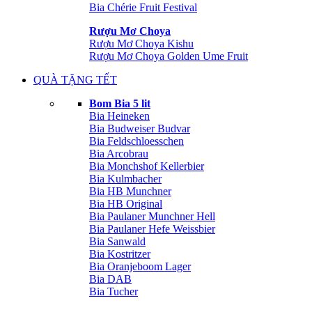
Bia Chérie Fruit Festival
Rượu Mơ Choya
Rượu Mơ Choya Kishu
Rượu Mơ Choya Golden Ume Fruit
QUÀ TẶNG TẾT
Bom Bia 5 lit
Bia Heineken
Bia Budweiser Budvar
Bia Feldschloesschen
Bia Arcobrau
Bia Monchshof Kellerbier
Bia Kulmbacher
Bia HB Munchner
Bia HB Original
Bia Paulaner Munchner Hell
Bia Paulaner Hefe Weissbier
Bia Sanwald
Bia Kostritzer
Bia Oranjeboom Lager
Bia DAB
Bia Tucher