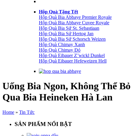
Hộp Quà Tặng Tết
Hộp Quà Bia Abbaye Premier Royale
Hộp Quà Bia Abbaye Cuvee Royale
Hộp Quà Bia Sứ St. Sebastiaan
Hộp Quà Bia Sứ Hertog Jan
Hộp Quà Bia Sứ Schorsch Weizen
Hộp Quà Chimay Xanh
Hôp Quà Chimay Đỏ
Hôp Quà Eibauer Z’wickl Dunkel
Hôp Quà Eibauer Hefeweizen Hell
Uống Bia Ngon, Không Thể Bỏ
Qua Bia Heineken Hà Lan
Home
»
Tin Tức
SẢN PHẨM NỔI BẬT