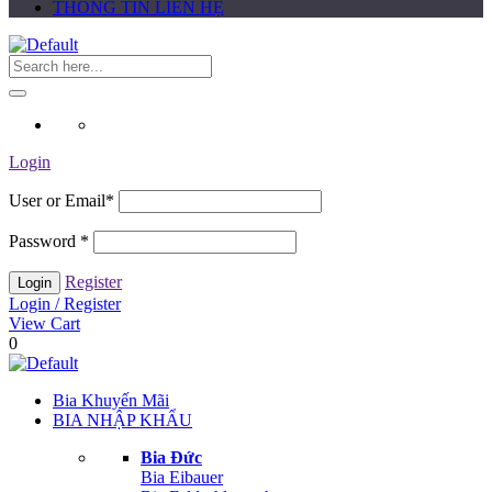
THÔNG TIN LIÊN HỆ
Login
User or Email
*
Password
*
Register
Login / Register
View Cart
0
Bia Khuyến Mãi
BIA NHẬP KHẨU
Bia Đức
Bia Eibauer