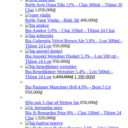
Rượu Soju Oppa Dâu 12% – Chai 360ml – Thùng 20
Chai
1,050,000
₫
Rượu Vang Vitalia – Bình 3lit
400,000
₫
Bia Angkor 5.0% – Chai 330ml – Thùng 24 Chai
Bia Gubernija Velvet Brown Ale 5.9% – Lon 500ml –
Thùng 24 Lon
950,000
₫
Bia Apostel Weissbier Dunkel 5.3% – Lon 500 ml –
Thùng 24 Lon
950,000
₫
Bia Benediktiner Weissbier 5.4% – Lon 500ml –
Thùng 24 Lon
1,450,000
₫
1,390,000
₫
Bia Paulaner Munchner Hell 4.9% – Bom 5 Lit
950,000
₫
Hộp quà 3 chai sứ Hertog Jan
850,000
₫
Bia St Bernardus Prior 8% – Chai 330ml – Thùng 24
Chai
1,920,000
₫