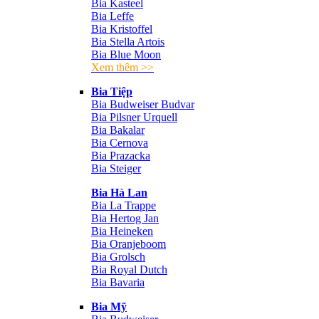
Bia Kasteel
Bia Leffe
Bia Kristoffel
Bia Stella Artois
Bia Blue Moon
Xem thêm >>
Bia Tiệp
Bia Budweiser Budvar
Bia Pilsner Urquell
Bia Bakalar
Bia Cernova
Bia Prazacka
Bia Steiger
Bia Hà Lan
Bia La Trappe
Bia Hertog Jan
Bia Heineken
Bia Oranjeboom
Bia Grolsch
Bia Royal Dutch
Bia Bavaria
Bia Mỹ