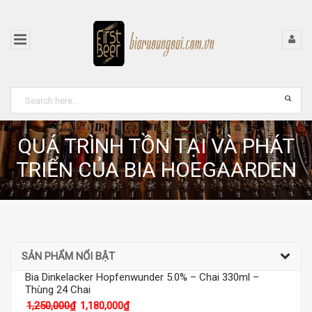
QUÁ TRÌNH TỒN TẠI VÀ PHÁT
TRIỂN CỦA BIA HOEGAARDEN
SẢN PHẨM NỔI BẬT
Bia Dinkelacker Hopfenwunder 5.0% – Chai 330ml –
Thùng 24 Chai
1,250,000
₫
1,180,000
₫