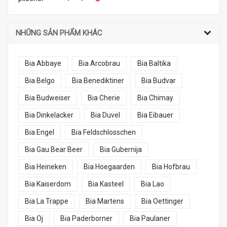
NHỮNG SẢN PHẨM KHÁC
Bia Abbaye
Bia Arcobrau
Bia Baltika
Bia Belgo
Bia Benediktiner
Bia Budvar
Bia Budweiser
Bia Cherie
Bia Chimay
Bia Dinkelacker
Bia Duvel
Bia Eibauer
Bia Engel
Bia Feldschlosschen
Bia Gau Bear Beer
Bia Gubernija
Bia Heineken
Bia Hoegaarden
Bia Hofbrau
Bia Kaiserdom
Bia Kasteel
Bia Lao
Bia La Trappe
Bia Martens
Bia Oettinger
Bia Oj
Bia Paderborner
Bia Paulaner