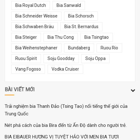
Bia Royal Dutch
Bia Sanwald
Bia Schneider Weisse
Bia Schorsch
Bia Schwaben Bräu
Bia St. Bernardus
Bia Steiger
Bia Thu Cong
Bia Tsingtao
Bia Weihenstephaner
Bundaberg
Ruou Rio
Ruou Spirit
Soju Goodday
Soju Oppa
Vang Fogoso
Vodka Cruiser
BÀI VIẾT MỚI
Trải nghiệm bia Thanh Đảo (Tsing Tao) nổi tiếng thế giới của
Trung Quốc
Nét phá cách của bia Bira đến từ Ấn Độ dành cho người trẻ.
BIA EIBAUER HƯƠNG VỊ TUYỆT HẢO VỚI MEN BIA TƯƠI