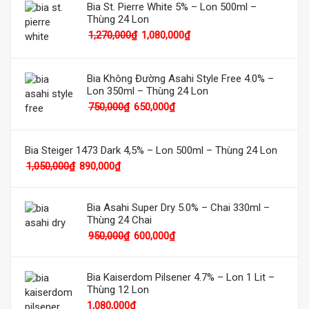
Bia St. Pierre White 5% – Lon 500ml –
Thùng 24 Lon
1,270,000
₫
1,080,000
₫
Bia Không Đường Asahi Style Free 4.0% –
Lon 350ml – Thùng 24 Lon
750,000
₫
650,000
₫
Bia Steiger 1473 Dark 4,5% – Lon 500ml – Thùng 24 Lon
1,050,000
₫
890,000
₫
Bia Asahi Super Dry 5.0% – Chai 330ml –
Thùng 24 Chai
950,000
₫
600,000
₫
Bia Kaiserdom Pilsener 4.7% – Lon 1 Lit –
Thùng 12 Lon
1,080,000
₫