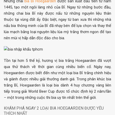
Những chai
bia Bỉ Hoegaarden
được sản xuất đầu tiên từ năm
1445, tạo một ngôi làng nhỏ của Bỉ. Ngay từ những bước đầu,
những chai bia Bỉ này được nấu từ những nguyên liệu thân
thuộc tại vùng đất ấy. Đặc biệt, ngay từ ban xưa thì những nhà
nấu bia thông minh của Bỉ đã nhạy bén để lựa chọn và thay thế
lúa mạch bằng loại nguyên liệu lúa mỳ trắng thơm ngon để tạo
nên mùi vị hấp dẫn độc đáo cho bia.
Tồn tại hơn 5 thế kỷ, hương vị bia trắng Hoegaarden đã vượt
qua thử thách về thời gian cùng nhiều biến cố. Ngày nay,
Hoegaarden được biết đến như một loại bia Bỉ trắng chính hiệu
và giành được nhiều giải thưởng danh giá. Trong phân khúc bia
trắng Bỉ, Hoegaarden là loại bia dành 4 huy chương vàng liên
tiếp trong giải World Beer Cup được tổ chức định kỳ 2 năm/lần
– một trong những cuộc thi bia uy tín nhất trên thế giới.
KHÁM PHÁ NGAY 2 LOẠI BIA HOEGAARDEN ĐƯỢC YÊU
THÍCH NHẤT