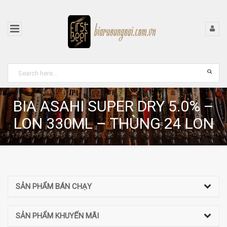
BIA ASAHI SUPER DRY 5.0% –
LON 330ML – THÙNG 24 LON
SẢN PHẨM BÁN CHẠY
SẢN PHẨM KHUYẾN MÃI