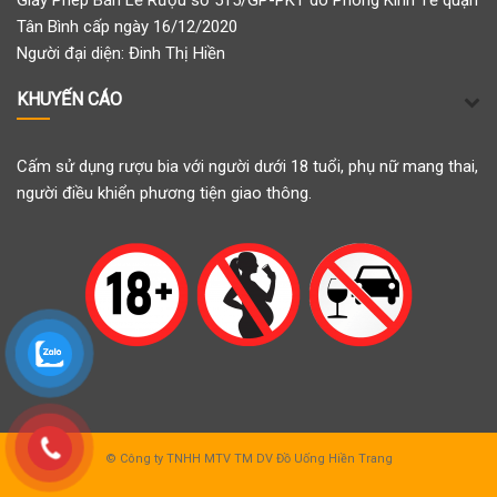
Giấy Phép Bán Lẻ Rượu số 515/GP-PKT do Phòng Kinh Tế quận
Tân Bình cấp ngày 16/12/2020
Người đại diện: Đinh Thị Hiền
KHUYẾN CÁO
Cấm sử dụng rượu bia với người dưới 18 tuổi, phụ nữ mang thai,
người điều khiển phương tiện giao thông.
© Công ty TNHH MTV TM DV Đồ Uống Hiền Trang