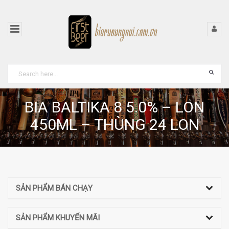
BIA BALTIKA 8 5.0% – LON
450ML – THÙNG 24 LON
SẢN PHẨM BÁN CHẠY
SẢN PHẨM KHUYẾN MÃI