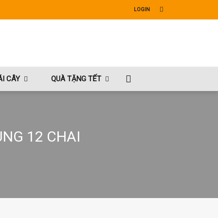
LOGIN
I CÂY
QUÀ TẶNG TẾT
ÙNG 12 CHAI