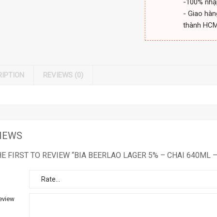
-100% nhậ
- Giao hàn
thành HC
RIPTION
REVIEWS (0)
IEWS
HE FIRST TO REVIEW “BIA BEERLAO LAGER 5% – CHAI 640ML –
eview