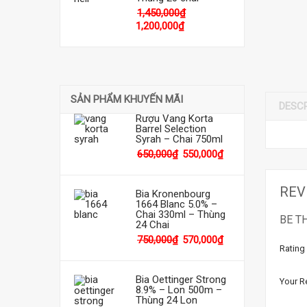
1,450,000
₫
1,200,000
₫
SẢN PHẨM KHUYẾN MÃI
DESC
Rượu Vang Korta
Barrel Selection
Syrah – Chai 750ml
650,000
₫
550,000
₫
REV
Bia Kronenbourg
1664 Blanc 5.0% –
Chai 330ml – Thùng
BE T
24 Chai
750,000
₫
570,000
₫
Rating
Bia Oettinger Strong
Your R
8.9% – Lon 500m –
Thùng 24 Lon