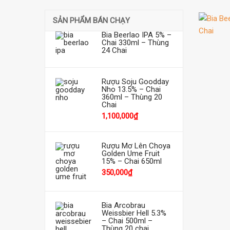
SẢN PHẨM BÁN CHẠY
Bia Beerlao IPA 5% –
Chai 330ml – Thùng
24 Chai
Rượu Soju Goodday
Nho 13.5% – Chai
360ml – Thùng 20
Chai
1,100,000
₫
Rượu Mơ Lên Choya
Golden Ume Fruit
15% – Chai 650ml
350,000
₫
Bia Arcobrau
Weissbier Hell 5.3%
– Chai 500ml –
Thùng 20 chai