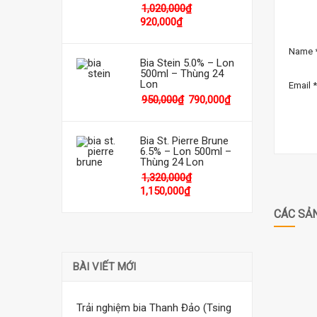
1,020,000
₫
920,000
₫
Name
Bia Stein 5.0% – Lon
500ml – Thùng 24
Lon
Email
*
950,000
₫
790,000
₫
Bia St. Pierre Brune
6.5% – Lon 500ml –
Thùng 24 Lon
1,320,000
₫
1,150,000
₫
CÁC SẢ
BÀI VIẾT MỚI
Trải nghiệm bia Thanh Đảo (Tsing