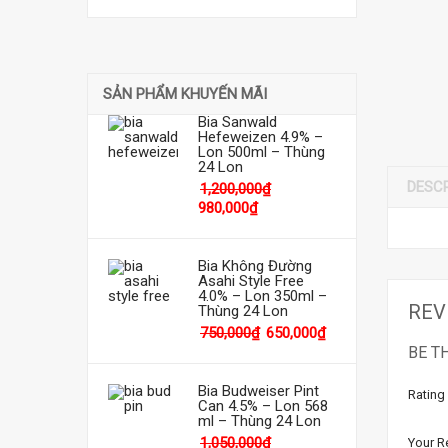
SẢN PHẨM KHUYẾN MÃI
Bia Sanwald
Hefeweizen 4.9% –
Lon 500ml – Thùng
24 Lon
DESC
1,200,000
₫
980,000
₫
Bia Không Đường
Asahi Style Free
4.0% – Lon 350ml –
REV
Thùng 24 Lon
750,000
₫
650,000
₫
BE T
Bia Budweiser Pint
Rating
Can 4.5% – Lon 568
ml – Thùng 24 Lon
1,050,000
₫
Your R