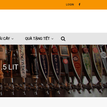
LOGIN
I CÂY
QUÀ TẶNG TẾT
5 LIT