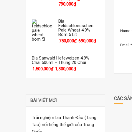
790,000
₫
Bia
Feldschloesschen
Pale Wheat 4.9% –
Name
Bom 5 Lit
750,000
₫
690,000
₫
Email
*
Bia Sanwald Hefeweizen 4.9% –
Chai 500ml – Thùng 20 Chai
1,500,000
₫
1,300,000
₫
CÁC SẢ
BÀI VIẾT MỚI
Trải nghiệm bia Thanh Đảo (Tsing
Tao) nổi tiếng thế giới của Trung
Quốc