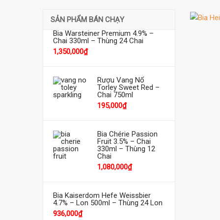
SẢN PHẨM BÁN CHẠY
Bia Warsteiner Premium 4.9% –
Chai 330ml – Thùng 24 Chai
1,350,000
₫
Rượu Vang Nổ
Torley Sweet Red –
Chai 750ml
195,000
₫
Bia Chérie Passion
Fruit 3.5% – Chai
330ml – Thùng 12
Chai
1,080,000
₫
Bia Kaiserdom Hefe Weissbier
4.7% – Lon 500ml – Thùng 24 Lon
936,000
₫