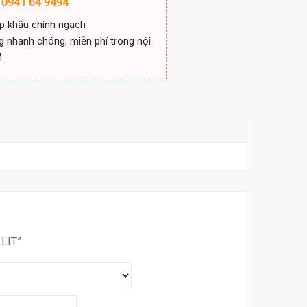
 0941 64 9494
p khẩu chính ngạch
g nhanh chóng, miễn phí trong nội
M
LIT”