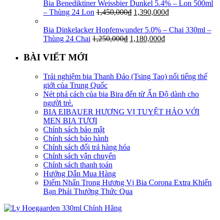
Bia Benediktiner Weissbier Dunkel 5.4% – Lon 500ml
– Thùng 24 Lon
1,450,000
₫
1,390,000
₫
Bia Dinkelacker Hopfenwunder 5.0% – Chai 330ml –
Thùng 24 Chai
1,250,000
₫
1,180,000
₫
BÀI VIẾT MỚI
Trải nghiệm bia Thanh Đảo (Tsing Tao) nổi tiếng thế
giới của Trung Quốc
Nét phá cách của bia Bira đến từ Ấn Độ dành cho
người trẻ.
BIA EIBAUER HƯƠNG VỊ TUYỆT HẢO VỚI
MEN BIA TƯƠI
Chính sách bảo mật
Chính sách bảo hành
Chính sách đổi trả hàng hóa
Chính sách vận chuyển
Chính sách thanh toán
Hướng Dẫn Mua Hàng
Điểm Nhấn Trong Hương Vị Bia Corona Extra Khiến
Bạn Phải Thưởng Thức Qua