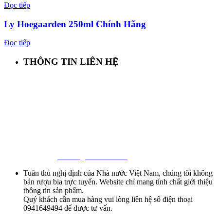
Đọc tiếp
Ly Hoegaarden 250ml Chính Hãng
Đọc tiếp
THÔNG TIN LIÊN HỆ
First Beer – Bia Nhập Khẩu Giá Sỉ
Địa chỉ: 127/18 Ba Vân, P. 14, Tân Bình, Tp. HCM
Hotline:
0941 64 94 94
–
0838 09 12 86
Facebook:
Bia Nhập Khẩu Giá Sỉ
Tuân thủ nghị định của Nhà nước Việt Nam, chúng tôi không
bán rượu bia trực tuyến. Website chỉ mang tính chất giới thiệu
thông tin sản phẩm.
Quý khách cần mua hàng vui lòng liên hệ số điện thoại
0941649494 để được tư vấn.