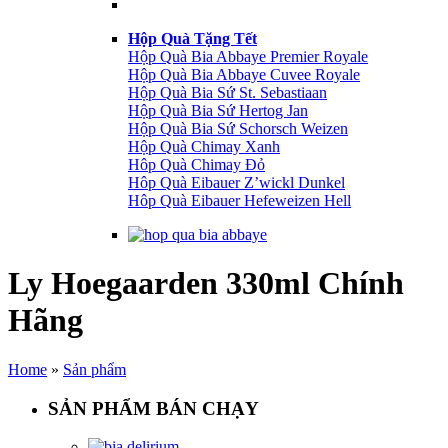
Hộp Quà Tặng Tết
Hộp Quà Bia Abbaye Premier Royale
Hộp Quà Bia Abbaye Cuvee Royale
Hộp Quà Bia Sứ St. Sebastiaan
Hộp Quà Bia Sứ Hertog Jan
Hộp Quà Bia Sứ Schorsch Weizen
Hộp Quà Chimay Xanh
Hôp Quà Chimay Đỏ
Hôp Quà Eibauer Z’wickl Dunkel
Hôp Quà Eibauer Hefeweizen Hell
Ly Hoegaarden 330ml Chính
Hãng
Home
»
Sản phẩm
SẢN PHẨM BÁN CHẠY