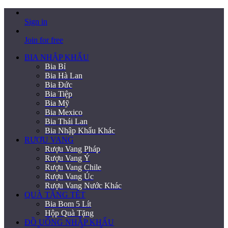
Sign in
Join for free
BIA NHẬP KHẨU
Bia Bỉ
Bia Hà Lan
Bia Đức
Bia Tiệp
Bia Mỹ
Bia Mexico
Bia Thái Lan
Bia Nhập Khẩu Khác
RƯỢU VANG
Rượu Vang Pháp
Rượu Vang Ý
Rượu Vang Chile
Rượu Vang Úc
Rượu Vang Nước Khác
QUÀ TẶNG TẾT
Bia Bom 5 Lít
Hộp Quà Tặng
ĐỒ UỐNG NHẬP KHẨU