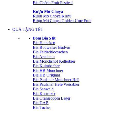
Bia Chérie Fruit Festival
Rượu Mơ Choya
Rượu Mơ Choya Kishu
Rượu Mơ Choya Golden Ume Fruit
QUÀ TẶNG TẾT
Bom Bia 5 lit
Bia Heineken
Bia Budweiser Budvar
Bia Feldschloesschen
Bia Arcobrau
Bia Monchshof Kellerbier
Bia Kulmbacher
Bia HB Munchner
Bia HB Original
Bia Paulaner Munchner Hell
Bia Paulaner Hefe Weissbier
Bia Sanwald
Bia Kostritzer
Bia Oranjeboom Lager
Bia DAB
Bia Tucher