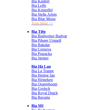
Bia Kasteel
Bia Leffe
Bia Kristoffel
Bia Stella Artois
Bia Blue Moon
Xem thêm >>
Bia Tiệp
Bia Budweiser Budvar
Bia Pilsner Urquell
Bia Bakalar
Bia Cernova
Bia Prazacka
Bia Steiger
Bia Hà Lan
Bia La Trappe
Bia Hertog Jan
Bia Heineken
Bia Oranjeboom
Bia Grolsch
Bia Royal Dutch
Bia Bavaria
Bia Mỹ