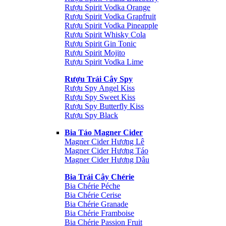
Rượu Spirit Vodka Orange
Rượu Spirit Vodka Grapfruit
Rượu Spirit Vodka Pineapple
Rượu Spirit Whisky Cola
Rượu Spirit Gin Tonic
Rượu Spirit Mojito
Rượu Spirit Vodka Lime
Rượu Trái Cây Spy
Rượu Spy Angel Kiss
Rượu Spy Sweet Kiss
Rượu Spy Butterfly Kiss
Rượu Spy Black
Bia Táo Magner Cider
Magner Cider Hương Lê
Magner Cider Hương Táo
Magner Cider Hương Dâu
Bia Trái Cây Chérie
Bia Chérie Péche
Bia Chérie Cerise
Bia Chérie Granade
Bia Chérie Framboise
Bia Chérie Passion Fruit