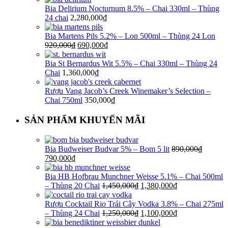
Bia Delirium Nocturnum 8.5% – Chai 330ml – Thùng
24 chai
2,280,000
₫
Bia Martens Pils 5.2% – Lon 500ml – Thùng 24 Lon
920,000
₫
690,000
₫
Bia St Bernardus Wit 5.5% – Chai 330ml – Thùng 24
Chai
1,360,000
₫
Rượu Vang Jacob’s Creek Winemaker’s Selection –
Chai 750ml
350,000
₫
SẢN PHẨM KHUYẾN MÃI
Bia Budweiser Budvar 5% – Bom 5 lit
890,000
₫
790,000
₫
Bia HB Hofbrau Munchner Weisse 5.1% – Chai 500ml
– Thùng 20 Chai
1,450,000
₫
1,380,000
₫
Rượu Cocktail Rio Trái Cây Vodka 3.8% – Chai 275ml
– Thùng 24 Chai
1,250,000
₫
1,100,000
₫