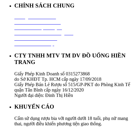
CHÍNH SÁCH CHUNG
Hướng Dẫn Mua Hàng
Chính Sách Thanh Toán
Chính Sách Vận Chuyển
Chính Sách Đổi Trả Hàng Hoá
Chính Sách Bảo Hành
Chính Sách Bảo Mật
CTY TNHH MTV TM DV ĐỒ UỐNG HIỀN
TRANG
Giấy Phép Kinh Doanh số 0315273868
do Sở KHĐT Tp. HCM cấp ngày 17/09/2018
Giấy Phép Bán Lẻ Rượu số 515/GP-PKT do Phòng Kinh Tế
quận Tân Bình cấp ngày 16/12/2020
Người đại diện: Đinh Thị Hiền
KHUYẾN CÁO
Cấm sử dụng rượu bia với người dưới 18 tuổi, phụ nữ mang
thai, người điều khiển phương tiện giao thông.