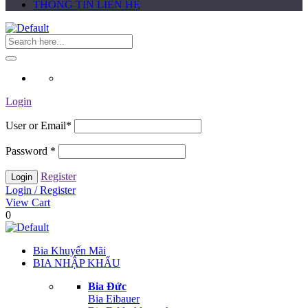
THÔNG TIN LIÊN HỆ
Login
User or Email
*
Password
*
Register
Login / Register
View Cart
0
Bia Khuyến Mãi
BIA NHẬP KHẨU
Bia Đức
Bia Eibauer