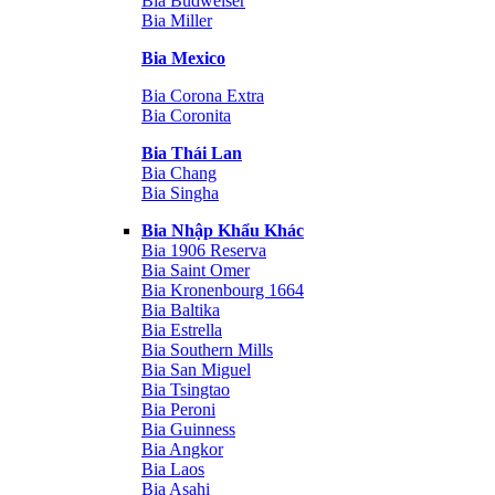
Bia Budweiser
Bia Miller
Bia Mexico
Bia Corona Extra
Bia Coronita
Bia Thái Lan
Bia Chang
Bia Singha
Bia Nhập Khẩu Khác
Bia 1906 Reserva
Bia Saint Omer
Bia Kronenbourg 1664
Bia Baltika
Bia Estrella
Bia Southern Mills
Bia San Miguel
Bia Tsingtao
Bia Peroni
Bia Guinness
Bia Angkor
Bia Laos
Bia Asahi