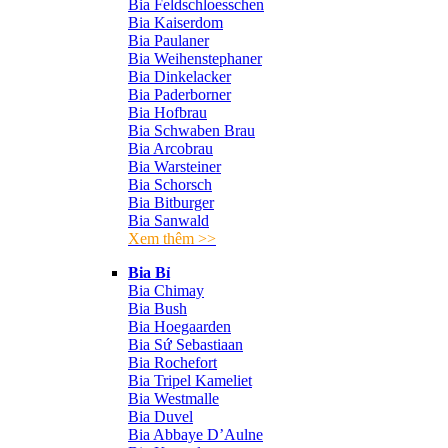
Bia Feldschloesschen
Bia Kaiserdom
Bia Paulaner
Bia Weihenstephaner
Bia Dinkelacker
Bia Paderborner
Bia Hofbrau
Bia Schwaben Brau
Bia Arcobrau
Bia Warsteiner
Bia Schorsch
Bia Bitburger
Bia Sanwald
Xem thêm >>
Bia Bỉ
Bia Chimay
Bia Bush
Bia Hoegaarden
Bia Sứ Sebastiaan
Bia Rochefort
Bia Tripel Kameliet
Bia Westmalle
Bia Duvel
Bia Abbaye D’Aulne