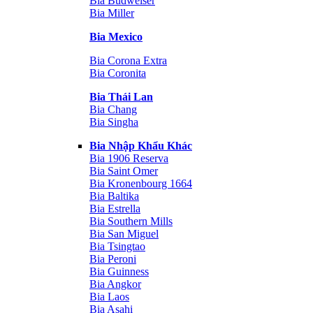
Bia Budweiser
Bia Miller
Bia Mexico
Bia Corona Extra
Bia Coronita
Bia Thái Lan
Bia Chang
Bia Singha
Bia Nhập Khẩu Khác
Bia 1906 Reserva
Bia Saint Omer
Bia Kronenbourg 1664
Bia Baltika
Bia Estrella
Bia Southern Mills
Bia San Miguel
Bia Tsingtao
Bia Peroni
Bia Guinness
Bia Angkor
Bia Laos
Bia Asahi