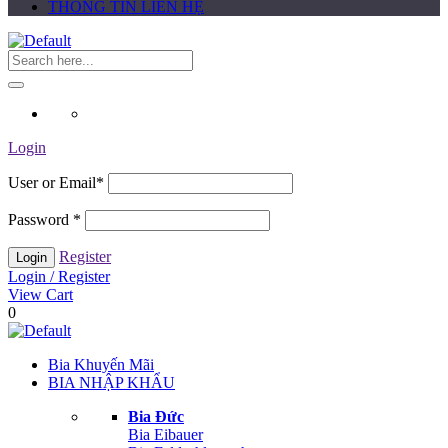
THÔNG TIN LIÊN HỆ
Login
User or Email
*
Password
*
Register
Login / Register
View Cart
0
Bia Khuyến Mãi
BIA NHẬP KHẨU
Bia Đức
Bia Eibauer