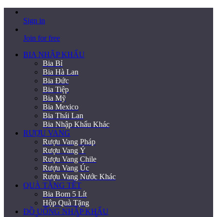
Sign in
Join for free
BIA NHẬP KHẨU
Bia Bỉ
Bia Hà Lan
Bia Đức
Bia Tiệp
Bia Mỹ
Bia Mexico
Bia Thái Lan
Bia Nhập Khẩu Khác
RƯỢU VANG
Rượu Vang Pháp
Rượu Vang Ý
Rượu Vang Chile
Rượu Vang Úc
Rượu Vang Nước Khác
QUÀ TẶNG TẾT
Bia Bom 5 Lít
Hộp Quà Tặng
ĐỒ UỐNG NHẬP KHẨU