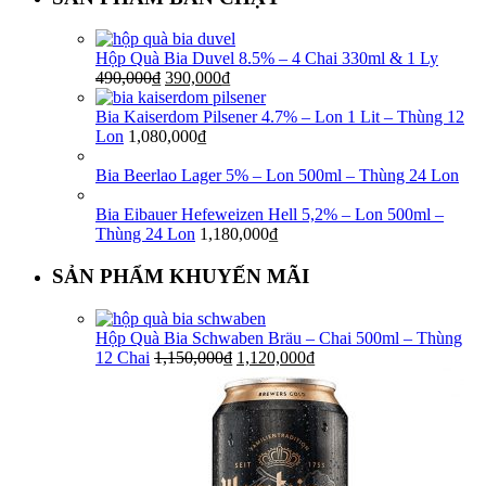
Hộp Quà Bia Duvel 8.5% – 4 Chai 330ml & 1 Ly
490,000
₫
390,000
₫
Bia Kaiserdom Pilsener 4.7% – Lon 1 Lit – Thùng 12
Lon
1,080,000
₫
Bia Beerlao Lager 5% – Lon 500ml – Thùng 24 Lon
Bia Eibauer Hefeweizen Hell 5,2% – Lon 500ml –
Thùng 24 Lon
1,180,000
₫
SẢN PHẨM KHUYẾN MÃI
Hộp Quà Bia Schwaben Bräu – Chai 500ml – Thùng
12 Chai
1,150,000
₫
1,120,000
₫