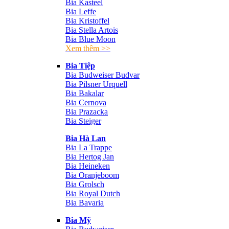
Bia Kasteel
Bia Leffe
Bia Kristoffel
Bia Stella Artois
Bia Blue Moon
Xem thêm >>
Bia Tiệp
Bia Budweiser Budvar
Bia Pilsner Urquell
Bia Bakalar
Bia Cernova
Bia Prazacka
Bia Steiger
Bia Hà Lan
Bia La Trappe
Bia Hertog Jan
Bia Heineken
Bia Oranjeboom
Bia Grolsch
Bia Royal Dutch
Bia Bavaria
Bia Mỹ