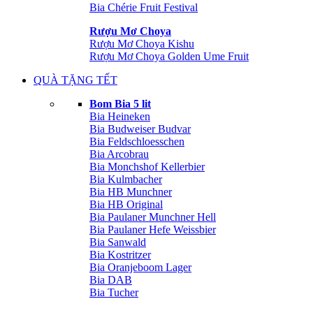
Bia Chérie Fruit Festival
Rượu Mơ Choya
Rượu Mơ Choya Kishu
Rượu Mơ Choya Golden Ume Fruit
QUÀ TẶNG TẾT
Bom Bia 5 lit
Bia Heineken
Bia Budweiser Budvar
Bia Feldschloesschen
Bia Arcobrau
Bia Monchshof Kellerbier
Bia Kulmbacher
Bia HB Munchner
Bia HB Original
Bia Paulaner Munchner Hell
Bia Paulaner Hefe Weissbier
Bia Sanwald
Bia Kostritzer
Bia Oranjeboom Lager
Bia DAB
Bia Tucher