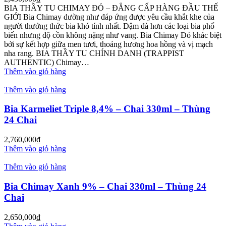
BIA THẦY TU CHIMAY ĐỎ – ĐẲNG CẤP HÀNG ĐẦU THẾ
GIỚI Bia Chimay dường như đáp ứng được yêu cầu khắt khe của
người thưởng thức bia khó tính nhất. Đậm đà hơn các loại bia phổ
biến nhưng độ cồn không nặng như vang. Bia Chimay Đỏ khác biệt
bởi sự kết hợp giữa men tươi, thoảng hương hoa hồng và vị mạch
nha rang. BIA THẦY TU CHÍNH DANH (TRAPPIST
AUTHENTIC) Chimay…
Thêm vào giỏ hàng
Thêm vào giỏ hàng
Bia Karmeliet Triple 8,4% – Chai 330ml – Thùng
24 Chai
2,760,000
₫
Thêm vào giỏ hàng
Thêm vào giỏ hàng
Bia Chimay Xanh 9% – Chai 330ml – Thùng 24
Chai
2,650,000
₫