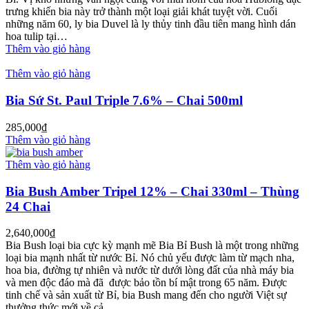
trưng khiến bia này trở thành một loại giải khát tuyệt vời. Cuối
những năm 60, ly bia Duvel là ly thủy tinh đầu tiên mang hình dán
hoa tulip tại…
Thêm vào giỏ hàng
Thêm vào giỏ hàng
Bia Sứ St. Paul Triple 7.6% – Chai 500ml
285,000
₫
Thêm vào giỏ hàng
Thêm vào giỏ hàng
Bia Bush Amber Tripel 12% – Chai 330ml – Thùng
24 Chai
2,640,000
₫
Bia Bush loại bia cực kỳ mạnh mẽ Bia Bỉ Bush là một trong những
loại bia mạnh nhất từ nước Bỉ. Nó chủ yếu được làm từ mạch nha,
hoa bia, đường tự nhiên và nước từ dưới lòng đất của nhà máy bia
và men độc đáo mà đã được bảo tồn bí mật trong 65 năm. Được
tinh chế và sản xuất từ Bỉ, bia Bush mang đến cho người Việt sự
thưởng thức mới về cả…