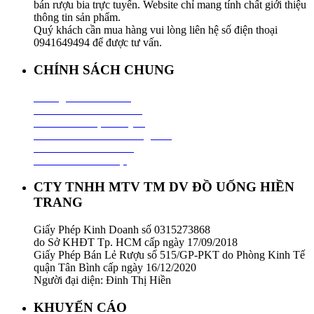
bán rượu bia trực tuyến. Website chỉ mang tính chất giới thiệu
thông tin sản phẩm.
Quý khách cần mua hàng vui lòng liên hệ số điện thoại
0941649494 để được tư vấn.
CHÍNH SÁCH CHUNG
Hướng Dẫn Mua Hàng
Chính Sách Thanh Toán
Chính Sách Vận Chuyển
Chính Sách Đổi Trả Hàng Hoá
Chính Sách Bảo Hành
Chính Sách Bảo Mật
CTY TNHH MTV TM DV ĐỒ UỐNG HIỀN
TRANG
Giấy Phép Kinh Doanh số 0315273868
do Sở KHĐT Tp. HCM cấp ngày 17/09/2018
Giấy Phép Bán Lẻ Rượu số 515/GP-PKT do Phòng Kinh Tế
quận Tân Bình cấp ngày 16/12/2020
Người đại diện: Đinh Thị Hiền
KHUYẾN CÁO