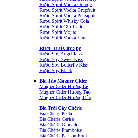
Rượu Spirit Vodka Orange
Rượu Spirit Vodka Grapfruit
Rượu Spirit Vodka Pineapple
Rượu Spirit Whisky Cola
Rượu Spirit Gin Tonic
Rượu Spirit Mojito
Rượu Spirit Vodka Lime
Rượu Trái Cây Spy
Rượu Spy Angel Kiss
Rượu Spy Sweet Kiss
Rượu Spy Butterfly Kiss
Rượu Spy Black
Bia Táo Magner Cider
Magner Cider Hương Lê
Magner Cider Hương Táo
Magner Cider Hương Dâu
Bia Trái Cây Chérie
Bia Chérie Péche
Bia Chérie Cerise
Bia Chérie Granade
Bia Chérie Framboise
Bia Chérie Passion Fruit