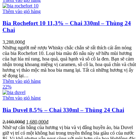
Thêm vào giỏ hàng
Thêm vào giỏ hàng
Bia Rochefort 10 11,3% – Chai 330ml – Thùng 24
Chai
3,288,000
₫
Những người mê rượu Whisky chắc chắn sẽ rất thích cái ấm nóng
của bia Rochefort 10. Loại bia màu đỏ nâu này sở hữu mùi hương
của hạt lúa mì rang, hoa quả, quả hạnh và sô cô la đen. Bạn sẽ cảm
nhận trong khoang miệng vị caramen, sô cô la, hoa quả chín và chút
hương vị thảo mộc mà hoa bia mang lại. Tất cả những hương vị ấy
sẽ đọng lại…
Thêm vào giỏ hàng
22%
Thêm vào giỏ hàng
Bia Duvel 8.5% – Chai 330ml – Thùng 24 Chai
2,160,000
₫
1,680,000
₫
Nhờ sự cân bằng của hương vị bia và vị đắng huyền ảo, bia Duvel
giữ vị trí có một không hai trong truyền thống bia giàu có của nước
Bỉ. Vị khô nhưng vẫn ngọt cùng với mùi hơm của hoa Hublông đặc