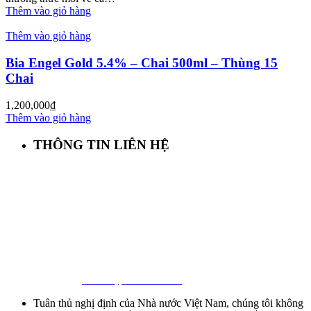
Thêm vào giỏ hàng
Thêm vào giỏ hàng
Bia Engel Gold 5.4% – Chai 500ml – Thùng 15
Chai
1,200,000
₫
Thêm vào giỏ hàng
THÔNG TIN LIÊN HỆ
First Beer – Bia Nhập Khẩu Giá Sỉ
Địa chỉ: 127/18 Ba Vân, P. 14, Tân Bình, Tp. HCM
Hotline:
0941 64 94 94
–
0838 09 12 86
Facebook:
Bia Nhập Khẩu Giá Sỉ
Tuân thủ nghị định của Nhà nước Việt Nam, chúng tôi không