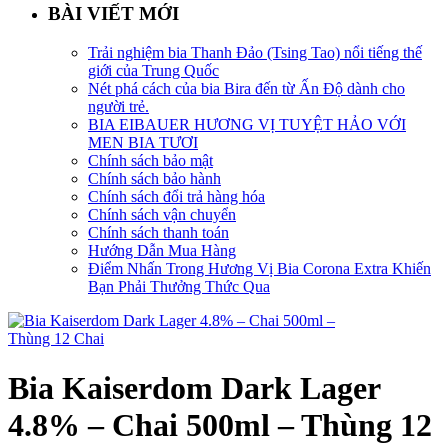
BÀI VIẾT MỚI
Trải nghiệm bia Thanh Đảo (Tsing Tao) nổi tiếng thế
giới của Trung Quốc
Nét phá cách của bia Bira đến từ Ấn Độ dành cho
người trẻ.
BIA EIBAUER HƯƠNG VỊ TUYỆT HẢO VỚI
MEN BIA TƯƠI
Chính sách bảo mật
Chính sách bảo hành
Chính sách đổi trả hàng hóa
Chính sách vận chuyển
Chính sách thanh toán
Hướng Dẫn Mua Hàng
Điểm Nhấn Trong Hương Vị Bia Corona Extra Khiến
Bạn Phải Thưởng Thức Qua
Bia Kaiserdom Dark Lager
4.8% – Chai 500ml – Thùng 12