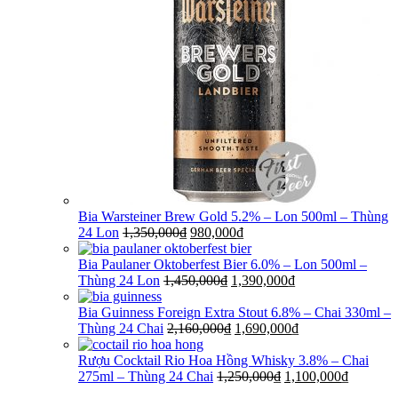
Bia Warsteiner Brew Gold 5.2% – Lon 500ml – Thùng
24 Lon
1,350,000
₫
980,000
₫
Bia Paulaner Oktoberfest Bier 6.0% – Lon 500ml –
Thùng 24 Lon
1,450,000
₫
1,390,000
₫
Bia Guinness Foreign Extra Stout 6.8% – Chai 330ml –
Thùng 24 Chai
2,160,000
₫
1,690,000
₫
Rượu Cocktail Rio Hoa Hồng Whisky 3.8% – Chai
275ml – Thùng 24 Chai
1,250,000
₫
1,100,000
₫