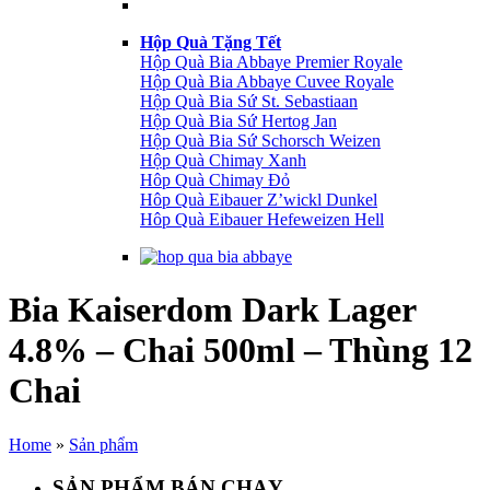
Hộp Quà Tặng Tết
Hộp Quà Bia Abbaye Premier Royale
Hộp Quà Bia Abbaye Cuvee Royale
Hộp Quà Bia Sứ St. Sebastiaan
Hộp Quà Bia Sứ Hertog Jan
Hộp Quà Bia Sứ Schorsch Weizen
Hộp Quà Chimay Xanh
Hôp Quà Chimay Đỏ
Hôp Quà Eibauer Z’wickl Dunkel
Hôp Quà Eibauer Hefeweizen Hell
Bia Kaiserdom Dark Lager
4.8% – Chai 500ml – Thùng 12
Chai
Home
»
Sản phẩm
SẢN PHẨM BÁN CHẠY