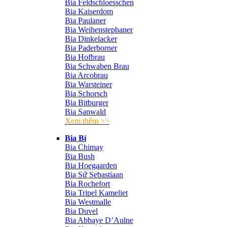
Bia Feldschloesschen
Bia Kaiserdom
Bia Paulaner
Bia Weihenstephaner
Bia Dinkelacker
Bia Paderborner
Bia Hofbrau
Bia Schwaben Brau
Bia Arcobrau
Bia Warsteiner
Bia Schorsch
Bia Bitburger
Bia Sanwald
Xem thêm >>
Bia Bỉ
Bia Chimay
Bia Bush
Bia Hoegaarden
Bia Sứ Sebastiaan
Bia Rochefort
Bia Tripel Kameliet
Bia Westmalle
Bia Duvel
Bia Abbaye D’Aulne