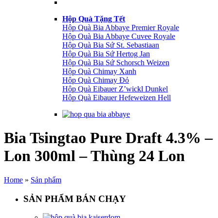
Hộp Quà Tặng Tết
Hộp Quà Bia Abbaye Premier Royale
Hộp Quà Bia Abbaye Cuvee Royale
Hộp Quà Bia Sứ St. Sebastiaan
Hộp Quà Bia Sứ Hertog Jan
Hộp Quà Bia Sứ Schorsch Weizen
Hộp Quà Chimay Xanh
Hôp Quà Chimay Đỏ
Hôp Quà Eibauer Z’wickl Dunkel
Hôp Quà Eibauer Hefeweizen Hell
Bia Tsingtao Pure Draft 4.3% –
Lon 300ml – Thùng 24 Lon
Home
»
Sản phẩm
SẢN PHẨM BÁN CHẠY