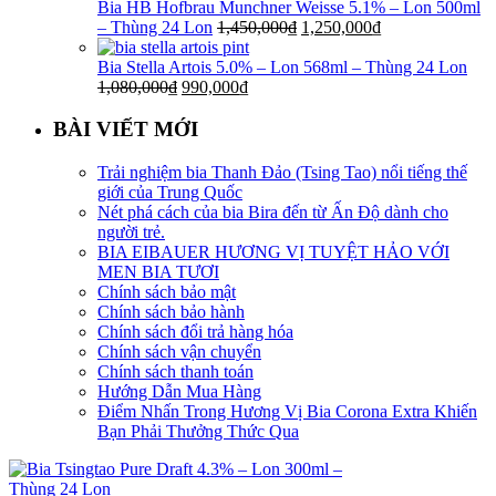
Bia HB Hofbrau Munchner Weisse 5.1% – Lon 500ml
– Thùng 24 Lon
1,450,000
₫
1,250,000
₫
Bia Stella Artois 5.0% – Lon 568ml – Thùng 24 Lon
1,080,000
₫
990,000
₫
BÀI VIẾT MỚI
Trải nghiệm bia Thanh Đảo (Tsing Tao) nổi tiếng thế
giới của Trung Quốc
Nét phá cách của bia Bira đến từ Ấn Độ dành cho
người trẻ.
BIA EIBAUER HƯƠNG VỊ TUYỆT HẢO VỚI
MEN BIA TƯƠI
Chính sách bảo mật
Chính sách bảo hành
Chính sách đổi trả hàng hóa
Chính sách vận chuyển
Chính sách thanh toán
Hướng Dẫn Mua Hàng
Điểm Nhấn Trong Hương Vị Bia Corona Extra Khiến
Bạn Phải Thưởng Thức Qua