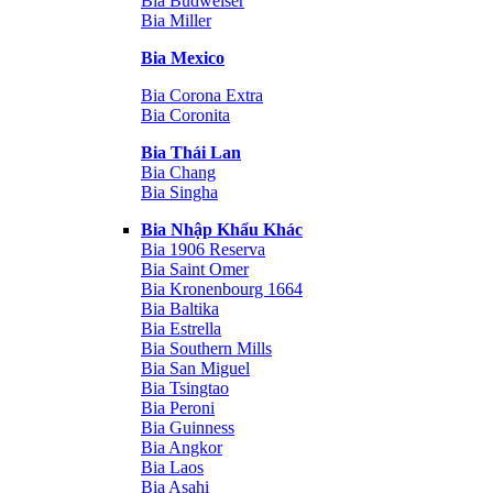
Bia Budweiser
Bia Miller
Bia Mexico
Bia Corona Extra
Bia Coronita
Bia Thái Lan
Bia Chang
Bia Singha
Bia Nhập Khẩu Khác
Bia 1906 Reserva
Bia Saint Omer
Bia Kronenbourg 1664
Bia Baltika
Bia Estrella
Bia Southern Mills
Bia San Miguel
Bia Tsingtao
Bia Peroni
Bia Guinness
Bia Angkor
Bia Laos
Bia Asahi