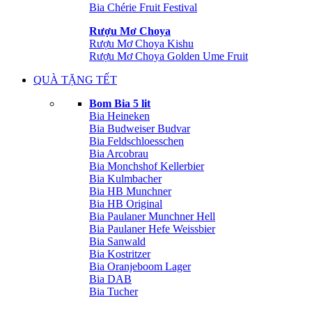
Bia Chérie Fruit Festival
Rượu Mơ Choya
Rượu Mơ Choya Kishu
Rượu Mơ Choya Golden Ume Fruit
QUÀ TẶNG TẾT
Bom Bia 5 lit
Bia Heineken
Bia Budweiser Budvar
Bia Feldschloesschen
Bia Arcobrau
Bia Monchshof Kellerbier
Bia Kulmbacher
Bia HB Munchner
Bia HB Original
Bia Paulaner Munchner Hell
Bia Paulaner Hefe Weissbier
Bia Sanwald
Bia Kostritzer
Bia Oranjeboom Lager
Bia DAB
Bia Tucher