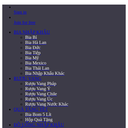
Sign in
Join for free
BIA NHẬP KHẨU
Bia Bỉ
Bia Hà Lan
Bia Đức
Bia Tiệp
Bia Mỹ
Bia Mexico
Bia Thái Lan
Bia Nhập Khẩu Khác
RƯỢU VANG
Rượu Vang Pháp
Rượu Vang Ý
Rượu Vang Chile
Rượu Vang Úc
Rượu Vang Nước Khác
QUÀ TẶNG TẾT
Bia Bom 5 Lít
Hộp Quà Tặng
ĐỒ UỐNG NHẬP KHẨU