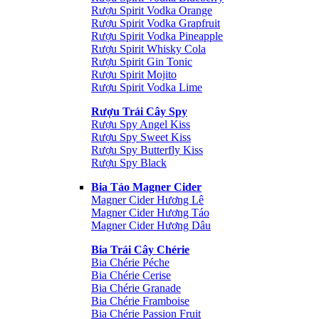
Rượu Spirit Vodka Orange
Rượu Spirit Vodka Grapfruit
Rượu Spirit Vodka Pineapple
Rượu Spirit Whisky Cola
Rượu Spirit Gin Tonic
Rượu Spirit Mojito
Rượu Spirit Vodka Lime
Rượu Trái Cây Spy
Rượu Spy Angel Kiss
Rượu Spy Sweet Kiss
Rượu Spy Butterfly Kiss
Rượu Spy Black
Bia Táo Magner Cider
Magner Cider Hương Lê
Magner Cider Hương Táo
Magner Cider Hương Dâu
Bia Trái Cây Chérie
Bia Chérie Péche
Bia Chérie Cerise
Bia Chérie Granade
Bia Chérie Framboise
Bia Chérie Passion Fruit