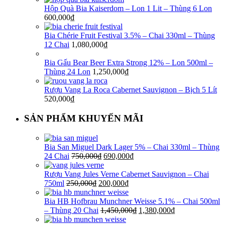
Hộp Quà Bia Kaiserdom – Lon 1 Lit – Thùng 6 Lon
600,000
₫
Bia Chérie Fruit Festival 3.5% – Chai 330ml – Thùng
12 Chai
1,080,000
₫
Bia Gấu Bear Beer Extra Strong 12% – Lon 500ml –
Thùng 24 Lon
1,250,000
₫
Rượu Vang La Roca Cabernet Sauvignon – Bịch 5 Lít
520,000
₫
SẢN PHẨM KHUYẾN MÃI
Bia San Miguel Dark Lager 5% – Chai 330ml – Thùng
24 Chai
750,000
₫
690,000
₫
Rượu Vang Jules Verne Cabernet Sauvignon – Chai
750ml
250,000
₫
200,000
₫
Bia HB Hofbrau Munchner Weisse 5.1% – Chai 500ml
– Thùng 20 Chai
1,450,000
₫
1,380,000
₫