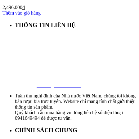
2,496,000
₫
Thêm vào giỏ hàng
THÔNG TIN LIÊN HỆ
First Beer – Bia Nhập Khẩu Giá Sỉ
Địa chỉ: 127/18 Ba Vân, P. 14, Tân Bình, Tp. HCM
Hotline:
0941 64 94 94
–
0838 09 12 86
Facebook:
Bia Nhập Khẩu Giá Sỉ
Tuân thủ nghị định của Nhà nước Việt Nam, chúng tôi không
bán rượu bia trực tuyến. Website chỉ mang tính chất giới thiệu
thông tin sản phẩm.
Quý khách cần mua hàng vui lòng liên hệ số điện thoại
0941649494 để được tư vấn.
CHÍNH SÁCH CHUNG