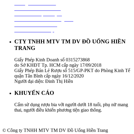
Hướng Dẫn Mua Hàng
Chính Sách Thanh Toán
Chính Sách Vận Chuyển
Chính Sách Đổi Trả Hàng Hoá
Chính Sách Bảo Hành
Chính Sách Bảo Mật
CTY TNHH MTV TM DV ĐỒ UỐNG HIỀN
TRANG
Giấy Phép Kinh Doanh số 0315273868
do Sở KHĐT Tp. HCM cấp ngày 17/09/2018
Giấy Phép Bán Lẻ Rượu số 515/GP-PKT do Phòng Kinh Tế
quận Tân Bình cấp ngày 16/12/2020
Người đại diện: Đinh Thị Hiền
KHUYẾN CÁO
Cấm sử dụng rượu bia với người dưới 18 tuổi, phụ nữ mang
thai, người điều khiển phương tiện giao thông.
© Công ty TNHH MTV TM DV Đồ Uống Hiền Trang