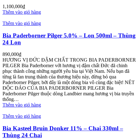
1,100,000
₫
Thêm vào giỏ hàng
Thêm vào giỏ hàng
Bia Paderborner Pilger 5.0% – Lon 500ml – Thùng
24 Lon
890,000
₫
HƯƠNG VỊ ĐỨC ĐẬM CHẤT TRONG BIA PADERBORNER
PILGER Bia Paderborner với hương vị đậm chất Đức đã chinh
phục thành công những người yêu bia tại Việt Nam. Nếu bạn đã
từng là fan trung thành của thương hiệu này, đừng bỏ qua
Paderborner Pilger, bởi đây là một dòng bia vô cùng đặc biệt! NÉT
ĐỘC ĐÁO CỦA BIA PADERBORNER PILGER Bia
Paderborner Pilger thuộc dòng Landbier mang hương vị bia truyền
thống…
Thêm vào giỏ hàng
Thêm vào giỏ hàng
Bia Kasteel Bruin Donker 11% – Chai 330ml –
Thùng 24 Chai