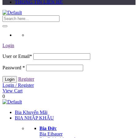
THÔNG TIN LIÊN HỆ
Login
User or Email
*
Password
*
Register
Login / Register
View Cart
0
Bia Khuyến Mãi
BIA NHẬP KHẨU
Bia Đức
Bia Eibauer