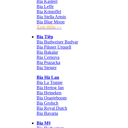
Bia Kasteel
Bia Leffe
Bia Kristoffel
Bia Stella Artois
Bia Blue Moon
Xem thêm >>
Bia Tiệp
Bia Budweiser Budvar
Bia Pilsner Urquell
Bia Bakalar
Bia Cernova
Bia Prazacka
Bia Steiger
Bia Hà Lan
Bia La Trappe
Bia Hertog Jan
Bia Heineken
Bia Oranjeboom
Bia Grolsch
Bia Royal Dutch
Bia Bavaria
Bia Mỹ