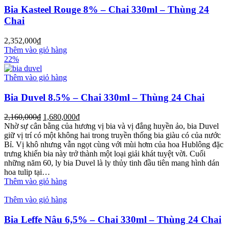
Bia Kasteel Rouge 8% – Chai 330ml – Thùng 24
Chai
2,352,000
₫
Thêm vào giỏ hàng
22%
Thêm vào giỏ hàng
Bia Duvel 8.5% – Chai 330ml – Thùng 24 Chai
2,160,000
₫
1,680,000
₫
Nhờ sự cân bằng của hương vị bia và vị đắng huyền ảo, bia Duvel
giữ vị trí có một không hai trong truyền thống bia giàu có của nước
Bỉ. Vị khô nhưng vẫn ngọt cùng với mùi hơm của hoa Hublông đặc
trưng khiến bia này trở thành một loại giải khát tuyệt vời. Cuối
những năm 60, ly bia Duvel là ly thủy tinh đầu tiên mang hình dán
hoa tulip tại…
Thêm vào giỏ hàng
Thêm vào giỏ hàng
Bia Leffe Nâu 6,5% – Chai 330ml – Thùng 24 Chai