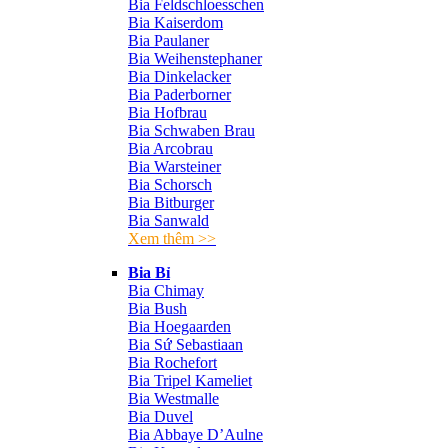
Bia Feldschloesschen
Bia Kaiserdom
Bia Paulaner
Bia Weihenstephaner
Bia Dinkelacker
Bia Paderborner
Bia Hofbrau
Bia Schwaben Brau
Bia Arcobrau
Bia Warsteiner
Bia Schorsch
Bia Bitburger
Bia Sanwald
Xem thêm >>
Bia Bỉ
Bia Chimay
Bia Bush
Bia Hoegaarden
Bia Sứ Sebastiaan
Bia Rochefort
Bia Tripel Kameliet
Bia Westmalle
Bia Duvel
Bia Abbaye D’Aulne