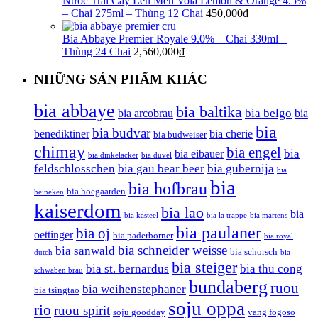
Nước Trái Cây Lên Men Vola Lemon & Orange 4.5%
– Chai 275ml – Thùng 12 Chai
450,000
₫
Bia Abbaye Premier Royale 9.0% – Chai 330ml –
Thùng 24 Chai
2,560,000
₫
NHỮNG SẢN PHẨM KHÁC
bia abbaye
bia baltika
bia belgo
bia arcobrau
bia
bia
bia budvar
benediktiner
bia cherie
bia budweiser
chimay
bia engel
bia
bia eibauer
bia dinkelacker
bia duvel
feldschlosschen
bia gau bear beer
bia gubernija
bia
bia
bia hofbrau
bia hoegaarden
heineken
kaiserdom
bia lao
bia
bia kasteel
bia la trappe
bia martens
bia paulaner
bia oj
oettinger
bia paderborner
bia royal
bia schneider weisse
bia sanwald
bia schorsch
dutch
bia
bia steiger
bia st. bernardus
bia thu cong
schwaben bräu
bundaberg
ruou
bia weihenstephaner
bia tsingtao
soju oppa
rio
ruou spirit
soju goodday
vang fogoso