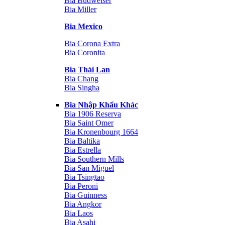
Bia Budweiser
Bia Miller
Bia Mexico
Bia Corona Extra
Bia Coronita
Bia Thái Lan
Bia Chang
Bia Singha
Bia Nhập Khẩu Khác
Bia 1906 Reserva
Bia Saint Omer
Bia Kronenbourg 1664
Bia Baltika
Bia Estrella
Bia Southern Mills
Bia San Miguel
Bia Tsingtao
Bia Peroni
Bia Guinness
Bia Angkor
Bia Laos
Bia Asahi