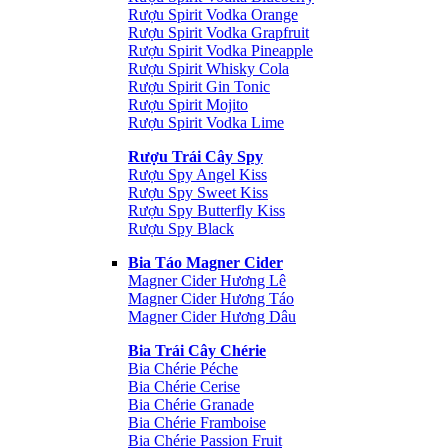
Rượu Spirit Vodka Orange
Rượu Spirit Vodka Grapfruit
Rượu Spirit Vodka Pineapple
Rượu Spirit Whisky Cola
Rượu Spirit Gin Tonic
Rượu Spirit Mojito
Rượu Spirit Vodka Lime
Rượu Trái Cây Spy
Rượu Spy Angel Kiss
Rượu Spy Sweet Kiss
Rượu Spy Butterfly Kiss
Rượu Spy Black
Bia Táo Magner Cider
Magner Cider Hương Lê
Magner Cider Hương Táo
Magner Cider Hương Dâu
Bia Trái Cây Chérie
Bia Chérie Péche
Bia Chérie Cerise
Bia Chérie Granade
Bia Chérie Framboise
Bia Chérie Passion Fruit