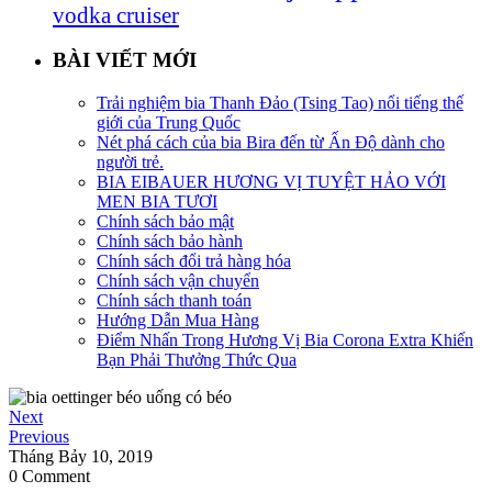
vodka cruiser
BÀI VIẾT MỚI
Trải nghiệm bia Thanh Đảo (Tsing Tao) nổi tiếng thế
giới của Trung Quốc
Nét phá cách của bia Bira đến từ Ấn Độ dành cho
người trẻ.
BIA EIBAUER HƯƠNG VỊ TUYỆT HẢO VỚI
MEN BIA TƯƠI
Chính sách bảo mật
Chính sách bảo hành
Chính sách đổi trả hàng hóa
Chính sách vận chuyển
Chính sách thanh toán
Hướng Dẫn Mua Hàng
Điểm Nhấn Trong Hương Vị Bia Corona Extra Khiến
Bạn Phải Thưởng Thức Qua
Next
Previous
Tháng Bảy 10, 2019
0 Comment