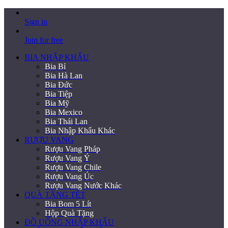
Sign in
Join for free
BIA NHẬP KHẨU
Bia Bỉ
Bia Hà Lan
Bia Đức
Bia Tiệp
Bia Mỹ
Bia Mexico
Bia Thái Lan
Bia Nhập Khẩu Khác
RƯỢU VANG
Rượu Vang Pháp
Rượu Vang Ý
Rượu Vang Chile
Rượu Vang Úc
Rượu Vang Nước Khác
QUÀ TẶNG TẾT
Bia Bom 5 Lít
Hộp Quà Tặng
ĐỒ UỐNG NHẬP KHẨU