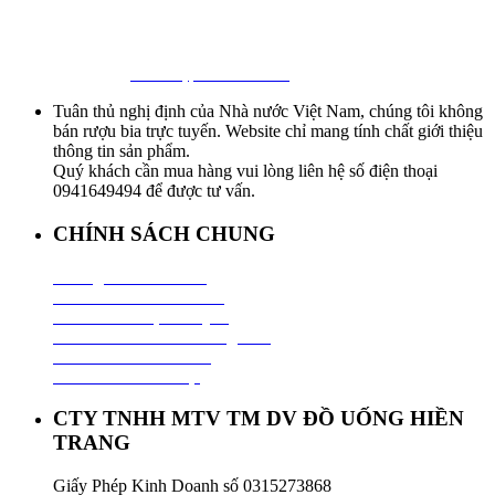
First Beer – Bia Nhập Khẩu Giá Sỉ
Địa chỉ: 127/18 Ba Vân, P. 14, Tân Bình, Tp. HCM
Hotline:
0941 64 94 94
–
0838 09 12 86
Facebook:
Bia Nhập Khẩu Giá Sỉ
Tuân thủ nghị định của Nhà nước Việt Nam, chúng tôi không
bán rượu bia trực tuyến. Website chỉ mang tính chất giới thiệu
thông tin sản phẩm.
Quý khách cần mua hàng vui lòng liên hệ số điện thoại
0941649494 để được tư vấn.
CHÍNH SÁCH CHUNG
Hướng Dẫn Mua Hàng
Chính Sách Thanh Toán
Chính Sách Vận Chuyển
Chính Sách Đổi Trả Hàng Hoá
Chính Sách Bảo Hành
Chính Sách Bảo Mật
CTY TNHH MTV TM DV ĐỒ UỐNG HIỀN
TRANG
Giấy Phép Kinh Doanh số 0315273868