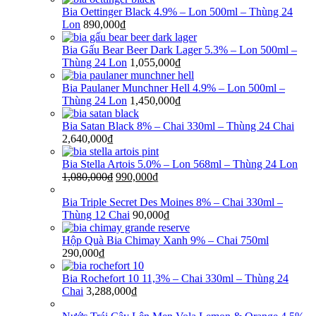
Bia Oettinger Black 4.9% – Lon 500ml – Thùng 24
Lon
890,000
₫
Bia Gấu Bear Beer Dark Lager 5.3% – Lon 500ml –
Thùng 24 Lon
1,055,000
₫
Bia Paulaner Munchner Hell 4.9% – Lon 500ml –
Thùng 24 Lon
1,450,000
₫
Bia Satan Black 8% – Chai 330ml – Thùng 24 Chai
2,640,000
₫
Bia Stella Artois 5.0% – Lon 568ml – Thùng 24 Lon
1,080,000
₫
990,000
₫
Bia Triple Secret Des Moines 8% – Chai 330ml –
Thùng 12 Chai
90,000
₫
Hộp Quà Bia Chimay Xanh 9% – Chai 750ml
290,000
₫
Bia Rochefort 10 11,3% – Chai 330ml – Thùng 24
Chai
3,288,000
₫