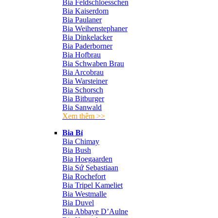
Bia Feldschloesschen
Bia Kaiserdom
Bia Paulaner
Bia Weihenstephaner
Bia Dinkelacker
Bia Paderborner
Bia Hofbrau
Bia Schwaben Brau
Bia Arcobrau
Bia Warsteiner
Bia Schorsch
Bia Bitburger
Bia Sanwald
Xem thêm >>
Bia Bỉ
Bia Chimay
Bia Bush
Bia Hoegaarden
Bia Sứ Sebastiaan
Bia Rochefort
Bia Tripel Kameliet
Bia Westmalle
Bia Duvel
Bia Abbaye D’Aulne