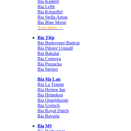
Bia Kasteel
Bia Leffe
Bia Kristoffel
Bia Stella Artois
Bia Blue Moon
Xem thêm >>
Bia Tiệp
Bia Budweiser Budvar
Bia Pilsner Urquell
Bia Bakalar
Bia Cernova
Bia Prazacka
Bia Steiger
Bia Hà Lan
Bia La Trappe
Bia Hertog Jan
Bia Heineken
Bia Oranjeboom
Bia Grolsch
Bia Royal Dutch
Bia Bavaria
Bia Mỹ