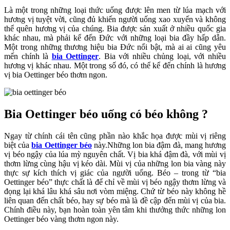
Là một trong những loại thức uống được lên men từ lúa mạch với
hương vị tuyệt vời, cũng đủ khiến người uống xao xuyến và không
thể quên hương vị của chúng. Bia được sản xuất ở nhiều quốc gia
khác nhau, mà phải kể đến Đức với những loại bia đầy hấp dẫn.
Một trong những thương hiệu bia Đức nổi bật, mà ai ai cũng yêu
mến chính là
bia Oettinger
. Bia với nhiều chủng loại, với nhiều
hương vị khác nhau. Một trong số đó, có thể kể đến chính là hương
vị bia Oettinger béo thơm ngon.
Bia Oettinger béo uống có béo không ?
Ngay từ chính cái tên cũng phần nào khắc họa được mùi vị riêng
biệt của
bia Oettinger béo
này.Những lon bia đậm đà, mang hương
vị béo ngậy của lúa mỳ nguyên chất. Vị bia khá đậm đà, với mùi vị
thơm lừng cùng hậu vị kéo dài. Mùi vị của những lon bia vàng này
thực sự kích thích vị giác của người uống. Béo – trong từ “bia
Oettinger béo” thực chất là để chỉ về mùi vị béo ngậy thơm lừng và
đọng lại khá lâu khá sâu nơi vòm miệng. Chứ từ béo này không hề
liên quan đến chất béo, hay sự béo mà là đề cập đến mùi vị của bia.
Chính điều này, bạn hoàn toàn yên tâm khi thưởng thức những lon
Oettinger béo vàng thơm ngon này.