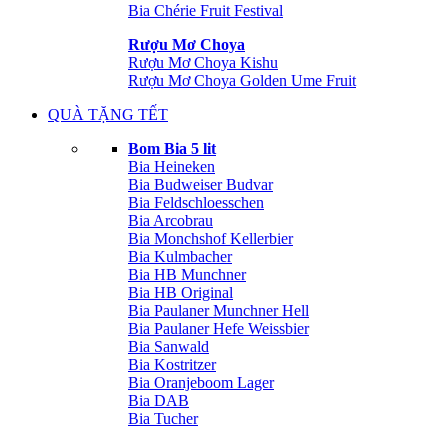
Bia Chérie Fruit Festival
Rượu Mơ Choya
Rượu Mơ Choya Kishu
Rượu Mơ Choya Golden Ume Fruit
QUÀ TẶNG TẾT
Bom Bia 5 lit
Bia Heineken
Bia Budweiser Budvar
Bia Feldschloesschen
Bia Arcobrau
Bia Monchshof Kellerbier
Bia Kulmbacher
Bia HB Munchner
Bia HB Original
Bia Paulaner Munchner Hell
Bia Paulaner Hefe Weissbier
Bia Sanwald
Bia Kostritzer
Bia Oranjeboom Lager
Bia DAB
Bia Tucher