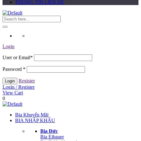
THÔNG TIN LIÊN HỆ
Login
User or Email
*
Password
*
Register
Login / Register
View Cart
0
Bia Khuyến Mãi
BIA NHẬP KHẨU
Bia Đức
Bia Eibauer