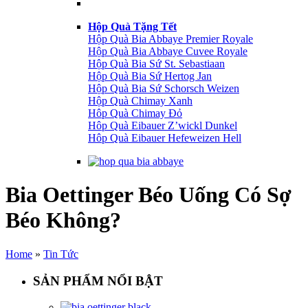
Hộp Quà Tặng Tết
Hộp Quà Bia Abbaye Premier Royale
Hộp Quà Bia Abbaye Cuvee Royale
Hộp Quà Bia Sứ St. Sebastiaan
Hộp Quà Bia Sứ Hertog Jan
Hộp Quà Bia Sứ Schorsch Weizen
Hộp Quà Chimay Xanh
Hôp Quà Chimay Đỏ
Hôp Quà Eibauer Z’wickl Dunkel
Hôp Quà Eibauer Hefeweizen Hell
Bia Oettinger Béo Uống Có Sợ
Béo Không?
Home
»
Tin Tức
SẢN PHẨM NỔI BẬT