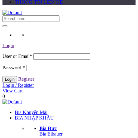
THÔNG TIN LIÊN HỆ
Login
User or Email
*
Password
*
Register
Login / Register
View Cart
0
Bia Khuyến Mãi
BIA NHẬP KHẨU
Bia Đức
Bia Eibauer