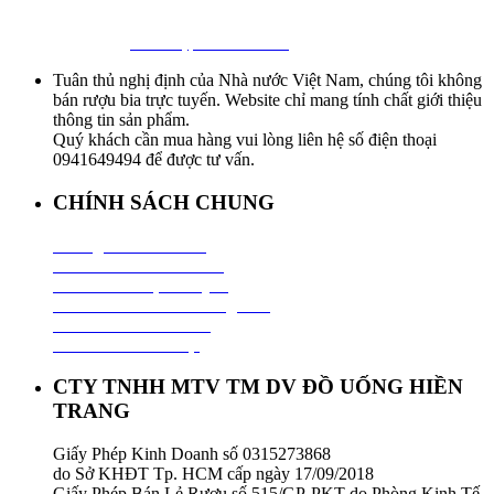
Địa chỉ: 127/18 Ba Vân, P. 14, Tân Bình, Tp. HCM
Hotline:
0941 64 94 94
–
0838 09 12 86
Facebook:
Bia Nhập Khẩu Giá Sỉ
Tuân thủ nghị định của Nhà nước Việt Nam, chúng tôi không
bán rượu bia trực tuyến. Website chỉ mang tính chất giới thiệu
thông tin sản phẩm.
Quý khách cần mua hàng vui lòng liên hệ số điện thoại
0941649494 để được tư vấn.
CHÍNH SÁCH CHUNG
Hướng Dẫn Mua Hàng
Chính Sách Thanh Toán
Chính Sách Vận Chuyển
Chính Sách Đổi Trả Hàng Hoá
Chính Sách Bảo Hành
Chính Sách Bảo Mật
CTY TNHH MTV TM DV ĐỒ UỐNG HIỀN
TRANG
Giấy Phép Kinh Doanh số 0315273868
do Sở KHĐT Tp. HCM cấp ngày 17/09/2018
Giấy Phép Bán Lẻ Rượu số 515/GP-PKT do Phòng Kinh Tế