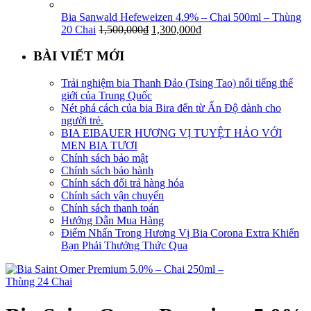
Bia Sanwald Hefeweizen 4.9% – Chai 500ml – Thùng
20 Chai
1,500,000
₫
1,300,000
₫
BÀI VIẾT MỚI
Trải nghiệm bia Thanh Đảo (Tsing Tao) nổi tiếng thế
giới của Trung Quốc
Nét phá cách của bia Bira đến từ Ấn Độ dành cho
người trẻ.
BIA EIBAUER HƯƠNG VỊ TUYỆT HẢO VỚI
MEN BIA TƯƠI
Chính sách bảo mật
Chính sách bảo hành
Chính sách đổi trả hàng hóa
Chính sách vận chuyển
Chính sách thanh toán
Hướng Dẫn Mua Hàng
Điểm Nhấn Trong Hương Vị Bia Corona Extra Khiến
Bạn Phải Thưởng Thức Qua