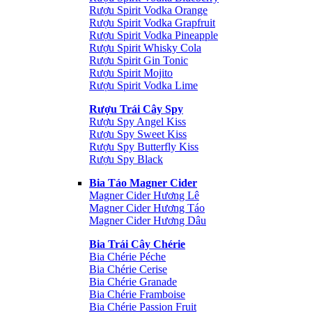
Rượu Spirit Vodka Orange
Rượu Spirit Vodka Grapfruit
Rượu Spirit Vodka Pineapple
Rượu Spirit Whisky Cola
Rượu Spirit Gin Tonic
Rượu Spirit Mojito
Rượu Spirit Vodka Lime
Rượu Trái Cây Spy
Rượu Spy Angel Kiss
Rượu Spy Sweet Kiss
Rượu Spy Butterfly Kiss
Rượu Spy Black
Bia Táo Magner Cider
Magner Cider Hương Lê
Magner Cider Hương Táo
Magner Cider Hương Dâu
Bia Trái Cây Chérie
Bia Chérie Péche
Bia Chérie Cerise
Bia Chérie Granade
Bia Chérie Framboise
Bia Chérie Passion Fruit