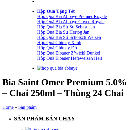
Hộp Quà Tặng Tết
Hộp Quà Bia Abbaye Premier Royale
Hộp Quà Bia Abbaye Cuvee Royale
Hộp Quà Bia Sứ St. Sebastiaan
Hộp Quà Bia Sứ Hertog Jan
Hộp Quà Bia Sứ Schorsch Weizen
Hộp Quà Chimay Xanh
Hôp Quà Chimay Đỏ
Hôp Quà Eibauer Z’wickl Dunkel
Hôp Quà Eibauer Hefeweizen Hell
Bia Saint Omer Premium 5.0%
– Chai 250ml – Thùng 24 Chai
Home
»
Sản phẩm
SẢN PHẨM BÁN CHẠY