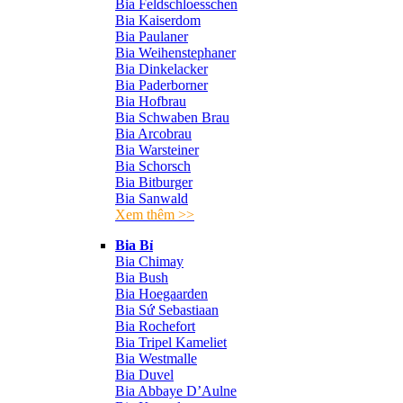
Bia Feldschloesschen
Bia Kaiserdom
Bia Paulaner
Bia Weihenstephaner
Bia Dinkelacker
Bia Paderborner
Bia Hofbrau
Bia Schwaben Brau
Bia Arcobrau
Bia Warsteiner
Bia Schorsch
Bia Bitburger
Bia Sanwald
Xem thêm >>
Bia Bỉ
Bia Chimay
Bia Bush
Bia Hoegaarden
Bia Sứ Sebastiaan
Bia Rochefort
Bia Tripel Kameliet
Bia Westmalle
Bia Duvel
Bia Abbaye D’Aulne