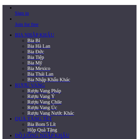
Sign in
Join for free
BIA NHẬP KHẨU
Bia Bỉ
Bia Hà Lan
Bia Đức
Bia Tiệp
Bia Mỹ
Bia Mexico
Bia Thái Lan
Bia Nhập Khẩu Khác
RƯỢU VANG
Rượu Vang Pháp
Rượu Vang Ý
Rượu Vang Chile
Rượu Vang Úc
Rượu Vang Nước Khác
QUÀ TẶNG TẾT
Bia Bom 5 Lít
Hộp Quà Tặng
ĐỒ UỐNG NHẬP KHẨU