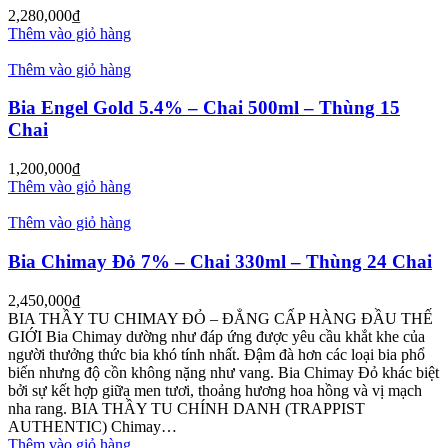
2,280,000
₫
Thêm vào giỏ hàng
Thêm vào giỏ hàng
Bia Engel Gold 5.4% – Chai 500ml – Thùng 15
Chai
1,200,000
₫
Thêm vào giỏ hàng
Thêm vào giỏ hàng
Bia Chimay Đỏ 7% – Chai 330ml – Thùng 24 Chai
2,450,000
₫
BIA THẦY TU CHIMAY ĐỎ – ĐẲNG CẤP HÀNG ĐẦU THẾ
GIỚI Bia Chimay dường như đáp ứng được yêu cầu khắt khe của
người thưởng thức bia khó tính nhất. Đậm đà hơn các loại bia phổ
biến nhưng độ cồn không nặng như vang. Bia Chimay Đỏ khác biệt
bởi sự kết hợp giữa men tươi, thoảng hương hoa hồng và vị mạch
nha rang. BIA THẦY TU CHÍNH DANH (TRAPPIST
AUTHENTIC) Chimay…
Thêm vào giỏ hàng