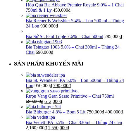
Hộp Quà Bia Abbaye Premier Royale 9.0% – 1 Chai
750ml & 1 Ly
450,000
₫
Bia Reeper B Weissbier 5.4% – Lon 500 ml – Thùng
24 Lon
930,000
₫
Bia Sứ St. Paul Triple 7.6% – Chai 500ml
285,000
₫
Bia Tsingtao 1903 5.0% – Chai 300ml – Thùng 24
Chai
690,000
₫
SẢN PHẨM KHUYẾN MÃI
Bia St. Wendeler IPA 5.0% – Lon 500ml – Thùng 24
Lon
950,000
₫
790,000
₫
Rượu Vang Gran Sasso Primitivo – Chai 750ml
680,000
₫
612,000
₫
Bia Bitburger 4.8% – Bom 5 Lit
750,000
₫
490,000
₫
Bia Vedett IPA 5.5% – Chai 330ml – Thùng 24 chai
2,160,000
₫
1,550,000
₫