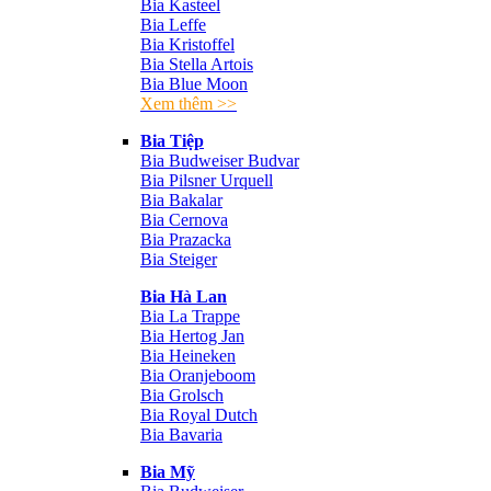
Bia Kasteel
Bia Leffe
Bia Kristoffel
Bia Stella Artois
Bia Blue Moon
Xem thêm >>
Bia Tiệp
Bia Budweiser Budvar
Bia Pilsner Urquell
Bia Bakalar
Bia Cernova
Bia Prazacka
Bia Steiger
Bia Hà Lan
Bia La Trappe
Bia Hertog Jan
Bia Heineken
Bia Oranjeboom
Bia Grolsch
Bia Royal Dutch
Bia Bavaria
Bia Mỹ