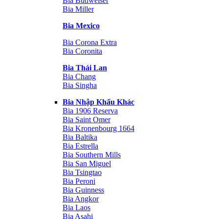
Bia Budweiser
Bia Miller
Bia Mexico
Bia Corona Extra
Bia Coronita
Bia Thái Lan
Bia Chang
Bia Singha
Bia Nhập Khẩu Khác
Bia 1906 Reserva
Bia Saint Omer
Bia Kronenbourg 1664
Bia Baltika
Bia Estrella
Bia Southern Mills
Bia San Miguel
Bia Tsingtao
Bia Peroni
Bia Guinness
Bia Angkor
Bia Laos
Bia Asahi