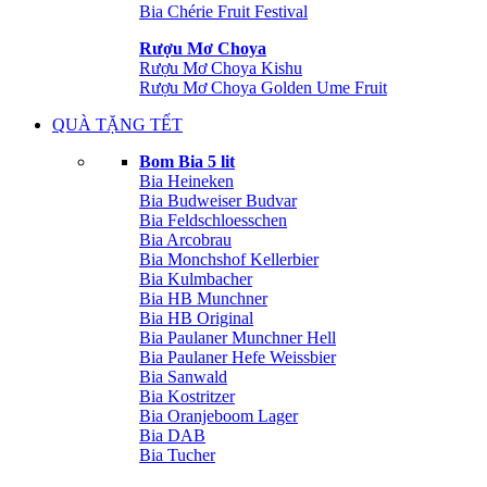
Bia Chérie Fruit Festival
Rượu Mơ Choya
Rượu Mơ Choya Kishu
Rượu Mơ Choya Golden Ume Fruit
QUÀ TẶNG TẾT
Bom Bia 5 lit
Bia Heineken
Bia Budweiser Budvar
Bia Feldschloesschen
Bia Arcobrau
Bia Monchshof Kellerbier
Bia Kulmbacher
Bia HB Munchner
Bia HB Original
Bia Paulaner Munchner Hell
Bia Paulaner Hefe Weissbier
Bia Sanwald
Bia Kostritzer
Bia Oranjeboom Lager
Bia DAB
Bia Tucher